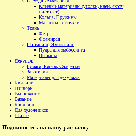
Расходные материалы
Клеевые материалы (уголки, клей, скотч,
пистолет)
Кольца, Пружины
Магниты, застежки
Ткань
Фетр
Фоамиран
Штампинг, Эмбоссинг
Пудра для эмбоссинга
Штампы
Декупаж
Бумага, Карты, Салфетки
Заготовки
Материалы для декупажа
Квилинг
Пэчворк
Вышивание
Вязание
Кэндлинг
Для художников
Шитье
Подпишитесь на нашу рассылку