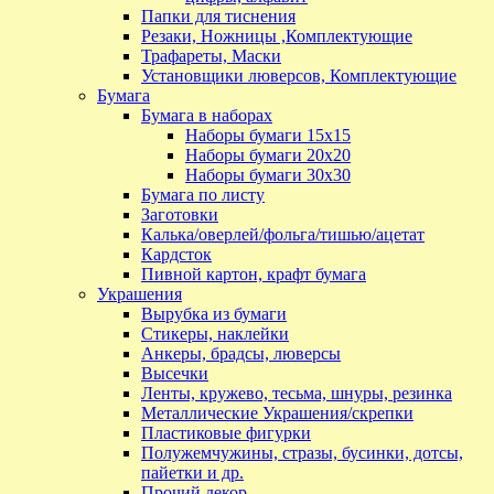
Папки для тиснения
Резаки, Ножницы ,Комплектующие
Трафареты, Маски
Установщики люверсов, Комплектующие
Бумага
Бумага в наборах
Наборы бумаги 15х15
Наборы бумаги 20х20
Наборы бумаги 30х30
Бумага по листу
Заготовки
Калька/оверлей/фольга/тишью/ацетат
Кардсток
Пивной картон, крафт бумага
Украшения
Вырубка из бумаги
Стикеры, наклейки
Анкеры, брадсы, люверсы
Высечки
Ленты, кружево, тесьма, шнуры, резинка
Металлические Украшения/скрепки
Пластиковые фигурки
Полужемчужины, стразы, бусинки, дотсы,
пайетки и др.
Прочий декор