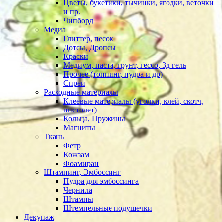
Цветы, букетики, тычинки, ягодки, веточки
и пр.
Чипборд
Медиа
Глиттер, песок
Дотсы, Дропсы
Краски
Медиум, паста, грунт, гессо, 3д гель
Прочее (топпинг, пудра и др)
Спреи
Расходные материалы
Клеевые материалы (уголки, клей, скотч,
пистолет)
Кольца, Пружины
Магниты
Ткань
Фетр
Кожзам
Фоамиран
Штампинг, Эмбоссинг
Пудра для эмбоссинга
Чернила
Штампы
Штемпельные подушечки
Декупаж