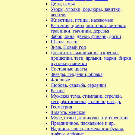
Дети, семья
Узоры, уголки, бордюры, завитки,
вензеля
Животные, птицы, насекомые
Растения, цветы, листочки, веточки,
травинки, тычинки, деревья
Забор, окна, двери, фонари, доски
Школа, осень
Зима, Новый год
Для ниток, вышивания, скрепки,
прищепки, теги, ярлыки, марки, бирки,
пуговки, пайетки
Составные цветы
Звезды, сердечки, облака
Фоновые
Любовь, свадьба, сердечки
Разное
Мужская тема, стимпанк, стрелки,
теги, фотопленка, транспорт и др.
Геометрия
8 марта, женское
Море, отдых, каникулы, путешествия
Праздничное, пасхальное и др.
Надписи, слова, пожелания, буквы,
цифры, алфавит