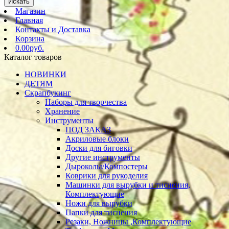
Искать
Магазин
Главная
Контакты и Доставка
Корзина
0.00руб.
Каталог товаров
НОВИНКИ
ДЕТЯМ
Скрапбукинг
Наборы для творчества
Хранение
Инструменты
ПОД ЗАКАЗ
Акриловые блоки
Доски для биговки
Другие инструменты
Дыроколы/Компостеры
Коврики для рукоделия
Машинки для вырубки и тиснения,
Комплектующие
Ножи для вырубки
Папки для тиснения
Резаки, Ножницы ,Комплектующие