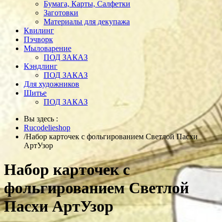
Бумага, Карты, Салфетки
Заготовки
Материалы для декупажа
Квилинг
Пэчворк
Мыловарение
ПОД ЗАКАЗ
Кэндлинг
ПОД ЗАКАЗ
Для художников
Шитье
ПОД ЗАКАЗ
Вы здесь :
Rucodelieshop
/
Набор карточек с фольгированием Светлой Пасхи
АртУзор
Набор карточек с
фольгированием Светлой
Пасхи АртУзор