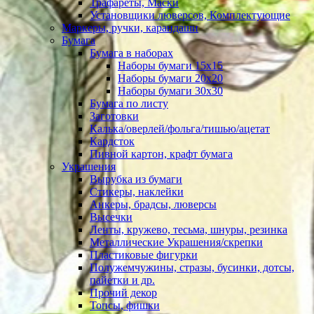
Трафареты, Маски
Установщики люверсов, Комплектующие
Маркеры, ручки, карандаши
Бумага
Бумага в наборах
Наборы бумаги 15х15
Наборы бумаги 20х20
Наборы бумаги 30х30
Бумага по листу
Заготовки
Калька/оверлей/фольга/тишью/ацетат
Кардсток
Пивной картон, крафт бумага
Украшения
Вырубка из бумаги
Стикеры, наклейки
Анкеры, брадсы, люверсы
Высечки
Ленты, кружево, тесьма, шнуры, резинка
Металлические Украшения/скрепки
Пластиковые фигурки
Полужемчужины, стразы, бусинки, дотсы,
пайетки и др.
Прочий декор
Топсы, фишки