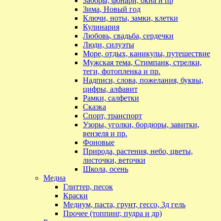
Заборы, фонари, окна и пр
Зима, Новый год
Ключи, ноты, замки, клетки
Кулинария
Любовь, свадьба, сердечки
Люди, силуэты
Море, отдых, каникулы, путешествие
Мужская тема, Стимпанк, стрелки,
теги, фотопленка и пр.
Надписи, слова, пожелания, буквы,
цифры, алфавит
Рамки, салфетки
Сказка
Спорт, транспорт
Узоры, уголки, бордюры, завитки,
вензеля и пр.
Фоновые
Природа, растения, небо, цветы,
листочки, веточки
Школа, осень
Медиа
Глиттер, песок
Краски
Медиум, паста, грунт, гессо, 3д гель
Прочее (топпинг, пудра и др)