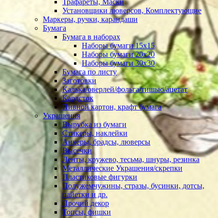
Трафареты, Маски
Установщики люверсов, Комплектующие
Маркеры, ручки, карандаши
Бумага
Бумага в наборах
Наборы бумаги 15х15
Наборы бумаги 20х20
Наборы бумаги 30х30
Бумага по листу
Заготовки
Калька/оверлей/фольга/тишью/ацетат
Кардсток
Пивной картон, крафт бумага
Украшения
Вырубка из бумаги
Стикеры, наклейки
Анкеры, брадсы, люверсы
Высечки
Ленты, кружево, тесьма, шнуры, резинка
Металлические Украшения/скрепки
Пластиковые фигурки
Полужемчужины, стразы, бусинки, дотсы,
пайетки и др.
Прочий декор
Топсы, фишки