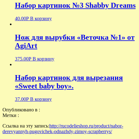
Набор картинок №3 Shabby Dreams
40.00
Р
В корзину
Нож для вырубки «Веточка №1» от
AgiArt
375.00
Р
В корзину
Набор картинок для вырезания
«Sweet baby boy».
37.00
Р
В корзину
Опубликовано в :
Метки :
Ссылка на эту запись:
http://rucodelieshop.ru/product/nabor-
derevyannyh-pugovichek-odnazhdy-zimoy-scrapberrys/