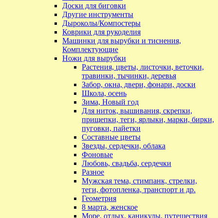
Доски для биговки
Другие инструменты
Дыроколы/Компостеры
Коврики для рукоделия
Машинки для вырубки и тиснения,
Комплектующие
Ножи для вырубки
Растения, цветы, листочки, веточки,
травинки, тычинки, деревья
Забор, окна, двери, фонари, доски
Школа, осень
Зима, Новый год
Для ниток, вышивания, скрепки,
прищепки, теги, ярлыки, марки, бирки,
пуговки, пайетки
Составные цветы
Звезды, сердечки, облака
Фоновые
Любовь, свадьба, сердечки
Разное
Мужская тема, стимпанк, стрелки,
теги, фотопленка, транспорт и др.
Геометрия
8 марта, женское
Море, отдых, каникулы, путешествия