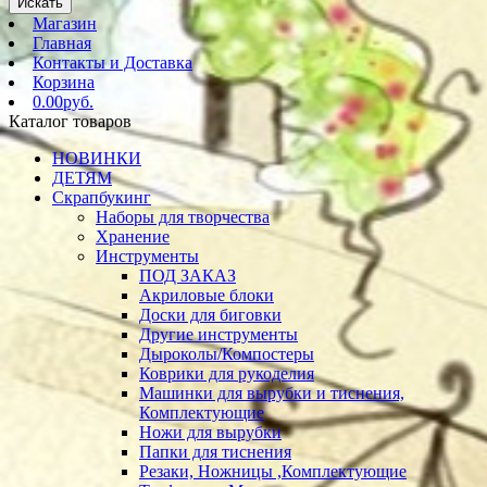
Искать
Магазин
Главная
Контакты и Доставка
Корзина
0.00руб.
Каталог товаров
НОВИНКИ
ДЕТЯМ
Скрапбукинг
Наборы для творчества
Хранение
Инструменты
ПОД ЗАКАЗ
Акриловые блоки
Доски для биговки
Другие инструменты
Дыроколы/Компостеры
Коврики для рукоделия
Машинки для вырубки и тиснения,
Комплектующие
Ножи для вырубки
Папки для тиснения
Резаки, Ножницы ,Комплектующие