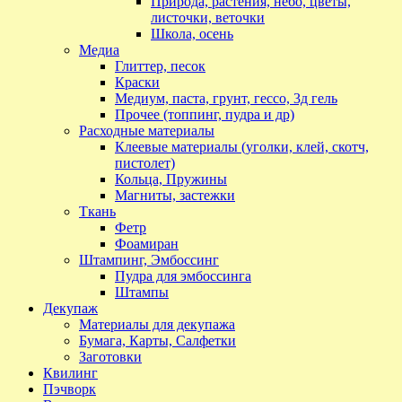
Природа, растения, небо, цветы,
листочки, веточки
Школа, осень
Медиа
Глиттер, песок
Краски
Медиум, паста, грунт, гессо, 3д гель
Прочее (топпинг, пудра и др)
Расходные материалы
Клеевые материалы (уголки, клей, скотч,
пистолет)
Кольца, Пружины
Магниты, застежки
Ткань
Фетр
Фоамиран
Штампинг, Эмбоссинг
Пудра для эмбоссинга
Штампы
Декупаж
Материалы для декупажа
Бумага, Карты, Салфетки
Заготовки
Квилинг
Пэчворк