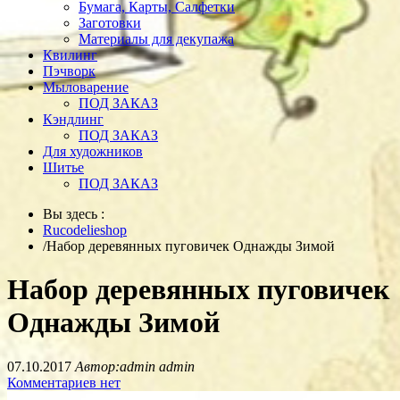
Бумага, Карты, Салфетки
Заготовки
Материалы для декупажа
Квилинг
Пэчворк
Мыловарение
ПОД ЗАКАЗ
Кэндлинг
ПОД ЗАКАЗ
Для художников
Шитье
ПОД ЗАКАЗ
Вы здесь :
Rucodelieshop
/
Набор деревянных пуговичек Однажды Зимой
Набор деревянных пуговичек
Однажды Зимой
07.10.2017
Автор:admin admin
Комментариев нет