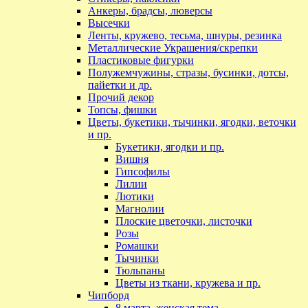
Анкеры, брадсы, люверсы
Высечки
Ленты, кружево, тесьма, шнуры, резинка
Металлические Украшения/скрепки
Пластиковые фигурки
Полужемчужины, стразы, бусинки, дотсы,
пайетки и др.
Прочий декор
Топсы, фишки
Цветы, букетики, тычинки, ягодки, веточки
и пр.
Букетики, ягодки и пр.
Вишня
Гипсофилы
Лилии
Лютики
Магнолии
Плоские цветочки, листочки
Розы
Ромашки
Тычинки
Тюльпаны
Цветы из ткани, кружева и пр.
Чипборд
8 марта, женская тема