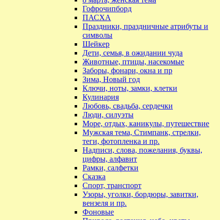
Гофрочипборд
ПАСХА
Праздники, праздничные атрибуты и
символы
Шейкер
Дети, семья, в ожидании чуда
Животные, птицы, насекомые
Заборы, фонари, окна и пр
Зима, Новый год
Ключи, ноты, замки, клетки
Кулинария
Любовь, свадьба, сердечки
Люди, силуэты
Море, отдых, каникулы, путешествие
Мужская тема, Стимпанк, стрелки,
теги, фотопленка и пр.
Надписи, слова, пожелания, буквы,
цифры, алфавит
Рамки, салфетки
Сказка
Спорт, транспорт
Узоры, уголки, бордюры, завитки,
вензеля и пр.
Фоновые