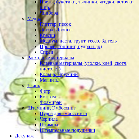
Цветы, букетики, тычинки, ягодки, веточки
и пр.
Чипборд
Медиа
Глиттер, песок
Дотсы, Дропсы
Краски
Медиум, паста, грунт, гессо, 3д гель
Прочее (топпинг, пудра и др)
Спреи
Расходные материалы
Клеевые материалы (уголки, клей, скотч,
пистолет)
Кольца, Пружины
Магниты
Ткань
Фетр
Кожзам
Фоамиран
Штампинг, Эмбоссинг
Пудра для эмбоссинга
Чернила
Штампы
Штемпельные подушечки
Декупаж