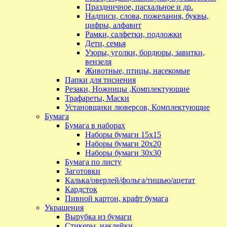
Праздничное, пасхальное и др.
Надписи, слова, пожелания, буквы,
цифры, алфавит
Рамки, салфетки, подложки
Дети, семья
Узоры, уголки, бордюры, завитки,
вензеля
Животные, птицы, насекомые
Папки для тиснения
Резаки, Ножницы ,Комплектующие
Трафареты, Маски
Установщики люверсов, Комплектующие
Бумага
Бумага в наборах
Наборы бумаги 15х15
Наборы бумаги 20х20
Наборы бумаги 30х30
Бумага по листу
Заготовки
Калька/оверлей/фольга/тишью/ацетат
Кардсток
Пивной картон, крафт бумага
Украшения
Вырубка из бумаги
Стикеры, наклейки