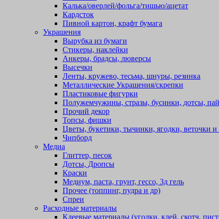
Калька/оверлей/фольга/тишью/ацетат
Кардсток
Пивной картон, крафт бумага
Украшения
Вырубка из бумаги
Стикеры, наклейки
Анкеры, брадсы, люверсы
Высечки
Ленты, кружево, тесьма, шнуры, резинка
Металлические Украшения/скрепки
Пластиковые фигурки
Полужемчужины, стразы, бусинки, дотсы, пай
Прочий декор
Топсы, фишки
Цветы, букетики, тычинки, ягодки, веточки и 
Чипборд
Медиа
Глиттер, песок
Дотсы, Дропсы
Краски
Медиум, паста, грунт, гессо, 3д гель
Прочее (топпинг, пудра и др)
Спреи
Расходные материалы
Клеевые материалы (уголки, клей, скотч, пист