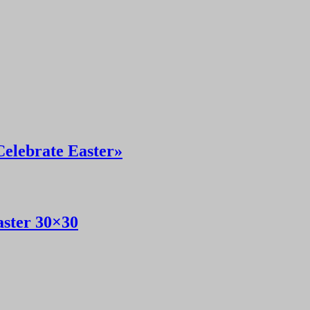
elebrate Easter»
ster 30×30