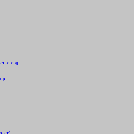
етки и др.
пр.
олет)