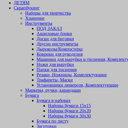
ДЕТЯМ
Скрапбукинг
Наборы для творчества
Хранение
Инструменты
ПОД ЗАКАЗ
Акриловые блоки
Доски для биговки
Другие инструменты
Дыроколы/Компостеры
Коврики для рукоделия
Машинки для вырубки и тиснения, Комплек
Ножи для вырубки
Папки для тиснения
Резаки, Ножницы ,Комплектующие
Трафареты, Маски
Установщики люверсов, Комплектующие
Маркеры, ручки, карандаши
Бумага
Бумага в наборах
Наборы бумаги 15х15
Наборы бумаги 20х20
Наборы бумаги 30х30
Бумага по листу
Заготовки