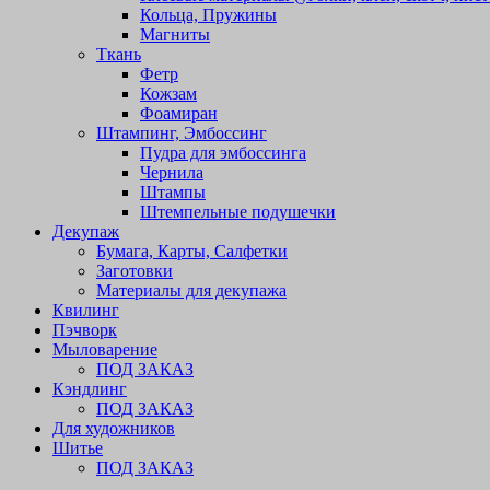
Кольца, Пружины
Магниты
Ткань
Фетр
Кожзам
Фоамиран
Штампинг, Эмбоссинг
Пудра для эмбоссинга
Чернила
Штампы
Штемпельные подушечки
Декупаж
Бумага, Карты, Салфетки
Заготовки
Материалы для декупажа
Квилинг
Пэчворк
Мыловарение
ПОД ЗАКАЗ
Кэндлинг
ПОД ЗАКАЗ
Для художников
Шитье
ПОД ЗАКАЗ