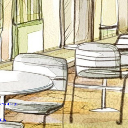
етки и др.
пр.