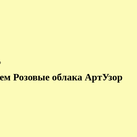
р
ем Розовые облака АртУзор