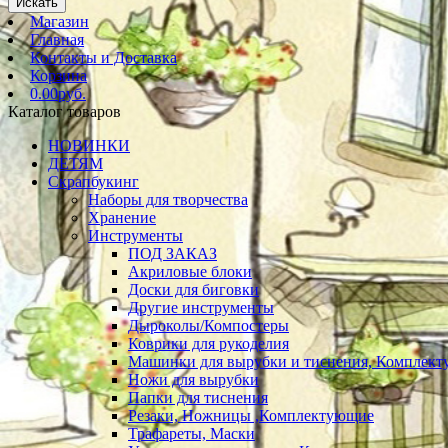
Искать
Магазин
Главная
Контакты и Доставка
Корзина
0.00руб.
Каталог товаров
НОВИНКИ
ДЕТЯМ
Скрапбукинг
Наборы для творчества
Хранение
Инструменты
ПОД ЗАКАЗ
Акриловые блоки
Доски для биговки
Другие инструменты
Дыроколы/Компостеры
Коврики для рукоделия
Машинки для вырубки и тиснения, Комплек
Ножи для вырубки
Папки для тиснения
Резаки, Ножницы ,Комплектующие
Трафареты, Маски