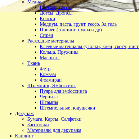
Медиа
Глиттер, песок
Дотсы, Дропсы
Краски
Медиум, паста, грунт, гессо, 3д гель
Прочее (топпинг, пудра и др)
Спреи
Расходные материалы
Клеевые материалы (уголки, клей, скотч, пист
Кольца, Пружины
Магниты
Ткань
Фетр
Кожзам
Фоамиран
Штампинг, Эмбоссинг
Пудра для эмбоссинга
Чернила
Штампы
Штемпельные подушечки
Декупаж
Бумага, Карты, Салфетки
Заготовки
Материалы для декупажа
Квилинг