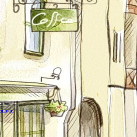
тующие