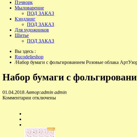
Пэчворк
Мыловарение
ПОД ЗАКАЗ
Кэндлинг
ПОД ЗАКАЗ
Для художников
Шитье
ПОД ЗАКАЗ
Вы здесь :
Rucodelieshop
/
Набор бумаги с фольгированием Розовые облака АртУзо
Набор бумаги с фольгировани
01.04.2018
Автор:admin admin
Комментарии отключены