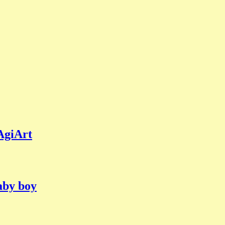
AgiArt
aby boy