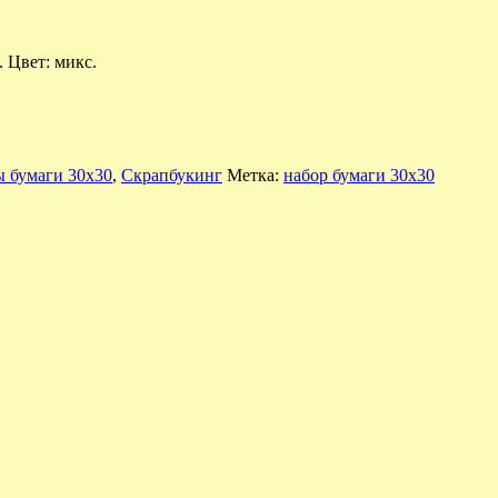
 Цвет: микс.
 бумаги 30х30
,
Скрапбукинг
Метка:
набор бумаги 30х30