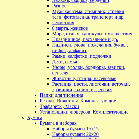
Любовь, свадьба, сердечки
Разное
Мужская тема, стимпанк, стрелки,
теги, фотопленка, транспорт и др.
Геометрия
8 марта, женское
Море, отдых, каникулы, путешествия
Праздничное, пасхальное и др.
Надписи, слова, пожелания, буквы,
цифры, алфавит
Рамки, салфетки, подложки
Дети, семья
Узоры, уголки, бордюры, завитки,
вензеля
Животные, птицы, насекомые
Растения, цветы, листочки, веточки,
травинки, тычинки, деревья
Папки для тиснения
Резаки, Ножницы ,Комплектующие
Трафареты, Маски
Установщики люверсов, Комплектующие
Бумага
Бумага в наборах
Наборы бумаги 15х15
Наборы бумаги 20х20