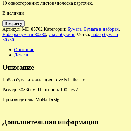
10 односторонних листов+полоска карточек.
В наличии
В корзину
Артикул:
MD-85702
Категории:
Бумага
,
Бумага в наборах
,
Наборы бумаги 30х30
,
Скрапбукинг
Метка:
набор бумаги
30х30
Описание
Детали
Описание
Набор бумаги коллекция Love is in the air.
Размер: 30×30см. Плотность 190гр/м2.
Производитель: MoNa Design.
Дополнительная информация