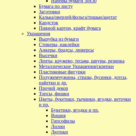
Наборы бумаги 30х30
Бумага по листу
Заготовки
Калька/оверлей/фольга/тишью/ацетат
Кардсток
Пивной картон, крафт бумага
Украшения
Вырубка из бумаги
Стикеры, наклейки
Анкеры, брадсы, люверсы
Высечки
Ленты, кружево, тесьма, шнуры, резинка
Металлические Украшения/скрепки
Пластиковые фигурки
Полужемчужины, стразы, бусинки, дотсы,
пайетки и др.
Прочий декор
Топсы, фишки
Цветы, букетики, тычинки, ягодки, веточки
и пр.
Букетики, ягодки и пр.
Вишня
Гипсофилы
Лилии
Лютики