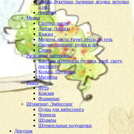
Цветы, букетики, тычинки, ягодки, веточки
и пр.
Чипборд
Медиа
Глиттер, песок
Дотсы, Дропсы
Краски
Медиум, паста, грунт, гессо, 3д гель
Прочее (топпинг, пудра и др)
Спреи
Расходные материалы
Клеевые материалы (уголки, клей, скотч,
пистолет)
Кольца, Пружины
Магниты
Ткань
Фетр
Кожзам
Фоамиран
Штампинг, Эмбоссинг
Пудра для эмбоссинга
Чернила
Штампы
Штемпельные подушечки
Декупаж