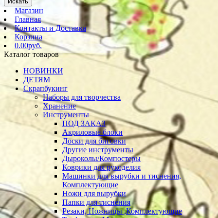
Искать
Магазин
Главная
Контакты и Доставка
Корзина
0.00руб.
Каталог товаров
НОВИНКИ
ДЕТЯМ
Скрапбукинг
Наборы для творчества
Хранение
Инструменты
ПОД ЗАКАЗ
Акриловые блоки
Доски для биговки
Другие инструменты
Дыроколы/Компостеры
Коврики для рукоделия
Машинки для вырубки и тиснения,
Комплектующие
Ножи для вырубки
Папки для тиснения
Резаки, Ножницы ,Комплектующие