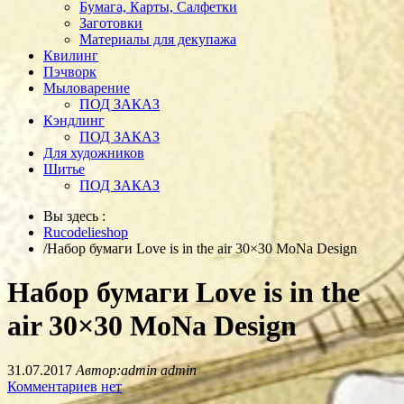
Бумага, Карты, Салфетки
Заготовки
Материалы для декупажа
Квилинг
Пэчворк
Мыловарение
ПОД ЗАКАЗ
Кэндлинг
ПОД ЗАКАЗ
Для художников
Шитье
ПОД ЗАКАЗ
Вы здесь :
Rucodelieshop
/
Набор бумаги Love is in the air 30×30 MoNa Design
Набор бумаги Love is in the
air 30×30 MoNa Design
31.07.2017
Автор:admin admin
Комментариев нет