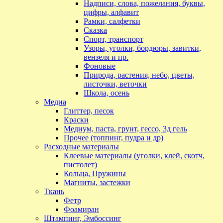
Надписи, слова, пожелания, буквы,
цифры, алфавит
Рамки, салфетки
Сказка
Спорт, транспорт
Узоры, уголки, бордюры, завитки,
вензеля и пр.
Фоновые
Природа, растения, небо, цветы,
листочки, веточки
Школа, осень
Медиа
Глиттер, песок
Краски
Медиум, паста, грунт, гессо, 3д гель
Прочее (топпинг, пудра и др)
Расходные материалы
Клеевые материалы (уголки, клей, скотч,
пистолет)
Кольца, Пружины
Магниты, застежки
Ткань
Фетр
Фоамиран
Штампинг, Эмбоссинг