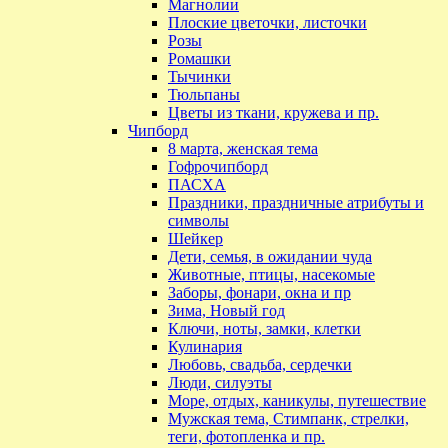
Магнолии
Плоские цветочки, листочки
Розы
Ромашки
Тычинки
Тюльпаны
Цветы из ткани, кружева и пр.
Чипборд
8 марта, женская тема
Гофрочипборд
ПАСХА
Праздники, праздничные атрибуты и
символы
Шейкер
Дети, семья, в ожидании чуда
Животные, птицы, насекомые
Заборы, фонари, окна и пр
Зима, Новый год
Ключи, ноты, замки, клетки
Кулинария
Любовь, свадьба, сердечки
Люди, силуэты
Море, отдых, каникулы, путешествие
Мужская тема, Стимпанк, стрелки,
теги, фотопленка и пр.