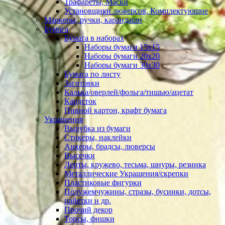
Трафареты, Маски
Установщики люверсов, Комплектующие
Маркеры, ручки, карандаши
Бумага
Бумага в наборах
Наборы бумаги 15х15
Наборы бумаги 20х20
Наборы бумаги 30х30
Бумага по листу
Заготовки
Калька/оверлей/фольга/тишью/ацетат
Кардсток
Пивной картон, крафт бумага
Украшения
Вырубка из бумаги
Стикеры, наклейки
Анкеры, брадсы, люверсы
Высечки
Ленты, кружево, тесьма, шнуры, резинка
Металлические Украшения/скрепки
Пластиковые фигурки
Полужемчужины, стразы, бусинки, дотсы,
пайетки и др.
Прочий декор
Топсы, фишки