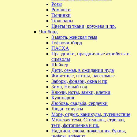
Розы
Ромашки
Тычинки
Тюльпаны
Цветы из ткани, кружева и пр.
Чипборд
8 марта, женская тема
Гофрочипборд
ПАСХА
Праздники, праздничные атрибуты и
символы
Шейкер
Дети, семья, в ожидании чуда
Животные, птицы, насекомые
Заборы, фонари, окна и пр
Зима, Новый год
Ключи, ноты, замки, клетки
Кулинария
Любовь, свадьба, сердечки
Люди, силуэты
Море, отдых, каникулы, путешествие
Мужская тема, Стимпанк, стрелки,
теги, фотопленка и пр.
Надписи, слова, пожелания, буквы,
цифры, алфавит