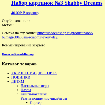
Набор картинок №3 Shabby Dreams
40.00
Р
В корзину
Опубликовано в :
Метки :
Ссылка на эту запись:
http://rucodelieshop.ru/product/nabor-
bumagi-30h30sm-scrapmir-every-day/
Комментирование закрыто
Новости Rucodelieshop
Каталог товаров
УКРАШЕНИЯ ДЛЯ ТОРТА
НОВИНКИ
ДЕТЯМ
Настольные игры
Пазлы
Книги/наклейки
Развивающие игрушки/игры
Сортер