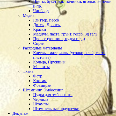
Цветы, букетики, тычинки, ягодки, веточки
и пр.
Чипборд
Медиа
Глиттер, песок
Дотсы, Дропсы
Краски
Медиум, паста, грунт, гессо, 3д гель
Прочее (топпинг, пудра и др)
Спреи
Расходные материалы
Клеевые материалы (уголки, клей, скотч,
пистолет)
Кольца, Пружины
Магниты
Ткань
Фетр
Кожзам
Фоамиран
Штампинг, Эмбоссинг
Пудра для эмбоссинга
Чернила
Штампы
Штемпельные подушечки
Декупаж