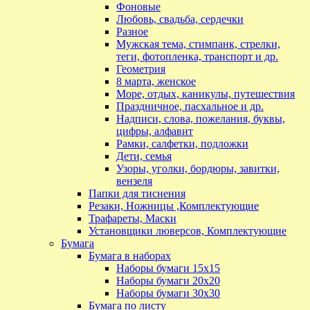
Фоновые
Любовь, свадьба, сердечки
Разное
Мужская тема, стимпанк, стрелки,
теги, фотопленка, транспорт и др.
Геометрия
8 марта, женское
Море, отдых, каникулы, путешествия
Праздничное, пасхальное и др.
Надписи, слова, пожелания, буквы,
цифры, алфавит
Рамки, салфетки, подложки
Дети, семья
Узоры, уголки, бордюры, завитки,
вензеля
Папки для тиснения
Резаки, Ножницы ,Комплектующие
Трафареты, Маски
Установщики люверсов, Комплектующие
Бумага
Бумага в наборах
Наборы бумаги 15х15
Наборы бумаги 20х20
Наборы бумаги 30х30
Бумага по листу