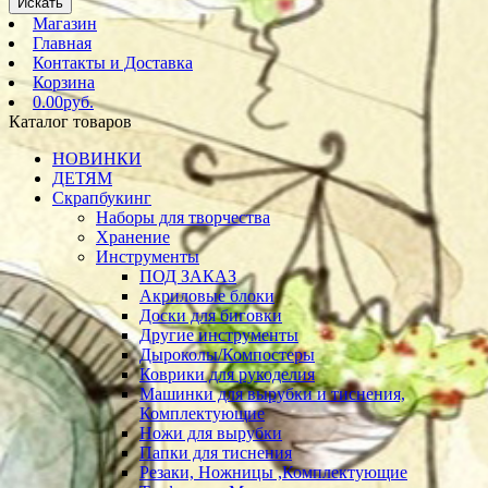
Искать
Магазин
Главная
Контакты и Доставка
Корзина
0.00руб.
Каталог товаров
НОВИНКИ
ДЕТЯМ
Скрапбукинг
Наборы для творчества
Хранение
Инструменты
ПОД ЗАКАЗ
Акриловые блоки
Доски для биговки
Другие инструменты
Дыроколы/Компостеры
Коврики для рукоделия
Машинки для вырубки и тиснения,
Комплектующие
Ножи для вырубки
Папки для тиснения
Резаки, Ножницы ,Комплектующие