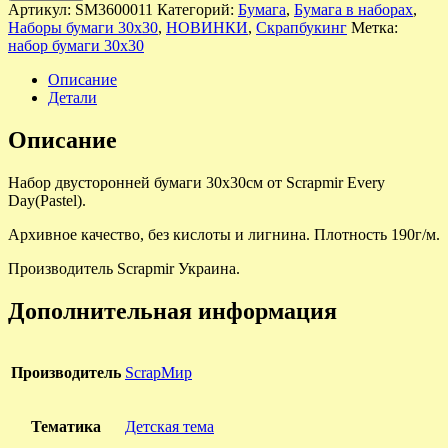
Артикул:
SM3600011
Категорий:
Бумага
,
Бумага в наборах
,
Наборы бумаги 30х30
,
НОВИНКИ
,
Скрапбукинг
Метка:
набор бумаги 30х30
Описание
Детали
Описание
Набор двусторонней бумаги 30х30см от Scrapmir Every
Day(Pastel).
Архивное качество, без кислоты и лигнина. Плотность 190г/м.
Производитель Scrapmir Украина.
Дополнительная информация
Производитель
ScrapМир
Тематика
Детская тема