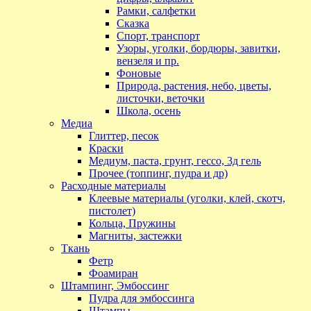
Рамки, салфетки
Сказка
Спорт, транспорт
Узоры, уголки, бордюры, завитки,
вензеля и пр.
Фоновые
Природа, растения, небо, цветы,
листочки, веточки
Школа, осень
Медиа
Глиттер, песок
Краски
Медиум, паста, грунт, гессо, 3д гель
Прочее (топпинг, пудра и др)
Расходные материалы
Клеевые материалы (уголки, клей, скотч,
пистолет)
Кольца, Пружины
Магниты, застежки
Ткань
Фетр
Фоамиран
Штампинг, Эмбоссинг
Пудра для эмбоссинга
Штампы