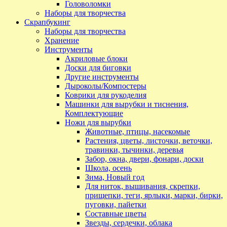
Головоломки
Наборы для творчества
Скрапбукинг
Наборы для творчества
Хранение
Инструменты
Акриловые блоки
Доски для биговки
Другие инструменты
Дыроколы/Компостеры
Коврики для рукоделия
Машинки для вырубки и тиснения,
Комплектующие
Ножи для вырубки
Животные, птицы, насекомые
Растения, цветы, листочки, веточки,
травинки, тычинки, деревья
Забор, окна, двери, фонари, доски
Школа, осень
Зима, Новый год
Для ниток, вышивания, скрепки,
прищепки, теги, ярлыки, марки, бирки,
пуговки, пайетки
Составные цветы
Звезды, сердечки, облака