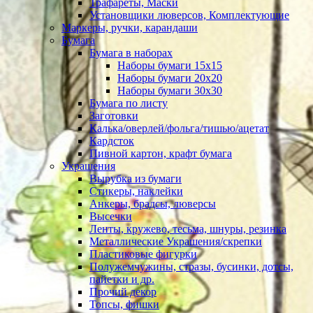
Трафареты, Маски
Установщики люверсов, Комплектующие
Маркеры, ручки, карандаши
Бумага
Бумага в наборах
Наборы бумаги 15х15
Наборы бумаги 20х20
Наборы бумаги 30х30
Бумага по листу
Заготовки
Калька/оверлей/фольга/тишью/ацетат
Кардсток
Пивной картон, крафт бумага
Украшения
Вырубка из бумаги
Стикеры, наклейки
Анкеры, брадсы, люверсы
Высечки
Ленты, кружево, тесьма, шнуры, резинка
Металлические Украшения/скрепки
Пластиковые фигурки
Полужемчужины, стразы, бусинки, дотсы,
пайетки и др.
Прочий декор
Топсы, фишки