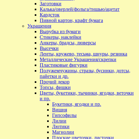
Заготовки
Калька/оверлей/фольга/тишью/ацетат
Кардсток
Пивной картон, крафт бумага
Украшения
Вырубка из бумаги
Стикеры, наклейки
Анкеры, брадсы, люверсы
Высечки
Ленты, кружево, тесьма, шнуры, резинка
Металлические Украшения/скрепки
Пластиковые фигурки
Полужемчужины, стразы, бусинки, дотсы,
пайетки и др.
Прочий декор
Топсы, фишки
Цветы, букетики, тычинки, ягодки, веточки
и пр.
Букетики, ягодки и пр.
Вишня
Гипсофилы
Лилии
Лютики
Магнолии
Плоские цветочки, листочки