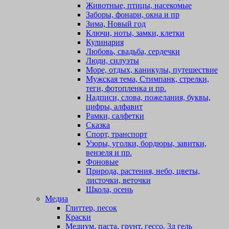
Животные, птицы, насекомые
Заборы, фонари, окна и пр
Зима, Новый год
Ключи, ноты, замки, клетки
Кулинария
Любовь, свадьба, сердечки
Люди, силуэты
Море, отдых, каникулы, путешествие
Мужская тема, Стимпанк, стрелки,
теги, фотопленка и пр.
Надписи, слова, пожелания, буквы,
цифры, алфавит
Рамки, салфетки
Сказка
Спорт, транспорт
Узоры, уголки, бордюры, завитки,
вензеля и пр.
Фоновые
Природа, растения, небо, цветы,
листочки, веточки
Школа, осень
Медиа
Глиттер, песок
Краски
Медиум, паста, грунт, гессо, 3д гель