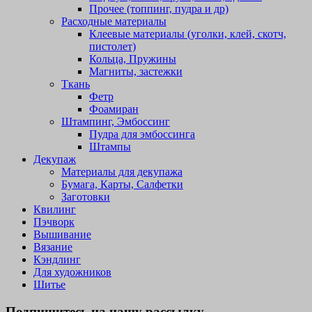
Прочее (топпинг, пудра и др)
Расходные материалы
Клеевые материалы (уголки, клей, скотч,
пистолет)
Кольца, Пружины
Магниты, застежки
Ткань
Фетр
Фоамиран
Штампинг, Эмбоссинг
Пудра для эмбоссинга
Штампы
Декупаж
Материалы для декупажа
Бумага, Карты, Салфетки
Заготовки
Квилинг
Пэчворк
Вышивание
Вязание
Кэндлинг
Для художников
Шитье
Подпишитесь на нашу рассылку