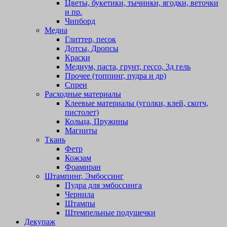
Цветы, букетики, тычинки, ягодки, веточки
и пр.
Чипборд
Медиа
Глиттер, песок
Дотсы, Дропсы
Краски
Медиум, паста, грунт, гессо, 3д гель
Прочее (топпинг, пудра и др)
Спреи
Расходные материалы
Клеевые материалы (уголки, клей, скотч,
пистолет)
Кольца, Пружины
Магниты
Ткань
Фетр
Кожзам
Фоамиран
Штампинг, Эмбоссинг
Пудра для эмбоссинга
Чернила
Штампы
Штемпельные подушечки
Декупаж