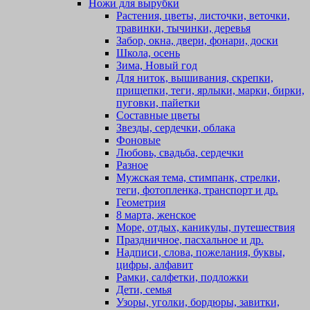
Ножи для вырубки
Растения, цветы, листочки, веточки,
травинки, тычинки, деревья
Забор, окна, двери, фонари, доски
Школа, осень
Зима, Новый год
Для ниток, вышивания, скрепки,
прищепки, теги, ярлыки, марки, бирки,
пуговки, пайетки
Составные цветы
Звезды, сердечки, облака
Фоновые
Любовь, свадьба, сердечки
Разное
Мужская тема, стимпанк, стрелки,
теги, фотопленка, транспорт и др.
Геометрия
8 марта, женское
Море, отдых, каникулы, путешествия
Праздничное, пасхальное и др.
Надписи, слова, пожелания, буквы,
цифры, алфавит
Рамки, салфетки, подложки
Дети, семья
Узоры, уголки, бордюры, завитки,