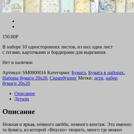
150.00
Р
В наборе 10 односторонних листов, из них один лист
с тегами, карточками и бордюрами для вырезания.
Нет в наличии
Артикул:
SM0900016
Категории:
Бумага
,
Бумага в наборах
,
Наборы бумаги 20х20
,
Скрапбукинг
Метки:
дети
,
набор
бумаги 20х20
Описание
Детали
Описание
Нежная и яркая, немного шебби, немного винтаж. Это именно
та бумага, из которой «Вкусно» творить, много где можно