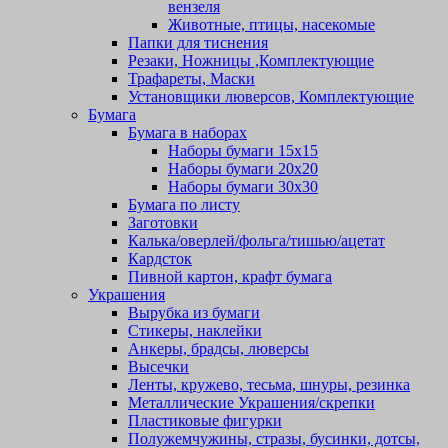
вензеля
Животные, птицы, насекомые
Папки для тиснения
Резаки, Ножницы ,Комплектующие
Трафареты, Маски
Установщики люверсов, Комплектующие
Бумага
Бумага в наборах
Наборы бумаги 15х15
Наборы бумаги 20х20
Наборы бумаги 30х30
Бумага по листу
Заготовки
Калька/оверлей/фольга/тишью/ацетат
Кардсток
Пивной картон, крафт бумага
Украшения
Вырубка из бумаги
Стикеры, наклейки
Анкеры, брадсы, люверсы
Высечки
Ленты, кружево, тесьма, шнуры, резинка
Металлические Украшения/скрепки
Пластиковые фигурки
Полужемчужины, стразы, бусинки, дотсы,