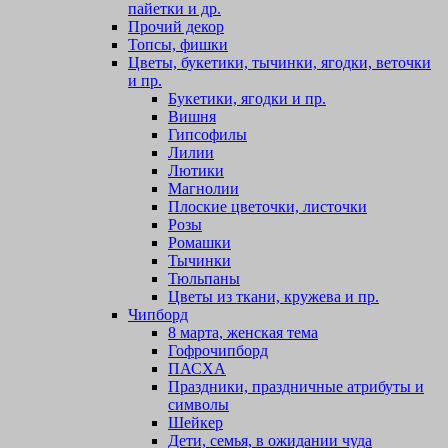
пайетки и др.
Прочий декор
Топсы, фишки
Цветы, букетики, тычинки, ягодки, веточки
и пр.
Букетики, ягодки и пр.
Вишня
Гипсофилы
Лилии
Лютики
Магнолии
Плоские цветочки, листочки
Розы
Ромашки
Тычинки
Тюльпаны
Цветы из ткани, кружева и пр.
Чипборд
8 марта, женская тема
Гофрочипборд
ПАСХА
Праздники, праздничные атрибуты и
символы
Шейкер
Дети, семья, в ожидании чуда