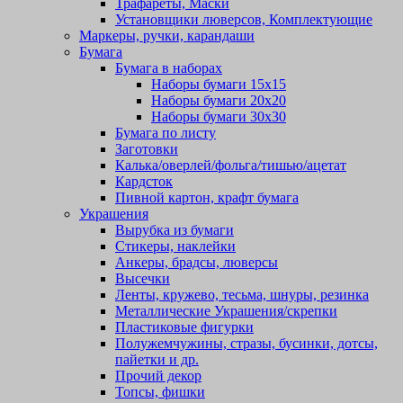
Трафареты, Маски
Установщики люверсов, Комплектующие
Маркеры, ручки, карандаши
Бумага
Бумага в наборах
Наборы бумаги 15х15
Наборы бумаги 20х20
Наборы бумаги 30х30
Бумага по листу
Заготовки
Калька/оверлей/фольга/тишью/ацетат
Кардсток
Пивной картон, крафт бумага
Украшения
Вырубка из бумаги
Стикеры, наклейки
Анкеры, брадсы, люверсы
Высечки
Ленты, кружево, тесьма, шнуры, резинка
Металлические Украшения/скрепки
Пластиковые фигурки
Полужемчужины, стразы, бусинки, дотсы,
пайетки и др.
Прочий декор
Топсы, фишки