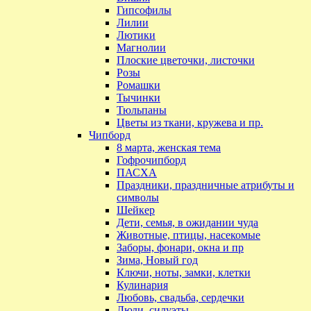
Гипсофилы
Лилии
Лютики
Магнолии
Плоские цветочки, листочки
Розы
Ромашки
Тычинки
Тюльпаны
Цветы из ткани, кружева и пр.
Чипборд
8 марта, женская тема
Гофрочипборд
ПАСХА
Праздники, праздничные атрибуты и
символы
Шейкер
Дети, семья, в ожидании чуда
Животные, птицы, насекомые
Заборы, фонари, окна и пр
Зима, Новый год
Ключи, ноты, замки, клетки
Кулинария
Любовь, свадьба, сердечки
Люди, силуэты