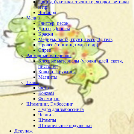
Цветы, букетики, тычинки, ягодки, веточки
и пр.
Чипборд
Медиа
Глиттер, песок
Дотсы, Дропсы
Краски
Медиум, паста, грунт, гессо, 3д гель
Прочее (топпинг, пудра и др)
Спреи
Расходные материалы
Клеевые материалы (уголки, клей, скотч,
пистолет)
Кольца, Пружины
Магниты
Ткань
Фетр
Кожзам
Фоамиран
Штампинг, Эмбоссинг
Пудра для эмбоссинга
Чернила
Штампы
Штемпельные подушечки
Декупаж