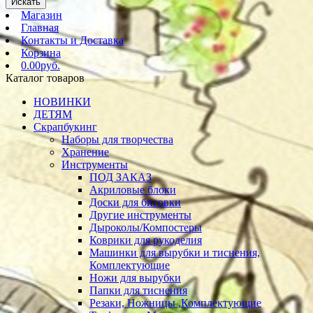
Искать
Магазин
Главная
Контакты и Доставка
Корзина
0.00руб.
Каталог товаров
НОВИНКИ
ДЕТЯМ
Скрапбукинг
Наборы для творчества
Хранение
Инструменты
ПОД ЗАКАЗ
Акриловые блоки
Доски для биговки
Другие инструменты
Дыроколы/Компостеры
Коврики для рукоделия
Машинки для вырубки и тиснения,
Комплектующие
Ножи для вырубки
Папки для тиснения
Резаки, Ножницы ,Комплектующие