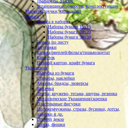
Трафареты, Маски
Установщики люверсов, Комплектующие
Маркеры, ручки, карандаши
Бумага
Бумага в наборах
Наборы бумаги 15х15
Наборы бумаги 20х20
Наборы бумаги 30х30
Бумага по листу
Заготовки
Калька/оверлей/фольга/тишью/ацетат
Кардсток
Пивной картон, крафт бумага
Украшения
Вырубка из бумаги
Стикеры, наклейки
Анкеры, брадсы, люверсы
Высечки
Ленты, кружево, тесьма, шнуры, резинка
Металлические Украшения/скрепки
Пластиковые фигурки
Полужемчужины, стразы, бусинки, дотсы,
пайетки и др.
Прочий декор
Топсы, фишки