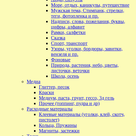
Море, отдых, каникулы, путешествие
Мужская тема, Стимпанк, стрелки,
теги, фотопленка и пр.
Надписи, слова, пожелания, буквы,
цифры, алфавит
Рамки, салфетки
Сказка
Спорт, транспорт
Узоры, уголки, бордюры, завитки,
вензеля и пр.
Фоновые
Природа, растения, небо, цветы,
листочки, веточки
Школа, осень
Медиа
Глиттер, песок
Краски
Медиум, паста, грунт, гессо, 3д гель
Прочее (топпинг, пудра и др)
Расходные материалы
Клеевые материалы (уголки, клей, скотч,
пистолет)
Кольца, Пружины
Магниты, застежки