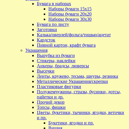
Бумага в наборах
Наборы бумаги 15х15
Наборы бумаги 20х20
Наборы бумаги 30х30
Бумага по листу
Заготовки
Калька/оверлей/фольга/тишью/ацетат
Кардсток
Пивной картон, крафт бумага
Украшения
Вырубка из бумаги
Стикеры, наклейки
Анкеры, брадсы, люверсы
Высечки
Ленты, кружево, тесьма, шнуры, резинка
Металлические Украшения/скрепки
Пластиковые фигурки
Полужемчужины, стразы, бусинки, дотсы,
пайетки и др.
Прочий декор
Топсы, фишки
Цветы, букетики, тычинки, ягодки, веточки
и пр.
Букетики, ягодки и пр.
Вишня