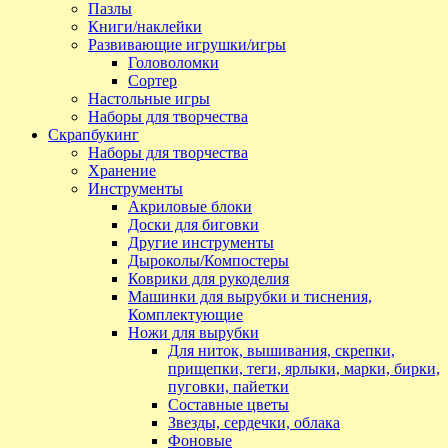
Пазлы
Книги/наклейки
Развивающие игрушки/игры
Головоломки
Сортер
Настольные игры
Наборы для творчества
Скрапбукинг
Наборы для творчества
Хранение
Инструменты
Акриловые блоки
Доски для биговки
Другие инструменты
Дыроколы/Компостеры
Коврики для рукоделия
Машинки для вырубки и тиснения,
Комплектующие
Ножи для вырубки
Для ниток, вышивания, скрепки,
прищепки, теги, ярлыки, марки, бирки,
пуговки, пайетки
Составные цветы
Звезды, сердечки, облака
Фоновые