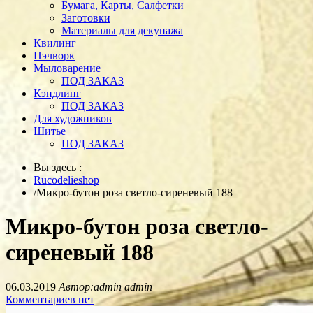
Бумага, Карты, Салфетки
Заготовки
Материалы для декупажа
Квилинг
Пэчворк
Мыловарение
ПОД ЗАКАЗ
Кэндлинг
ПОД ЗАКАЗ
Для художников
Шитье
ПОД ЗАКАЗ
Вы здесь :
Rucodelieshop
/
Микро-бутон роза светло-сиреневый 188
Микро-бутон роза светло-
сиреневый 188
06.03.2019
Автор:admin admin
Комментариев нет