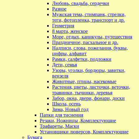
Любовь, свадьба, сердечки
Разное
Мужская тема, стимпанк, стрелки,
теги, фотопленка, транспорт и др.
Геометрия
8 марта, женское
Море, отдых, каникулы, путешествия
Праздничное, пасхальное и др.
Надписи, слова, пожелания, буквы,
цифры, алфавит
Рамки, салфетки, подложки
Дети, семья
Узоры, уголки, бордюры, завитки,
вензеля
Животные, птицы, насекомые
Растения, цветы, листочки, веточки,
травинки, тычинки, деревья
Забор, окна, двери, фонари, доски
Школа, осень
Зима, Новый год
Папки для тиснения
Резаки, Ножницы ,Комплектующие
Трафареты, Маски
Установщики люверсов, Комплектующие
Бумага