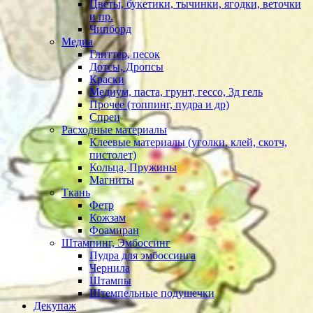
Цветы, букетики, тычинки, ягодки, веточки
и пр.
Чипборд
Медиа
Глиттер, песок
Дотсы, Дропсы
Краски
Медиум, паста, грунт, гессо, 3д гель
Прочее (топпинг, пудра и др)
Спреи
Расходные материалы
Клеевые материалы (уголки, клей, скотч,
пистолет)
Кольца, Пружины
Магниты
Ткань
Фетр
Кожзам
Фоамиран
Штампинг, Эмбоссинг
Пудра для эмбоссинга
Чернила
Штампы
Штемпельные подушечки
Декупаж