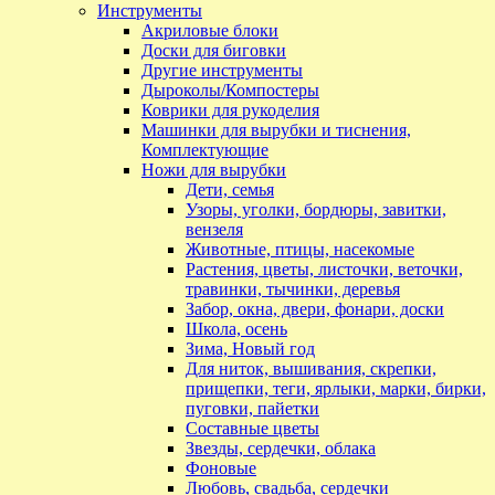
Инструменты
Акриловые блоки
Доски для биговки
Другие инструменты
Дыроколы/Компостеры
Коврики для рукоделия
Машинки для вырубки и тиснения,
Комплектующие
Ножи для вырубки
Дети, семья
Узоры, уголки, бордюры, завитки,
вензеля
Животные, птицы, насекомые
Растения, цветы, листочки, веточки,
травинки, тычинки, деревья
Забор, окна, двери, фонари, доски
Школа, осень
Зима, Новый год
Для ниток, вышивания, скрепки,
прищепки, теги, ярлыки, марки, бирки,
пуговки, пайетки
Составные цветы
Звезды, сердечки, облака
Фоновые
Любовь, свадьба, сердечки