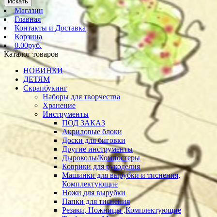
Искать
Магазин
Главная
Контакты и Доставка
Корзина
0.00руб.
Каталог товаров
НОВИНКИ
ДЕТЯМ
Скрапбукинг
Наборы для творчества
Хранение
Инструменты
ПОД ЗАКАЗ
Акриловые блоки
Доски для биговки
Другие инструменты
Дыроколы/Компостеры
Коврики для рукоделия
Машинки для вырубки и тиснения,
Комплектующие
Ножи для вырубки
Папки для тиснения
Резаки, Ножницы ,Комплектующие