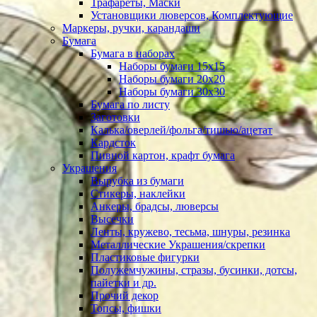
Трафареты, Маски
Установщики люверсов, Комплектующие
Маркеры, ручки, карандаши
Бумага
Бумага в наборах
Наборы бумаги 15х15
Наборы бумаги 20х20
Наборы бумаги 30х30
Бумага по листу
Заготовки
Калька/оверлей/фольга/тишью/ацетат
Кардсток
Пивной картон, крафт бумага
Украшения
Вырубка из бумаги
Стикеры, наклейки
Анкеры, брадсы, люверсы
Высечки
Ленты, кружево, тесьма, шнуры, резинка
Металлические Украшения/скрепки
Пластиковые фигурки
Полужемчужины, стразы, бусинки, дотсы,
пайетки и др.
Прочий декор
Топсы, фишки