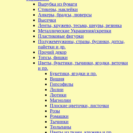
Вырубка из бумаги
Стикеры, наклейки
Анкеры, брадсы, люверсы
Высечки
Ленты, кружево, тесьма, шнуры, резинка
Металлические Украшения/скрепки
Пластиковые фигурки
Полужемчужины, стразы, бусинки, дотсы,
пайетки и др.
Прочий декор
Топсы, фишки
Цветы, букетики, тычинки, ягодки, веточки
и пр.
Букетики, ягодки и пр.
Вишня
Гипсофилы
Лилии
Лютики
Магнолии
Плоские цветочки, листочки
Розы
Ромашки
Тычинки
Тюльпаны
Цветы из ткани, кружева и пр.