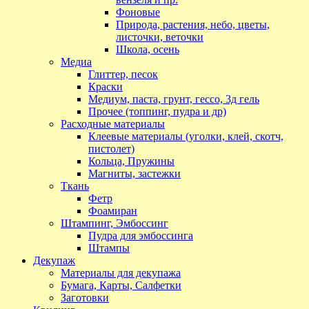
Фоновые
Природа, растения, небо, цветы,
листочки, веточки
Школа, осень
Медиа
Глиттер, песок
Краски
Медиум, паста, грунт, гессо, 3д гель
Прочее (топпинг, пудра и др)
Расходные материалы
Клеевые материалы (уголки, клей, скотч,
пистолет)
Кольца, Пружины
Магниты, застежки
Ткань
Фетр
Фоамиран
Штампинг, Эмбоссинг
Пудра для эмбоссинга
Штампы
Декупаж
Материалы для декупажа
Бумага, Карты, Салфетки
Заготовки