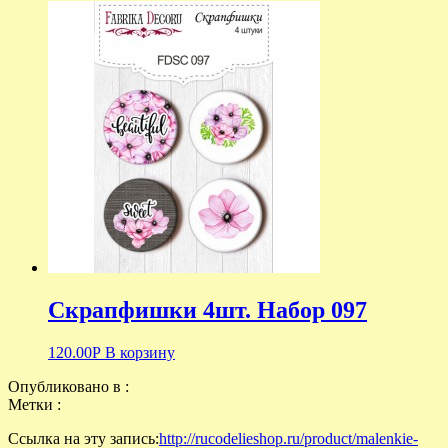
Скрапфишки 4шт. Набор 097
120.00
Р
В корзину
Опубликовано в :
Метки :
Ссылка на эту запись:
http://rucodelieshop.ru/product/malenkie-