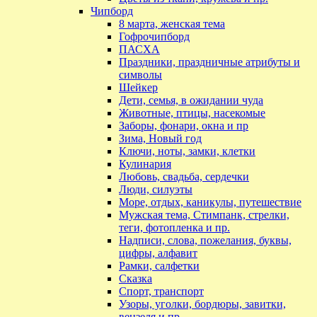
Чипборд
8 марта, женская тема
Гофрочипборд
ПАСХА
Праздники, праздничные атрибуты и
символы
Шейкер
Дети, семья, в ожидании чуда
Животные, птицы, насекомые
Заборы, фонари, окна и пр
Зима, Новый год
Ключи, ноты, замки, клетки
Кулинария
Любовь, свадьба, сердечки
Люди, силуэты
Море, отдых, каникулы, путешествие
Мужская тема, Стимпанк, стрелки,
теги, фотопленка и пр.
Надписи, слова, пожелания, буквы,
цифры, алфавит
Рамки, салфетки
Сказка
Спорт, транспорт
Узоры, уголки, бордюры, завитки,
вензеля и пр.