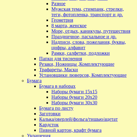
Разное
Мужская тема, стимпанк, стрелки,
теги, фотопленка, транспорт и др.
Геометрия
8 марта, женское
Море, отдых, каникулы, путешествия
Праздничное, пасхальное и др.
Надписи, слова, пожелания, буквы,
цифры, алфавит
Рамки, салфетки, подложки
Папки для тиснения
Резаки, Ножницы ,Комплектующие
Трафареты, Маски
Установщики люверсов, Комплектующие
Бумага
Бумага в наборах
Наборы бумаги 15х15
Наборы бумаги 20х20
Наборы бумаги 30х30
Бумага по листу
Заготовки
Калька/оверлей/фольга/тишью/ацетат
Кардсток
Пивной картон, крафт бумага
Украшения