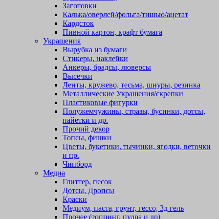
Заготовки
Калька/оверлей/фольга/тишью/ацетат
Кардсток
Пивной картон, крафт бумага
Украшения
Вырубка из бумаги
Стикеры, наклейки
Анкеры, брадсы, люверсы
Высечки
Ленты, кружево, тесьма, шнуры, резинка
Металлические Украшения/скрепки
Пластиковые фигурки
Полужемчужины, стразы, бусинки, дотсы,
пайетки и др.
Прочий декор
Топсы, фишки
Цветы, букетики, тычинки, ягодки, веточки
и пр.
Чипборд
Медиа
Глиттер, песок
Дотсы, Дропсы
Краски
Медиум, паста, грунт, гессо, 3д гель
Прочее (топпинг, пудра и др)