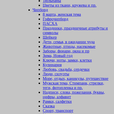
Тюльпаны
Цветы из ткани, кружева и пр.
Чипборд
8 марта, женская тема
Гофрочипборд
ПАСХА
Праздники, праздничные атрибуты и
символы
Шейкер
Дети, семья, в ожидании чуда
Животные, птицы, насекомые
Заборы, фонари, окна и пр
Зима, Новый год
Ключи, ноты, замки, клетки
Кулинария
Любовь, свадьба, сердечки
Люди, силуэты
Море, отдых, каникулы, путешествие
Мужская тема, Стимпанк, стрелки,
теги, фотопленка и пр.
Надписи, слова, пожелания, буквы,
цифры, алфавит
Рамки, салфетки
Сказка
Спорт, транспорт