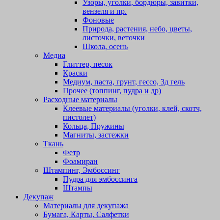
Узоры, уголки, бордюры, завитки,
вензеля и пр.
Фоновые
Природа, растения, небо, цветы,
листочки, веточки
Школа, осень
Медиа
Глиттер, песок
Краски
Медиум, паста, грунт, гессо, 3д гель
Прочее (топпинг, пудра и др)
Расходные материалы
Клеевые материалы (уголки, клей, скотч,
пистолет)
Кольца, Пружины
Магниты, застежки
Ткань
Фетр
Фоамиран
Штампинг, Эмбоссинг
Пудра для эмбоссинга
Штампы
Декупаж
Материалы для декупажа
Бумага, Карты, Салфетки