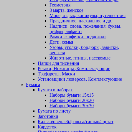
Геометрия
8 марта, женское
Море, отдых, каникулы, путешествия
Праздничное, пасхальное и др.
Надписи, слова, пожелания, буквы,
цифры, алфавит
Рамки, салфетки, подложки
Дети, семья
Узоры, уголки, бордюры, завитки,
вензеля
Животные, птицы, насекомые
Папки для тиснения
Резаки, Ножницы ,Комплектующие
Трафареты, Маски
Установщики люверсов, Комплектующие
Бумага
Бумага в наборах
Наборы бумаги 15х15
Наборы бумаги 20х20
Наборы бумаги 30х30
Бумага по листу
Заготовки
Калька/оверлей/фольга/тишью/ацетат
Кардсток