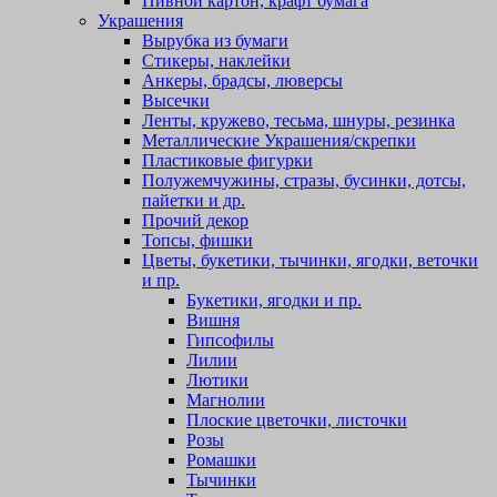
Пивной картон, крафт бумага
Украшения
Вырубка из бумаги
Стикеры, наклейки
Анкеры, брадсы, люверсы
Высечки
Ленты, кружево, тесьма, шнуры, резинка
Металлические Украшения/скрепки
Пластиковые фигурки
Полужемчужины, стразы, бусинки, дотсы,
пайетки и др.
Прочий декор
Топсы, фишки
Цветы, букетики, тычинки, ягодки, веточки
и пр.
Букетики, ягодки и пр.
Вишня
Гипсофилы
Лилии
Лютики
Магнолии
Плоские цветочки, листочки
Розы
Ромашки
Тычинки