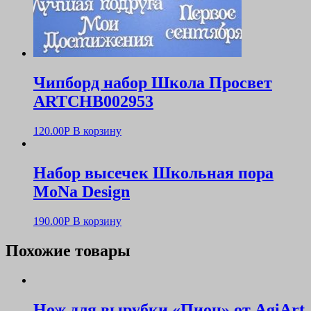
Чипборд набор Школа Просвет
ARTCHB002953
120.00
Р
В корзину
Набор высечек Школьная пора
MoNa Design
190.00
Р
В корзину
Похожие товары
Нож для вырубки «Пион» от AgiArt