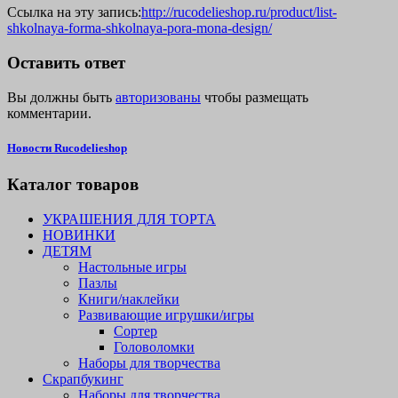
Ссылка на эту запись:
http://rucodelieshop.ru/product/list-
shkolnaya-forma-shkolnaya-pora-mona-design/
Оставить ответ
Вы должны быть
авторизованы
чтобы размещать
комментарии.
Новости Rucodelieshop
Каталог товаров
УКРАШЕНИЯ ДЛЯ ТОРТА
НОВИНКИ
ДЕТЯМ
Настольные игры
Пазлы
Книги/наклейки
Развивающие игрушки/игры
Сортер
Головоломки
Наборы для творчества
Скрапбукинг
Наборы для творчества