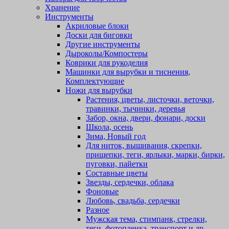
Хранение
Инструменты
Акриловые блоки
Доски для биговки
Другие инструменты
Дыроколы/Компостеры
Коврики для рукоделия
Машинки для вырубки и тиснения,
Комплектующие
Ножи для вырубки
Растения, цветы, листочки, веточки,
травинки, тычинки, деревья
Забор, окна, двери, фонари, доски
Школа, осень
Зима, Новый год
Для ниток, вышивания, скрепки,
прищепки, теги, ярлыки, марки, бирки,
пуговки, пайетки
Составные цветы
Звезды, сердечки, облака
Фоновые
Любовь, свадьба, сердечки
Разное
Мужская тема, стимпанк, стрелки,
теги, фотопленка, транспорт и др.