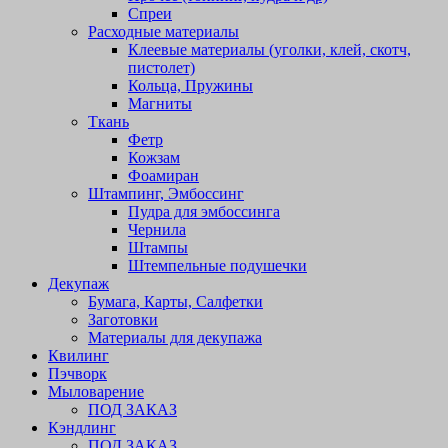
Спреи
Расходные материалы
Клеевые материалы (уголки, клей, скотч,
пистолет)
Кольца, Пружины
Магниты
Ткань
Фетр
Кожзам
Фоамиран
Штампинг, Эмбоссинг
Пудра для эмбоссинга
Чернила
Штампы
Штемпельные подушечки
Декупаж
Бумага, Карты, Салфетки
Заготовки
Материалы для декупажа
Квилинг
Пэчворк
Мыловарение
ПОД ЗАКАЗ
Кэндлинг
ПОД ЗАКАЗ