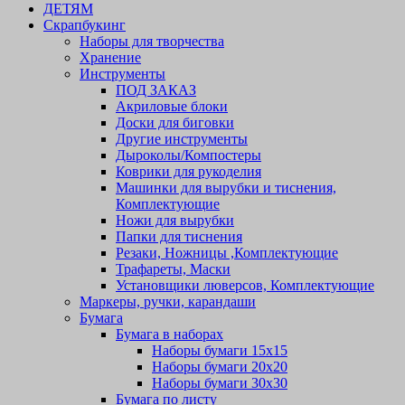
ДЕТЯМ
Скрапбукинг
Наборы для творчества
Хранение
Инструменты
ПОД ЗАКАЗ
Акриловые блоки
Доски для биговки
Другие инструменты
Дыроколы/Компостеры
Коврики для рукоделия
Машинки для вырубки и тиснения,
Комплектующие
Ножи для вырубки
Папки для тиснения
Резаки, Ножницы ,Комплектующие
Трафареты, Маски
Установщики люверсов, Комплектующие
Маркеры, ручки, карандаши
Бумага
Бумага в наборах
Наборы бумаги 15х15
Наборы бумаги 20х20
Наборы бумаги 30х30
Бумага по листу