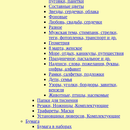
пуговки, пайетки
Составные цветы
Звезды, сердечки, облака
Фоновые
Любовь, свадьба, сердечки
Разное
Мужская тема, стимпанк, стрелки,
теги, фотопленка, транспорт и др.
Геометрия
8 марта, женское
Море, отдых, каникулы, путешествия
Праздничное, пасхальное и др.
Надписи, слова, пожелания, буквы,
цифры, алфавит
Рамки, салфетки, подложки
Дети, семья
Узоры, уголки, бордюры, завитки,
вензеля
Животные, птицы, насекомые
Папки для тиснения
Резаки, Ножницы ,Комплектующие
Трафареты, Маски
Установщики люверсов, Комплектующие
Бумага
Бумага в наборах