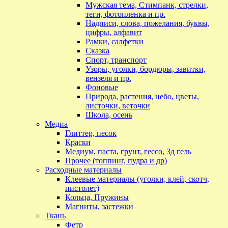
Мужская тема, Стимпанк, стрелки,
теги, фотопленка и пр.
Надписи, слова, пожелания, буквы,
цифры, алфавит
Рамки, салфетки
Сказка
Спорт, транспорт
Узоры, уголки, бордюры, завитки,
вензеля и пр.
Фоновые
Природа, растения, небо, цветы,
листочки, веточки
Школа, осень
Медиа
Глиттер, песок
Краски
Медиум, паста, грунт, гессо, 3д гель
Прочее (топпинг, пудра и др)
Расходные материалы
Клеевые материалы (уголки, клей, скотч,
пистолет)
Кольца, Пружины
Магниты, застежки
Ткань
Фетр