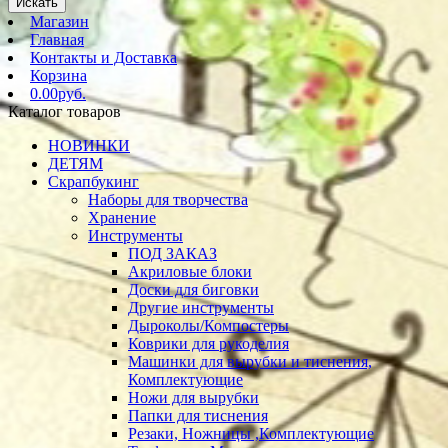
Искать
Магазин
Главная
Контакты и Доставка
Корзина
0.00руб.
Каталог товаров
НОВИНКИ
ДЕТЯМ
Скрапбукинг
Наборы для творчества
Хранение
Инструменты
ПОД ЗАКАЗ
Акриловые блоки
Доски для биговки
Другие инструменты
Дыроколы/Компостеры
Коврики для рукоделия
Машинки для вырубки и тиснения,
Комплектующие
Ножи для вырубки
Папки для тиснения
Резаки, Ножницы ,Комплектующие