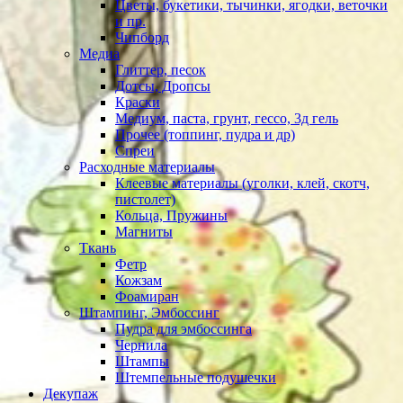
Цветы, букетики, тычинки, ягодки, веточки
и пр.
Чипборд
Медиа
Глиттер, песок
Дотсы, Дропсы
Краски
Медиум, паста, грунт, гессо, 3д гель
Прочее (топпинг, пудра и др)
Спреи
Расходные материалы
Клеевые материалы (уголки, клей, скотч,
пистолет)
Кольца, Пружины
Магниты
Ткань
Фетр
Кожзам
Фоамиран
Штампинг, Эмбоссинг
Пудра для эмбоссинга
Чернила
Штампы
Штемпельные подушечки
Декупаж