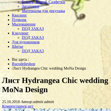
Бумага, Карты, Салфетки
Заготовки
Материалы для декупажа
Квилинг
Пэчворк
Мыловарение
ПОД ЗАКАЗ
Кэндлинг
ПОД ЗАКАЗ
Для художников
Шитье
ПОД ЗАКАЗ
Вы здесь :
Rucodelieshop
/
Лист Hydrangea Chic wedding MoNa Design
Лист Hydrangea Chic wedding
MoNa Design
25.10.2018
Автор:admin admin
Комментариев нет