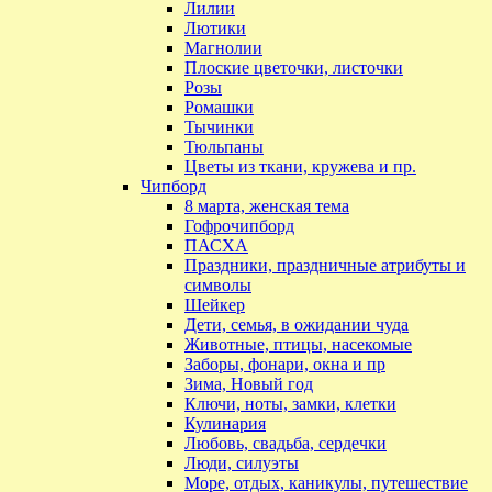
Лилии
Лютики
Магнолии
Плоские цветочки, листочки
Розы
Ромашки
Тычинки
Тюльпаны
Цветы из ткани, кружева и пр.
Чипборд
8 марта, женская тема
Гофрочипборд
ПАСХА
Праздники, праздничные атрибуты и
символы
Шейкер
Дети, семья, в ожидании чуда
Животные, птицы, насекомые
Заборы, фонари, окна и пр
Зима, Новый год
Ключи, ноты, замки, клетки
Кулинария
Любовь, свадьба, сердечки
Люди, силуэты
Море, отдых, каникулы, путешествие