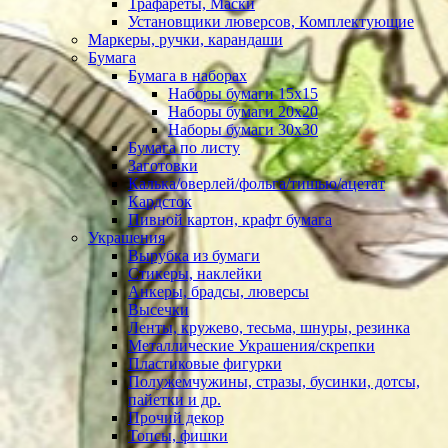
Трафареты, Маски
Установщики люверсов, Комплектующие
Маркеры, ручки, карандаши
Бумага
Бумага в наборах
Наборы бумаги 15х15
Наборы бумаги 20х20
Наборы бумаги 30х30
Бумага по листу
Заготовки
Калька/оверлей/фольга/тишью/ацетат
Кардсток
Пивной картон, крафт бумага
Украшения
Вырубка из бумаги
Стикеры, наклейки
Анкеры, брадсы, люверсы
Высечки
Ленты, кружево, тесьма, шнуры, резинка
Металлические Украшения/скрепки
Пластиковые фигурки
Полужемчужины, стразы, бусинки, дотсы,
пайетки и др.
Прочий декор
Топсы, фишки