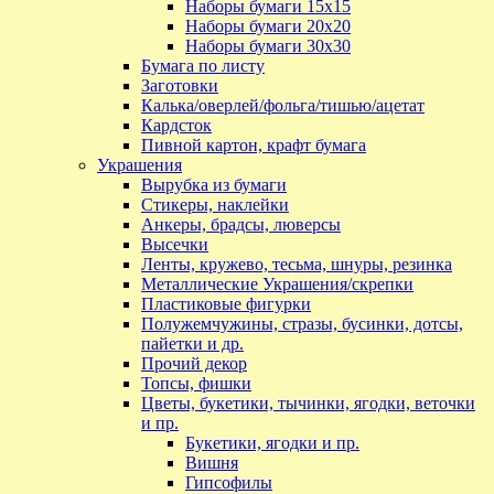
Наборы бумаги 15х15
Наборы бумаги 20х20
Наборы бумаги 30х30
Бумага по листу
Заготовки
Калька/оверлей/фольга/тишью/ацетат
Кардсток
Пивной картон, крафт бумага
Украшения
Вырубка из бумаги
Стикеры, наклейки
Анкеры, брадсы, люверсы
Высечки
Ленты, кружево, тесьма, шнуры, резинка
Металлические Украшения/скрепки
Пластиковые фигурки
Полужемчужины, стразы, бусинки, дотсы,
пайетки и др.
Прочий декор
Топсы, фишки
Цветы, букетики, тычинки, ягодки, веточки
и пр.
Букетики, ягодки и пр.
Вишня
Гипсофилы