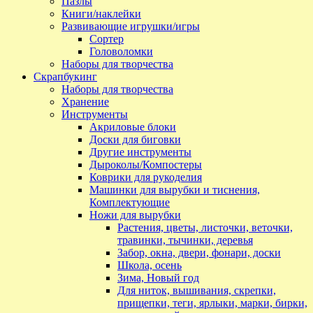
Пазлы
Книги/наклейки
Развивающие игрушки/игры
Сортер
Головоломки
Наборы для творчества
Скрапбукинг
Наборы для творчества
Хранение
Инструменты
Акриловые блоки
Доски для биговки
Другие инструменты
Дыроколы/Компостеры
Коврики для рукоделия
Машинки для вырубки и тиснения,
Комплектующие
Ножи для вырубки
Растения, цветы, листочки, веточки,
травинки, тычинки, деревья
Забор, окна, двери, фонари, доски
Школа, осень
Зима, Новый год
Для ниток, вышивания, скрепки,
прищепки, теги, ярлыки, марки, бирки,