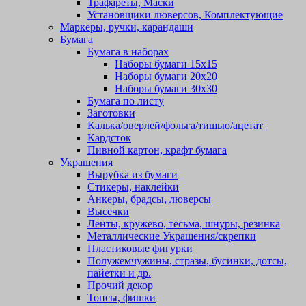
Трафареты, Маски
Установщики люверсов, Комплектующие
Маркеры, ручки, карандаши
Бумага
Бумага в наборах
Наборы бумаги 15х15
Наборы бумаги 20х20
Наборы бумаги 30х30
Бумага по листу
Заготовки
Калька/оверлей/фольга/тишью/ацетат
Кардсток
Пивной картон, крафт бумага
Украшения
Вырубка из бумаги
Стикеры, наклейки
Анкеры, брадсы, люверсы
Высечки
Ленты, кружево, тесьма, шнуры, резинка
Металлические Украшения/скрепки
Пластиковые фигурки
Полужемчужины, стразы, бусинки, дотсы,
пайетки и др.
Прочий декор
Топсы, фишки