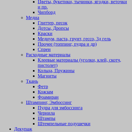
Цветы, букетики, тычинки, ягодки, веточки
и пр.
Чипборд
Медиа
Глиттер, песок
Дотсы, Дропсы
Краски
Медиум, паста, грунт, гессо, 3д гель
Прочее (топпинг, пудра и др)
Спреи
Расходные материалы
Клеевые материалы (уголки, клей, скотч,
пистолет)
Кольца, Пружины
Магниты
Ткань
Фетр
Кожзам
Фоамиран
Штампинг, Эмбоссинг
Пудра для эмбоссинга
Чернила
Штампы
Штемпельные подушечки
Декупаж