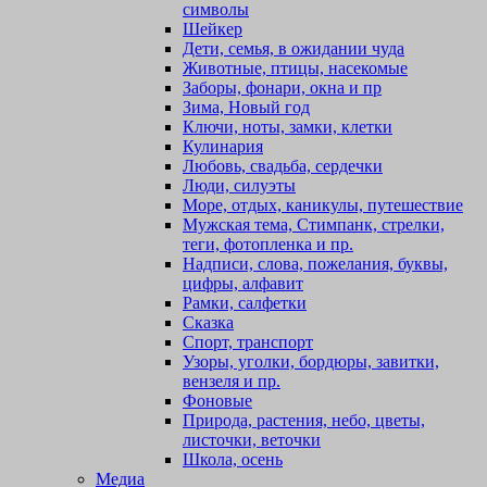
символы
Шейкер
Дети, семья, в ожидании чуда
Животные, птицы, насекомые
Заборы, фонари, окна и пр
Зима, Новый год
Ключи, ноты, замки, клетки
Кулинария
Любовь, свадьба, сердечки
Люди, силуэты
Море, отдых, каникулы, путешествие
Мужская тема, Стимпанк, стрелки,
теги, фотопленка и пр.
Надписи, слова, пожелания, буквы,
цифры, алфавит
Рамки, салфетки
Сказка
Спорт, транспорт
Узоры, уголки, бордюры, завитки,
вензеля и пр.
Фоновые
Природа, растения, небо, цветы,
листочки, веточки
Школа, осень
Медиа