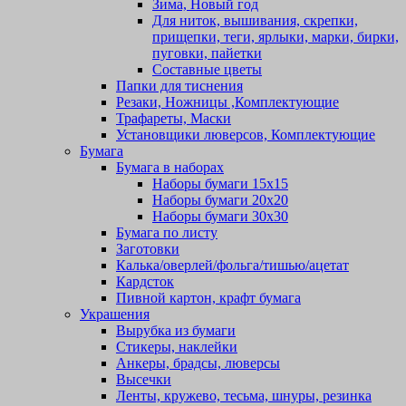
Зима, Новый год
Для ниток, вышивания, скрепки,
прищепки, теги, ярлыки, марки, бирки,
пуговки, пайетки
Составные цветы
Папки для тиснения
Резаки, Ножницы ,Комплектующие
Трафареты, Маски
Установщики люверсов, Комплектующие
Бумага
Бумага в наборах
Наборы бумаги 15х15
Наборы бумаги 20х20
Наборы бумаги 30х30
Бумага по листу
Заготовки
Калька/оверлей/фольга/тишью/ацетат
Кардсток
Пивной картон, крафт бумага
Украшения
Вырубка из бумаги
Стикеры, наклейки
Анкеры, брадсы, люверсы
Высечки
Ленты, кружево, тесьма, шнуры, резинка