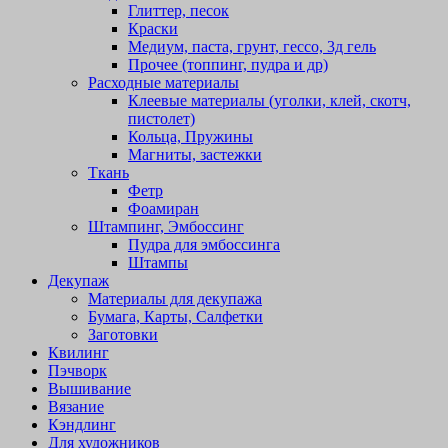
Глиттер, песок
Краски
Медиум, паста, грунт, гессо, 3д гель
Прочее (топпинг, пудра и др)
Расходные материалы
Клеевые материалы (уголки, клей, скотч,
пистолет)
Кольца, Пружины
Магниты, застежки
Ткань
Фетр
Фоамиран
Штампинг, Эмбоссинг
Пудра для эмбоссинга
Штампы
Декупаж
Материалы для декупажа
Бумага, Карты, Салфетки
Заготовки
Квилинг
Пэчворк
Вышивание
Вязание
Кэндлинг
Для художников