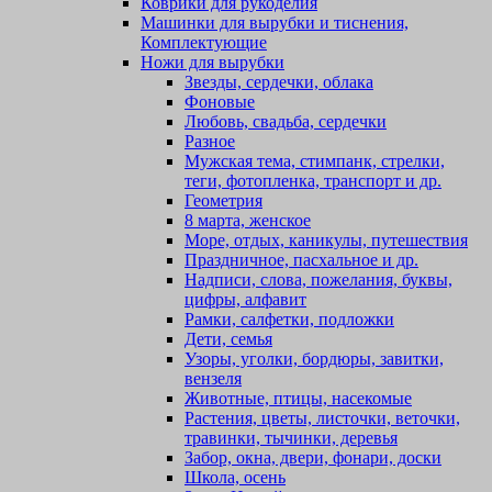
Коврики для рукоделия
Машинки для вырубки и тиснения,
Комплектующие
Ножи для вырубки
Звезды, сердечки, облака
Фоновые
Любовь, свадьба, сердечки
Разное
Мужская тема, стимпанк, стрелки,
теги, фотопленка, транспорт и др.
Геометрия
8 марта, женское
Море, отдых, каникулы, путешествия
Праздничное, пасхальное и др.
Надписи, слова, пожелания, буквы,
цифры, алфавит
Рамки, салфетки, подложки
Дети, семья
Узоры, уголки, бордюры, завитки,
вензеля
Животные, птицы, насекомые
Растения, цветы, листочки, веточки,
травинки, тычинки, деревья
Забор, окна, двери, фонари, доски
Школа, осень