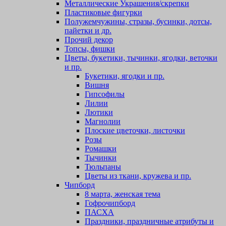
Металлические Украшения/скрепки
Пластиковые фигурки
Полужемчужины, стразы, бусинки, дотсы,
пайетки и др.
Прочий декор
Топсы, фишки
Цветы, букетики, тычинки, ягодки, веточки
и пр.
Букетики, ягодки и пр.
Вишня
Гипсофилы
Лилии
Лютики
Магнолии
Плоские цветочки, листочки
Розы
Ромашки
Тычинки
Тюльпаны
Цветы из ткани, кружева и пр.
Чипборд
8 марта, женская тема
Гофрочипборд
ПАСХА
Праздники, праздничные атрибуты и