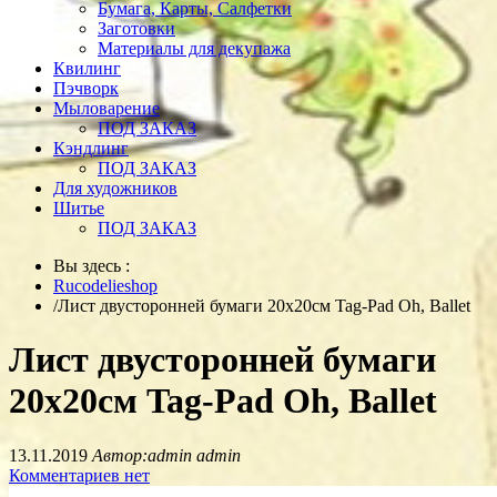
Бумага, Карты, Салфетки
Заготовки
Материалы для декупажа
Квилинг
Пэчворк
Мыловарение
ПОД ЗАКАЗ
Кэндлинг
ПОД ЗАКАЗ
Для художников
Шитье
ПОД ЗАКАЗ
Вы здесь :
Rucodelieshop
/
Лист двусторонней бумаги 20х20см Tag-Pad Oh, Ballet
Лист двусторонней бумаги
20х20см Tag-Pad Oh, Ballet
13.11.2019
Автор:admin admin
Комментариев нет