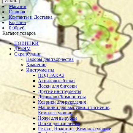
Искать
Магазин
Главная
Контакты и Доставка
Корзина
0.00руб.
Каталог товаров
НОВИНКИ
ДЕТЯМ
Скрапбукинг
Наборы для творчества
Хранение
Инструменты
ПОД ЗАКАЗ
Акриловые блоки
Доски для биговки
Другие инструменты
Дыроколы/Компостеры
Коврики для рукоделия
Машинки для вырубки и тиснения,
Комплектующие
Ножи для вырубки
Папки для тиснения
Резаки, Ножницы ,Комплектующие