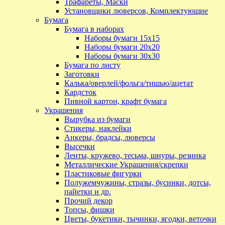
Трафареты, Маски
Установщики люверсов, Комплектующие
Бумага
Бумага в наборах
Наборы бумаги 15х15
Наборы бумаги 20х20
Наборы бумаги 30х30
Бумага по листу
Заготовки
Калька/оверлей/фольга/тишью/ацетат
Кардсток
Пивной картон, крафт бумага
Украшения
Вырубка из бумаги
Стикеры, наклейки
Анкеры, брадсы, люверсы
Высечки
Ленты, кружево, тесьма, шнуры, резинка
Металлические Украшения/скрепки
Пластиковые фигурки
Полужемчужины, стразы, бусинки, дотсы,
пайетки и др.
Прочий декор
Топсы, фишки
Цветы, букетики, тычинки, ягодки, веточки