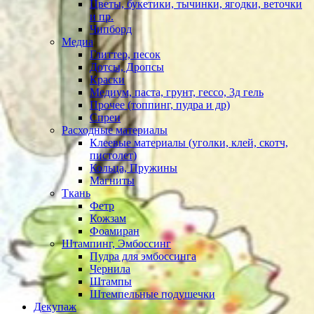
Цветы, букетики, тычинки, ягодки, веточки
и пр.
Чипборд
Медиа
Глиттер, песок
Дотсы, Дропсы
Краски
Медиум, паста, грунт, гессо, 3д гель
Прочее (топпинг, пудра и др)
Спреи
Расходные материалы
Клеевые материалы (уголки, клей, скотч,
пистолет)
Кольца, Пружины
Магниты
Ткань
Фетр
Кожзам
Фоамиран
Штампинг, Эмбоссинг
Пудра для эмбоссинга
Чернила
Штампы
Штемпельные подушечки
Декупаж