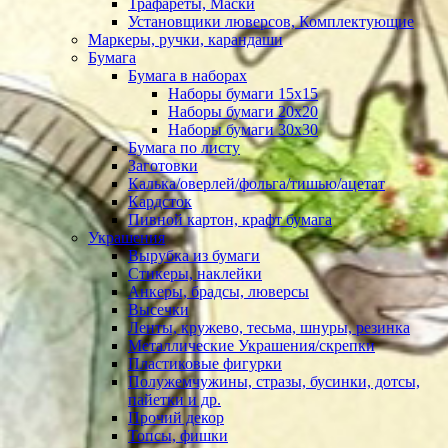
Трафареты, Маски
Установщики люверсов, Комплектующие
Маркеры, ручки, карандаши
Бумага
Бумага в наборах
Наборы бумаги 15х15
Наборы бумаги 20х20
Наборы бумаги 30х30
Бумага по листу
Заготовки
Калька/оверлей/фольга/тишью/ацетат
Кардсток
Пивной картон, крафт бумага
Украшения
Вырубка из бумаги
Стикеры, наклейки
Анкеры, брадсы, люверсы
Высечки
Ленты, кружево, тесьма, шнуры, резинка
Металлические Украшения/скрепки
Пластиковые фигурки
Полужемчужины, стразы, бусинки, дотсы,
пайетки и др.
Прочий декор
Топсы, фишки