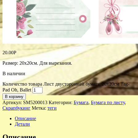
20.00
Р
Размер: 20х20см. Для вырезания.
В наличии
Количество товара Лист двусторонней бумаги 20х20см Tag-
Pad Oh, Ballet
В корзину
Артикул:
SM5200013
Категории:
Бумага
,
Бумага по листу
,
Скрапбукинг
Метка:
теги
Описание
Детали
Описание