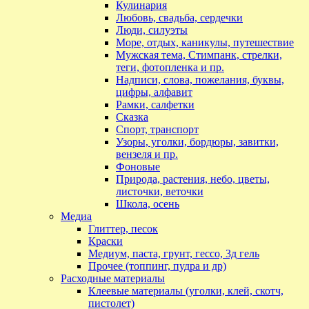
Кулинария
Любовь, свадьба, сердечки
Люди, силуэты
Море, отдых, каникулы, путешествие
Мужская тема, Стимпанк, стрелки,
теги, фотопленка и пр.
Надписи, слова, пожелания, буквы,
цифры, алфавит
Рамки, салфетки
Сказка
Спорт, транспорт
Узоры, уголки, бордюры, завитки,
вензеля и пр.
Фоновые
Природа, растения, небо, цветы,
листочки, веточки
Школа, осень
Медиа
Глиттер, песок
Краски
Медиум, паста, грунт, гессо, 3д гель
Прочее (топпинг, пудра и др)
Расходные материалы
Клеевые материалы (уголки, клей, скотч,
пистолет)