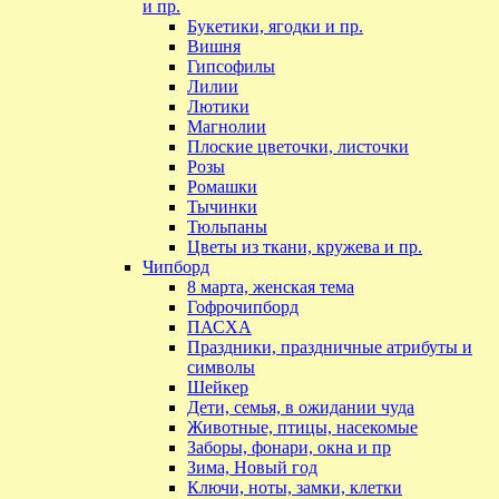
и пр.
Букетики, ягодки и пр.
Вишня
Гипсофилы
Лилии
Лютики
Магнолии
Плоские цветочки, листочки
Розы
Ромашки
Тычинки
Тюльпаны
Цветы из ткани, кружева и пр.
Чипборд
8 марта, женская тема
Гофрочипборд
ПАСХА
Праздники, праздничные атрибуты и
символы
Шейкер
Дети, семья, в ожидании чуда
Животные, птицы, насекомые
Заборы, фонари, окна и пр
Зима, Новый год
Ключи, ноты, замки, клетки