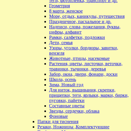
теги, фотопленка, транспорт и др.
Геометрия
8 марта, женское
Море, отдых, каникулы, путешествия
Праздничное, пасхальное и др.
Надписи, слова, пожелания, буквы,
цифры, алфавит
Рамки, салфетки, подложки
Дети, семья
Узоры, уголки, бордюры, завитки,
вензеля
Животные, птицы, насекомые
Растения, цветы, листочки, веточки,
травинки, тычинки, деревья
Забор, окна, двери, фонари, доски
Школа, осень
Зима, Новый год
Для ниток, вышивания, скрепки,
прищепки, теги, ярлыки, марки, бирки,
пуговки, пайетки
Составные цветы
Звезды, сердечки, облака
Фоновые
Папки для тиснения
Резаки, Ножницы ,Комплектующие