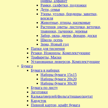
цифры, алфавит
Рамки, салфетки, подложки
Дети, семья
Узоры, уголки, бордюры, завитки,
вензеля
Животные, птицы, насекомые
Растения, цветы, листочки, веточки,
травинки, тычинки, деревья
Забор, окна, двери, фонари, доски
Школа, осень
Зима, Новый год
Папки для тиснения
Резаки, Ножницы ,Комплектующие
Трафареты, Маски
Установщики люверсов, Комплектующие
Бумага
Бумага в наборах
Наборы бумаги 15х15
Наборы бумаги 20х20
Наборы бумаги 30х30
Бумага по листу
Заготовки
Калька/оверлей/фольга/тишью/ацетат
Кардсток
Пивной картон, крафт бумага