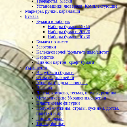
Трафареты, Маски
Установщики люверсов, Комплектующие
Маркеры, ручки, карандаши
Бумага
Бумага в наборах
Наборы бумаги 15х15
Наборы бумаги 20х20
Наборы бумаги 30х30
Бумага по листу
Заготовки
Калька/оверлей/фольга/тишью/ацетат
Кардсток
Пивной картон, крафт бумага
Украшения
Вырубка из бумаги
Стикеры, наклейки
Анкеры, брадсы, люверсы
Высечки
Ленты, кружево, тесьма, шнуры, резинка
Металлические Украшения/скрепки
Пластиковые фигурки
Полужемчужины, стразы, бусинки, дотсы,
пайетки и др.
Прочий декор
Топсы, фишки