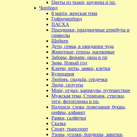
Цветы из ткани, кружева и пр.
Чипборд
8 марта, женская тема
Гофрочипборд
ПАСХА
Праздники, праздничные атрибуты и
символы
Шейкер
Дети, семья, в ожидании чуда
Животные, птицы, насекомые
Заборы, фонари, окна и пр
Зима, Новый год
Ключи, ноты, замки, клетки
Кулинария
Любовь, свадьба, сердечки
Люди, силуэты
Море, отдых, каникулы, путешествие
Мужская тема, Стимпанк, стрелки,
теги, фотопленка и пр.
Надписи, слова, пожелания, буквы,
цифры, алфавит
Рамки, салфетки
Сказка
Спорт, транспорт
Узоры, уголки, бордюры, завитки,