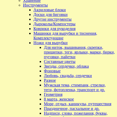
Хранение
Инструменты
Акриловые блоки
Доски для биговки
Другие инструменты
Дыроколы/Компостеры
Коврики для рукоделия
Машинки для вырубки и тиснения,
Комплектующие
Ножи для вырубки
Для ниток, вышивания, скрепки,
прищепки, теги, ярлыки, марки, бирки,
пуговки, пайетки
Составные цветы
Звезды, сердечки, облака
Фоновые
Любовь, свадьба, сердечки
Разное
Мужская тема, стимпанк, стрелки,
теги, фотопленка, транспорт и др.
Геометрия
8 марта, женское
Море, отдых, каникулы, путешествия
Праздничное, пасхальное и др.
Надписи, слова, пожелания, буквы,