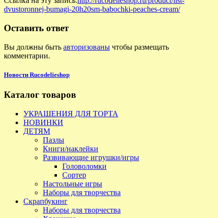
Ссылка на эту запись:
http://rucodelieshop.ru/product/list-
dvustoronnej-bumagi-20h20sm-babochki-peaches-cream/
Оставить ответ
Вы должны быть
авторизованы
чтобы размещать
комментарии.
Новости Rucodelieshop
Каталог товаров
УКРАШЕНИЯ ДЛЯ ТОРТА
НОВИНКИ
ДЕТЯМ
Пазлы
Книги/наклейки
Развивающие игрушки/игры
Головоломки
Сортер
Настольные игры
Наборы для творчества
Скрапбукинг
Наборы для творчества