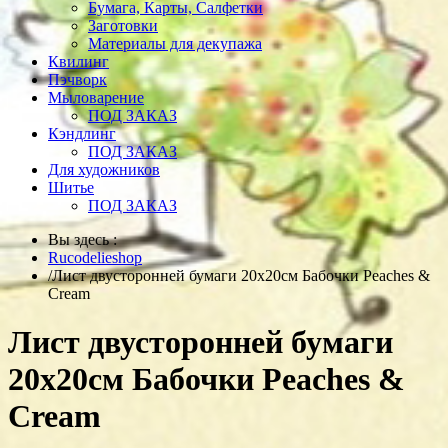
Бумага, Карты, Салфетки
Заготовки
Материалы для декупажа
Квилинг
Пэчворк
Мыловарение
ПОД ЗАКАЗ
Кэндлинг
ПОД ЗАКАЗ
Для художников
Шитье
ПОД ЗАКАЗ
Вы здесь :
Rucodelieshop
/
Лист двусторонней бумаги 20х20см Бабочки Peaches &
Cream
Лист двусторонней бумаги
20х20см Бабочки Peaches &
Cream