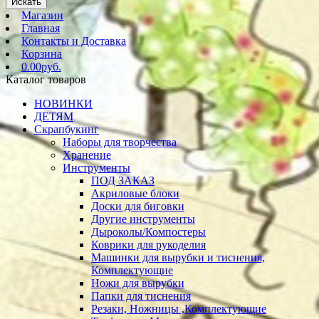
Искать
Магазин
Главная
Контакты и Доставка
Корзина
0.00руб.
Каталог товаров
НОВИНКИ
ДЕТЯМ
Скрапбукинг
Наборы для творчества
Хранение
Инструменты
ПОД ЗАКАЗ
Акриловые блоки
Доски для биговки
Другие инструменты
Дыроколы/Компостеры
Коврики для рукоделия
Машинки для вырубки и тиснения,
Комплектующие
Ножи для вырубки
Папки для тиснения
Резаки, Ножницы ,Комплектующие