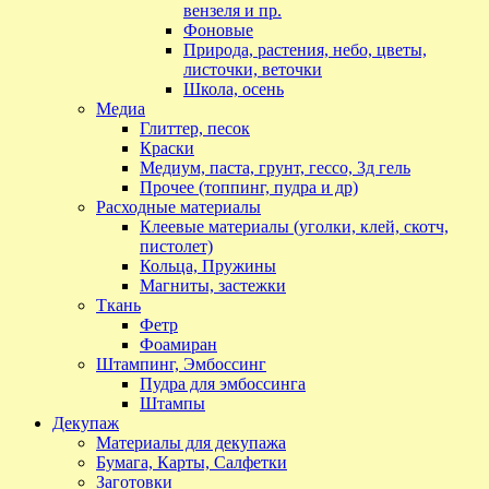
вензеля и пр.
Фоновые
Природа, растения, небо, цветы,
листочки, веточки
Школа, осень
Медиа
Глиттер, песок
Краски
Медиум, паста, грунт, гессо, 3д гель
Прочее (топпинг, пудра и др)
Расходные материалы
Клеевые материалы (уголки, клей, скотч,
пистолет)
Кольца, Пружины
Магниты, застежки
Ткань
Фетр
Фоамиран
Штампинг, Эмбоссинг
Пудра для эмбоссинга
Штампы
Декупаж
Материалы для декупажа
Бумага, Карты, Салфетки
Заготовки