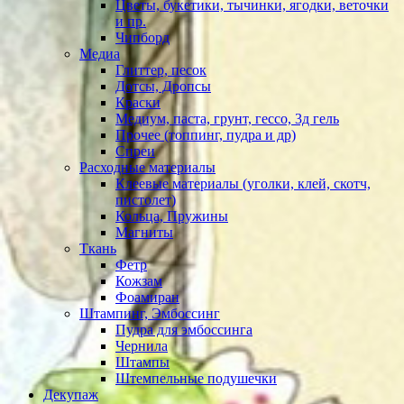
Цветы, букетики, тычинки, ягодки, веточки
и пр.
Чипборд
Медиа
Глиттер, песок
Дотсы, Дропсы
Краски
Медиум, паста, грунт, гессо, 3д гель
Прочее (топпинг, пудра и др)
Спреи
Расходные материалы
Клеевые материалы (уголки, клей, скотч,
пистолет)
Кольца, Пружины
Магниты
Ткань
Фетр
Кожзам
Фоамиран
Штампинг, Эмбоссинг
Пудра для эмбоссинга
Чернила
Штампы
Штемпельные подушечки
Декупаж