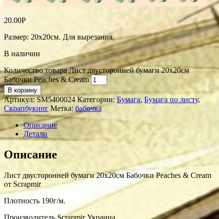
20.00
Р
Размер: 20х20см. Для вырезания.
В наличии
Количество товара Лист двусторонней бумаги 20х20см
Бабочки Peaches & Cream
В корзину
Артикул:
SM5400024
Категории:
Бумага
,
Бумага по листу
,
Скрапбукинг
Метка:
бабочка
Описание
Детали
Описание
Лист двусторонней бумаги 20х20см Бабочки Peaches & Cream
от Scrapmir
Плотность 190г/м.
Производитель Scrapmir Украина.