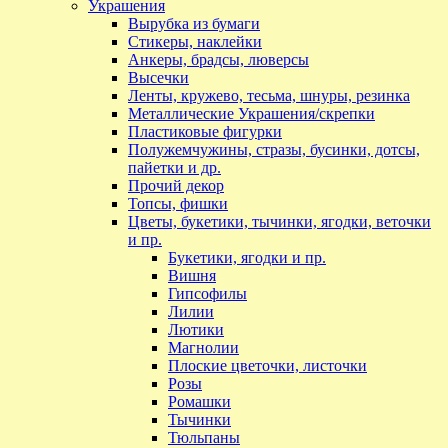
Украшения
Вырубка из бумаги
Стикеры, наклейки
Анкеры, брадсы, люверсы
Высечки
Ленты, кружево, тесьма, шнуры, резинка
Металлические Украшения/скрепки
Пластиковые фигурки
Полужемчужины, стразы, бусинки, дотсы,
пайетки и др.
Прочий декор
Топсы, фишки
Цветы, букетики, тычинки, ягодки, веточки
и пр.
Букетики, ягодки и пр.
Вишня
Гипсофилы
Лилии
Лютики
Магнолии
Плоские цветочки, листочки
Розы
Ромашки
Тычинки
Тюльпаны