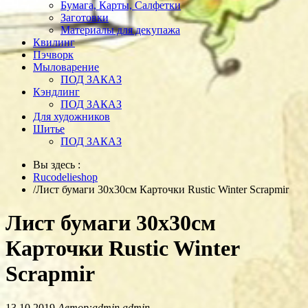
Бумага, Карты, Салфетки
Заготовки
Материалы для декупажа
Квилинг
Пэчворк
Мыловарение
ПОД ЗАКАЗ
Кэндлинг
ПОД ЗАКАЗ
Для художников
Шитье
ПОД ЗАКАЗ
Вы здесь :
Rucodelieshop
/
Лист бумаги 30х30см Карточки Rustic Winter Scrapmir
Лист бумаги 30х30см
Карточки Rustic Winter
Scrapmir
13.10.2019
Автор:admin admin