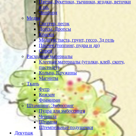
Цветы, букетики, тычинки, ягодки, веточки
и пр.
Чипборд
Медиа
Глиттер, песок
Дотсы, Дропсы
Краски
Медиум, паста, грунт, гессо, 3д гель
Прочее (топпинг, пудра и др)
Спреи
Расходные материалы
Клеевые материалы (уголки, клей, скотч,
пистолет)
Кольца, Пружины
Магниты
Ткань
Фетр
Кожзам
Фоамиран
Штампинг, Эмбоссинг
Пудра для эмбоссинга
Чернила
Штампы
Штемпельные подушечки
Декупаж