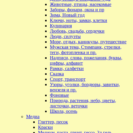
Животные, птицы, насекомые
Заборы, фонари, окна и пр
Зима, Новый год
Ключи, ноты, замки, клетки
Кулинария
Любовь, свадьба, сердечки
Люди, силуэты
Море, отдых, каникулы, путешествие
Мужская тема, Стимпанк, стрелки,
теги, фотопленка и пр.
Надписи, слова, пожелания, буквы,
цифры, алфавит
Рамки, салфетки
Сказка
Спорт, транспорт
Узоры, уголки, бордюры, завитки,
вензеля и пр.
Фоновые
Природа, растения, небо, цветы,
листочки, веточки
Школа, осень
Медиа
Глиттер, песок
Краски
Медиум, паста, грунт, гессо, 3д гель