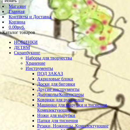
Искать
Магазин
Главная
Контакты и Доставка
Корзина
0.00руб.
Каталог товаров
НОВИНКИ
ДЕТЯМ
Скрапбукинг
Наборы для творчества
Хранение
Инструменты
ПОД ЗАКАЗ
Акриловые блоки
Доски для биговки
Другие инструменты
Дыроколы/Компостеры
Коврики для рукоделия
Машинки для вырубки и тиснения,
Комплектующие
Ножи для вырубки
Папки для тиснения
Резаки, Ножницы ,Комплектующие