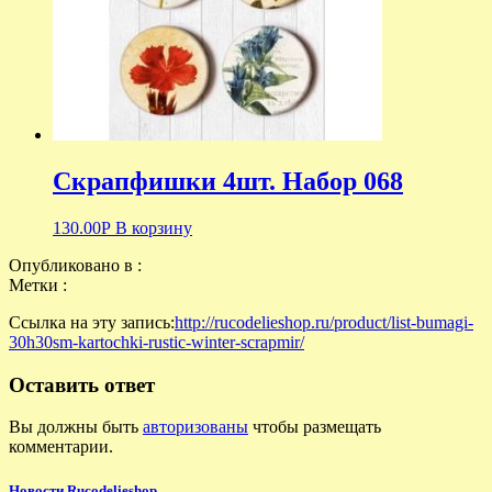
Скрапфишки 4шт. Набор 068
130.00
Р
В корзину
Опубликовано в :
Метки :
Ссылка на эту запись:
http://rucodelieshop.ru/product/list-bumagi-
30h30sm-kartochki-rustic-winter-scrapmir/
Оставить ответ
Вы должны быть
авторизованы
чтобы размещать
комментарии.
Новости Rucodelieshop