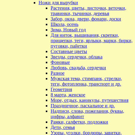
Ножи для вырубки
Растения, цветы, листочки, веточки,
травинки, тычинки, деревья
Забор, окна, двери, фонари, доски
Школа, осень
Зима, Новый год
Для ниток, вышивания, скрепки,
прищепки, теги, ярлыки, марки, бирки,
пуговки, пайетки
Составные цветы
Звезды, сердечки, облака
Фоновые
Любовь, свадьба, сердечки
Разное
Мужская тема, стимпанк, стрелки,
теги, фотопленка, транспорт и др.
Геометрия
8 марта, женское
Море, отдых, каникулы, путешествия
Праздничное, пасхальное и др.
Надписи, слова, пожелания, буквы,
цифры, алфавит
Рамки, салфетки, подложки
Дети, семья
Узоры, уголки, бордюры, завитки,