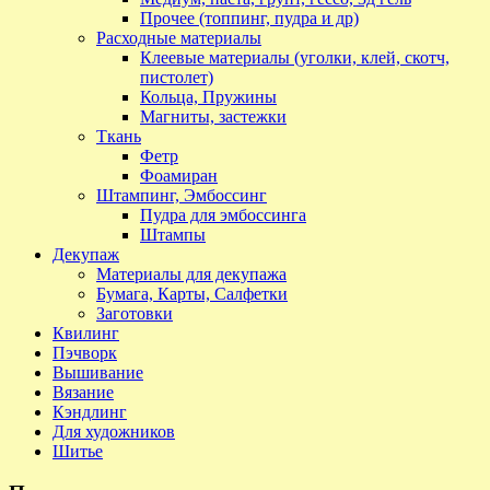
Прочее (топпинг, пудра и др)
Расходные материалы
Клеевые материалы (уголки, клей, скотч,
пистолет)
Кольца, Пружины
Магниты, застежки
Ткань
Фетр
Фоамиран
Штампинг, Эмбоссинг
Пудра для эмбоссинга
Штампы
Декупаж
Материалы для декупажа
Бумага, Карты, Салфетки
Заготовки
Квилинг
Пэчворк
Вышивание
Вязание
Кэндлинг
Для художников
Шитье