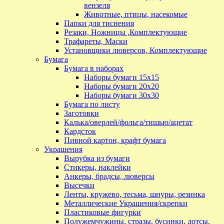
вензеля
Животные, птицы, насекомые
Папки для тиснения
Резаки, Ножницы ,Комплектующие
Трафареты, Маски
Установщики люверсов, Комплектующие
Бумага
Бумага в наборах
Наборы бумаги 15х15
Наборы бумаги 20х20
Наборы бумаги 30х30
Бумага по листу
Заготовки
Калька/оверлей/фольга/тишью/ацетат
Кардсток
Пивной картон, крафт бумага
Украшения
Вырубка из бумаги
Стикеры, наклейки
Анкеры, брадсы, люверсы
Высечки
Ленты, кружево, тесьма, шнуры, резинка
Металлические Украшения/скрепки
Пластиковые фигурки
Полужемчужины, стразы, бусинки, дотсы,