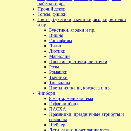
пайетки и др.
Прочий декор
Топсы, фишки
Цветы, букетики, тычинки, ягодки, веточки
и пр.
Букетики, ягодки и пр.
Вишня
Гипсофилы
Лилии
Лютики
Магнолии
Плоские цветочки, листочки
Розы
Ромашки
Тычинки
Тюльпаны
Цветы из ткани, кружева и пр.
Чипборд
8 марта, женская тема
Гофрочипборд
ПАСХА
Праздники, праздничные атрибуты и
символы
Шейкер
Дети, семья, в ожидании чуда