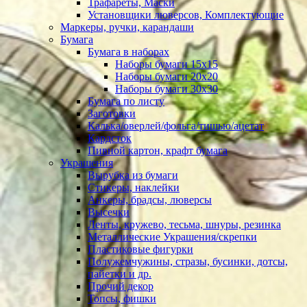
Трафареты, Маски
Установщики люверсов, Комплектующие
Маркеры, ручки, карандаши
Бумага
Бумага в наборах
Наборы бумаги 15х15
Наборы бумаги 20х20
Наборы бумаги 30х30
Бумага по листу
Заготовки
Калька/оверлей/фольга/тишью/ацетат
Кардсток
Пивной картон, крафт бумага
Украшения
Вырубка из бумаги
Стикеры, наклейки
Анкеры, брадсы, люверсы
Высечки
Ленты, кружево, тесьма, шнуры, резинка
Металлические Украшения/скрепки
Пластиковые фигурки
Полужемчужины, стразы, бусинки, дотсы,
пайетки и др.
Прочий декор
Топсы, фишки