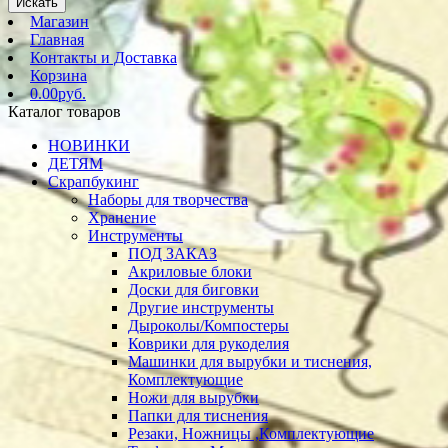
Искать
Магазин
Главная
Контакты и Доставка
Корзина
0.00руб.
Каталог товаров
НОВИНКИ
ДЕТЯМ
Скрапбукинг
Наборы для творчества
Хранение
Инструменты
ПОД ЗАКАЗ
Акриловые блоки
Доски для биговки
Другие инструменты
Дыроколы/Компостеры
Коврики для рукоделия
Машинки для вырубки и тиснения,
Комплектующие
Ножи для вырубки
Папки для тиснения
Резаки, Ножницы ,Комплектующие