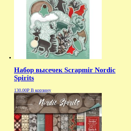
Набор высечек Scrapmir Nordic
Spirits
130.00
Р
В корзину