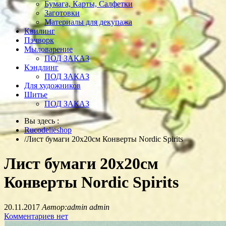
Бумага, Карты, Салфетки
Заготовки
Материалы для декупажа
Квилинг
Пэчворк
Мыловарение
ПОД ЗАКАЗ
Кэндлинг
ПОД ЗАКАЗ
Для художников
Шитье
ПОД ЗАКАЗ
Вы здесь :
Rucodelieshop
/
Лист бумаги 20х20см Конверты Nordic Spirits
Лист бумаги 20х20см
Конверты Nordic Spirits
20.11.2017
Автор:admin admin
Комментариев нет