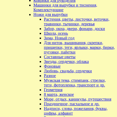
Коврики для рукоделия
Машинки для вырубки и тиснения,
Комплектующие
Ножи для вырубки
Растения, цветы, листочки, веточки,
травинки, тычинки, деревья
Забор, окна, двери, фонари, доски
Школа, осень
Зима, Новый год
Для ниток, вышивания, скрепки,
прищепки, теги, ярлыки, марки, бирки,
пуговки, пайетки
Составные цветы
Звезды, сердечки, облака
Фоновые
Любовь, свадьба, сердечки
Разное
Мужская тема, стимпанк, стрелки,
теги, фотопленка, транспорт и др.
Геометрия
8 марта, женское
Море, отдых, каникулы, путешествия
Праздничное, пасхальное и др.
Надписи, слова, пожелания, буквы,
цифры, алфавит