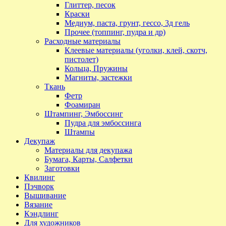
Глиттер, песок
Краски
Медиум, паста, грунт, гессо, 3д гель
Прочее (топпинг, пудра и др)
Расходные материалы
Клеевые материалы (уголки, клей, скотч,
пистолет)
Кольца, Пружины
Магниты, застежки
Ткань
Фетр
Фоамиран
Штампинг, Эмбоссинг
Пудра для эмбоссинга
Штампы
Декупаж
Материалы для декупажа
Бумага, Карты, Салфетки
Заготовки
Квилинг
Пэчворк
Вышивание
Вязание
Кэндлинг
Для художников