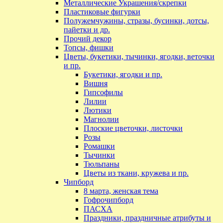
Металлические Украшения/скрепки
Пластиковые фигурки
Полужемчужины, стразы, бусинки, дотсы,
пайетки и др.
Прочий декор
Топсы, фишки
Цветы, букетики, тычинки, ягодки, веточки
и пр.
Букетики, ягодки и пр.
Вишня
Гипсофилы
Лилии
Лютики
Магнолии
Плоские цветочки, листочки
Розы
Ромашки
Тычинки
Тюльпаны
Цветы из ткани, кружева и пр.
Чипборд
8 марта, женская тема
Гофрочипборд
ПАСХА
Праздники, праздничные атрибуты и