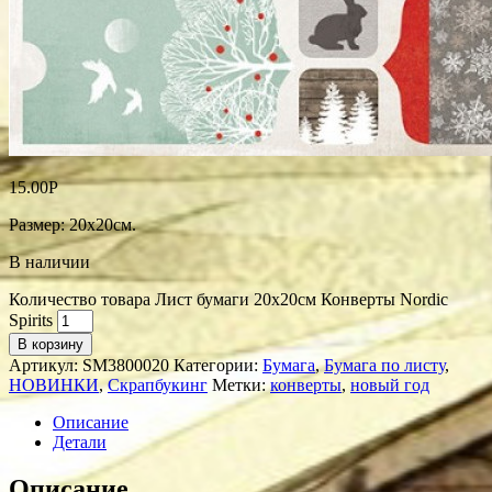
15.00
Р
Размер: 20х20см.
В наличии
Количество товара Лист бумаги 20х20см Конверты Nordic
Spirits
В корзину
Артикул:
SM3800020
Категории:
Бумага
,
Бумага по листу
,
НОВИНКИ
,
Скрапбукинг
Метки:
конверты
,
новый год
Описание
Детали
Описание