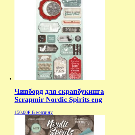
Чипборд для скрапбукинга
Scrapmir Nordic Spirits eng
150.00
Р
В корзину