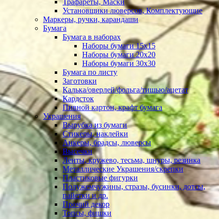
Трафареты, Маски
Установщики люверсов, Комплектующие
Маркеры, ручки, карандаши
Бумага
Бумага в наборах
Наборы бумаги 15х15
Наборы бумаги 20х20
Наборы бумаги 30х30
Бумага по листу
Заготовки
Калька/оверлей/фольга/тишью/ацетат
Кардсток
Пивной картон, крафт бумага
Украшения
Вырубка из бумаги
Стикеры, наклейки
Анкеры, брадсы, люверсы
Высечки
Ленты, кружево, тесьма, шнуры, резинка
Металлические Украшения/скрепки
Пластиковые фигурки
Полужемчужины, стразы, бусинки, дотсы,
пайетки и др.
Прочий декор
Топсы, фишки