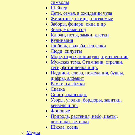
символы
Шейкер
Дети, семья, в ожидании чуда
Животные, птицы, насекомые
Заборы, фонари, окна и пр
Зима, Новый год
Ключи, ноты, замки, клетки
Кулинария
Любовь, свадьба, сердечки
Люди, силуэты
Море, отдых, каникулы, путешествие
Мужская тема, Стимпанк, стрелки,
теги, фотопленка и пр.
Надписи, слова, пожелания, буквы,
цифры, алфавит
Рамки, салфетки
Сказка
Спорт, транспорт
Узоры, уголки, бордюры, завитки,
вензеля и пр.
Фоновые
Природа, растения, небо, цветы,
листочки, веточки
Школа, осень
Медиа