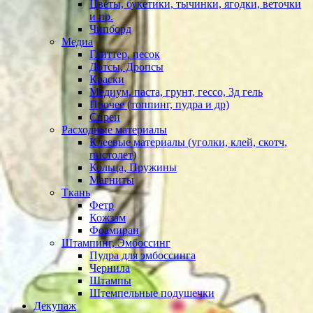
Цветы, букетики, тычинки, ягодки, веточки
и пр.
Чипборд
Медиа
Глиттер, песок
Дотсы, Дропсы
Краски
Медиум, паста, грунт, гессо, 3д гель
Прочее (топпинг, пудра и др)
Спреи
Расходные материалы
Клеевые материалы (уголки, клей, скотч,
пистолет)
Кольца, Пружины
Магниты
Ткань
Фетр
Кожзам
Фоамиран
Штампинг, Эмбоссинг
Пудра для эмбоссинга
Чернила
Штампы
Штемпельные подушечки
Декупаж