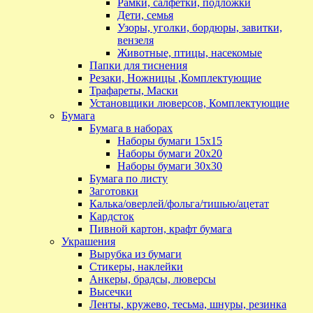
Рамки, салфетки, подложки
Дети, семья
Узоры, уголки, бордюры, завитки,
вензеля
Животные, птицы, насекомые
Папки для тиснения
Резаки, Ножницы ,Комплектующие
Трафареты, Маски
Установщики люверсов, Комплектующие
Бумага
Бумага в наборах
Наборы бумаги 15х15
Наборы бумаги 20х20
Наборы бумаги 30х30
Бумага по листу
Заготовки
Калька/оверлей/фольга/тишью/ацетат
Кардсток
Пивной картон, крафт бумага
Украшения
Вырубка из бумаги
Стикеры, наклейки
Анкеры, брадсы, люверсы
Высечки
Ленты, кружево, тесьма, шнуры, резинка