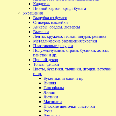
Кардсток
Пивной картон, крафт бумага
Украшения
Вырубка из бумаги
Стикеры, наклейки
Анкеры, брадсы, люверсы
Высечки
Ленты, кружево, тесьма, шнуры, резинка
Металлические Украшения/скрепки
Пластиковые фигурки
Полужемчужины, стразы, бусинки, дотсы,
пайетки и др.
Прочий декор
Топсы, фишки
Цветы, букетики, тычинки, ягодки, веточки
и пр.
Букетики, ягодки и пр.
Вишня
Гипсофилы
Лилии
Лютики
Магнолии
Плоские цветочки, листочки
Розы
Ромашки