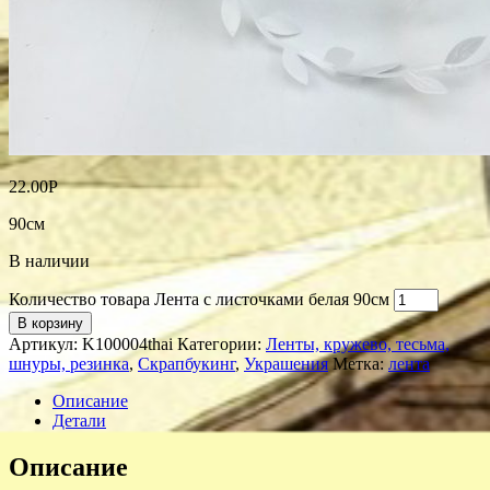
22.00
Р
90см
В наличии
Количество товара Лента с листочками белая 90см
В корзину
Артикул:
K100004thai
Категории:
Ленты, кружево, тесьма,
шнуры, резинка
,
Скрапбукинг
,
Украшения
Метка:
лента
Описание
Детали
Описание