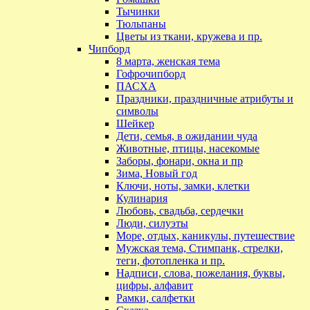
Тычинки
Тюльпаны
Цветы из ткани, кружева и пр.
Чипборд
8 марта, женская тема
Гофрочипборд
ПАСХА
Праздники, праздничные атрибуты и
символы
Шейкер
Дети, семья, в ожидании чуда
Животные, птицы, насекомые
Заборы, фонари, окна и пр
Зима, Новый год
Ключи, ноты, замки, клетки
Кулинария
Любовь, свадьба, сердечки
Люди, силуэты
Море, отдых, каникулы, путешествие
Мужская тема, Стимпанк, стрелки,
теги, фотопленка и пр.
Надписи, слова, пожелания, буквы,
цифры, алфавит
Рамки, салфетки