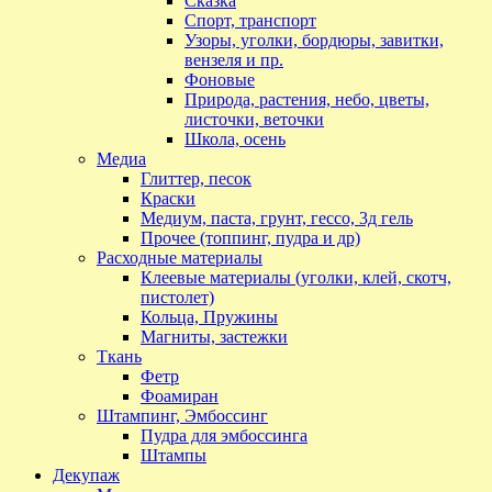
Сказка
Спорт, транспорт
Узоры, уголки, бордюры, завитки,
вензеля и пр.
Фоновые
Природа, растения, небо, цветы,
листочки, веточки
Школа, осень
Медиа
Глиттер, песок
Краски
Медиум, паста, грунт, гессо, 3д гель
Прочее (топпинг, пудра и др)
Расходные материалы
Клеевые материалы (уголки, клей, скотч,
пистолет)
Кольца, Пружины
Магниты, застежки
Ткань
Фетр
Фоамиран
Штампинг, Эмбоссинг
Пудра для эмбоссинга
Штампы
Декупаж