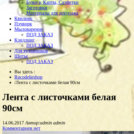
Бумага, Карты, Салфетки
Заготовки
Материалы для декупажа
Квилинг
Пэчворк
Мыловарение
ПОД ЗАКАЗ
Кэндлинг
ПОД ЗАКАЗ
Для художников
Шитье
ПОД ЗАКАЗ
Вы здесь :
Rucodelieshop
/
Лента с листочками белая 90см
Лента с листочками белая
90см
14.06.2017
Автор:admin admin
Комментариев нет