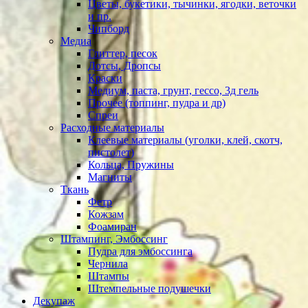
Цветы, букетики, тычинки, ягодки, веточки
и пр.
Чипборд
Медиа
Глиттер, песок
Дотсы, Дропсы
Краски
Медиум, паста, грунт, гессо, 3д гель
Прочее (топпинг, пудра и др)
Спреи
Расходные материалы
Клеевые материалы (уголки, клей, скотч,
пистолет)
Кольца, Пружины
Магниты
Ткань
Фетр
Кожзам
Фоамиран
Штампинг, Эмбоссинг
Пудра для эмбоссинга
Чернила
Штампы
Штемпельные подушечки
Декупаж