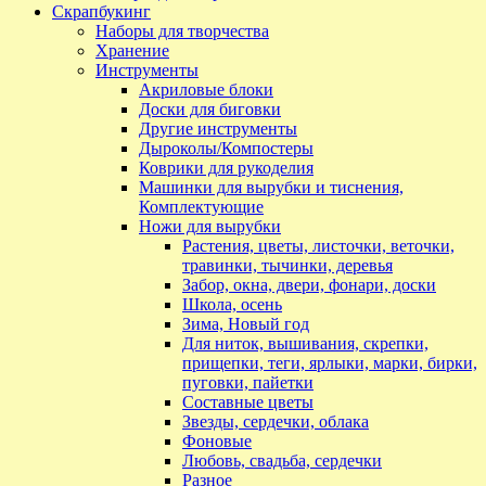
Скрапбукинг
Наборы для творчества
Хранение
Инструменты
Акриловые блоки
Доски для биговки
Другие инструменты
Дыроколы/Компостеры
Коврики для рукоделия
Машинки для вырубки и тиснения,
Комплектующие
Ножи для вырубки
Растения, цветы, листочки, веточки,
травинки, тычинки, деревья
Забор, окна, двери, фонари, доски
Школа, осень
Зима, Новый год
Для ниток, вышивания, скрепки,
прищепки, теги, ярлыки, марки, бирки,
пуговки, пайетки
Составные цветы
Звезды, сердечки, облака
Фоновые
Любовь, свадьба, сердечки
Разное