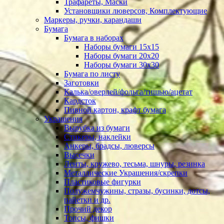
Трафареты, Маски
Установщики люверсов, Комплектующие
Маркеры, ручки, карандаши
Бумага
Бумага в наборах
Наборы бумаги 15х15
Наборы бумаги 20х20
Наборы бумаги 30х30
Бумага по листу
Заготовки
Калька/оверлей/фольга/тишью/ацетат
Кардсток
Пивной картон, крафт бумага
Украшения
Вырубка из бумаги
Стикеры, наклейки
Анкеры, брадсы, люверсы
Высечки
Ленты, кружево, тесьма, шнуры, резинка
Металлические Украшения/скрепки
Пластиковые фигурки
Полужемчужины, стразы, бусинки, дотсы,
пайетки и др.
Прочий декор
Топсы, фишки