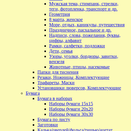
Мужская тема, стимпанк, стрелки,
теги, фотопленка, транспорт и др.
Геометрия
8 марта, женское
Море, отдых, каникулы, путешествия
Праздничное, пасхальное и др.
Надписи, слова, пожелания, буквы,
цифры, алфавит
Рамки, салфетки, подложки
Дети, семья
Узоры, уголки, бордюры, завитки,
вензеля
Животные, птицы, насекомые
Папки для тиснения
Резаки, Ножницы ,Комплектующие
Трафареты, Маски
Установщики люверсов, Комплектующие
Бумага
Бумага в наборах
Наборы бумаги 15х15
Наборы бумаги 20х20
Наборы бумаги 30х30
Бумага по листу
Заготовки
Калька/оверлей/фольга/тишью/ацетат