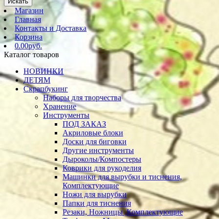
Искать
Магазин
Главная
Контакты и Доставка
Корзина
0.00руб.
Каталог товаров
НОВИНКИ
ДЕТЯМ
Скрапбукинг
Наборы для творчества
Хранение
Инструменты
ПОД ЗАКАЗ
Акриловые блоки
Доски для биговки
Другие инструменты
Дыроколы/Компостеры
Коврики для рукоделия
Машинки для вырубки и тиснения,
Комплектующие
Ножи для вырубки
Папки для тиснения
Резаки, Ножницы ,Комплектующие