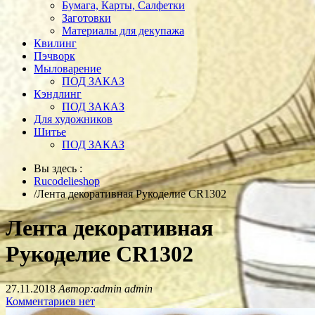
Бумага, Карты, Салфетки
Заготовки
Материалы для декупажа
Квилинг
Пэчворк
Мыловарение
ПОД ЗАКАЗ
Кэндлинг
ПОД ЗАКАЗ
Для художников
Шитье
ПОД ЗАКАЗ
Вы здесь :
Rucodelieshop
/
Лента декоративная Рукоделие CR1302
Лента декоративная
Рукоделие CR1302
27.11.2018
Автор:admin admin
Комментариев нет