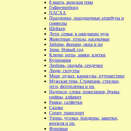
8 марта, женская тема
Гофрочипборд
ПАСХА
Праздники, праздничные атрибуты и
символы
Шейкер
Дети, семья, в ожидании чуда
Животные, птицы, насекомые
Заборы, фонари, окна и пр
Зима, Новый год
Ключи, ноты, замки, клетки
Кулинария
Любовь, свадьба, сердечки
Люди, силуэты
Море, отдых, каникулы, путешествие
Мужская тема, Стимпанк, стрелки,
теги, фотопленка и пр.
Надписи, слова, пожелания, буквы,
цифры, алфавит
Рамки, салфетки
Сказка
Спорт, транспорт
Узоры, уголки, бордюры, завитки,
вензеля и пр.
Фоновые