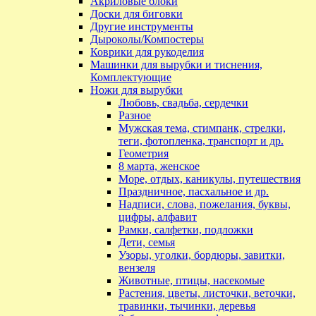
Акриловые блоки
Доски для биговки
Другие инструменты
Дыроколы/Компостеры
Коврики для рукоделия
Машинки для вырубки и тиснения,
Комплектующие
Ножи для вырубки
Любовь, свадьба, сердечки
Разное
Мужская тема, стимпанк, стрелки,
теги, фотопленка, транспорт и др.
Геометрия
8 марта, женское
Море, отдых, каникулы, путешествия
Праздничное, пасхальное и др.
Надписи, слова, пожелания, буквы,
цифры, алфавит
Рамки, салфетки, подложки
Дети, семья
Узоры, уголки, бордюры, завитки,
вензеля
Животные, птицы, насекомые
Растения, цветы, листочки, веточки,
травинки, тычинки, деревья