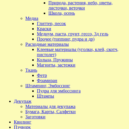
Природа, растения, небо, цветы,
листочки, веточки
Школа, осень
Медиа
Глиттер, песок
Краски
Медиум, паста, грунт, гессо, 3д гель
Прочее (топпинг, пудра и др)
Расходные материалы
Клеевые материалы (уголки, клей, скотч,
пистолет)
Кольца, Пружины
Магниты, застежки
Ткань
Фетр
Фоамиран
Штампинг, Эмбоссинг
Пудра для эмбоссинга
Штампы
Декупаж
Материалы для декупажа
Бумага, Карты, Салфетки
Заготовки
Квилинг
Пэчворк