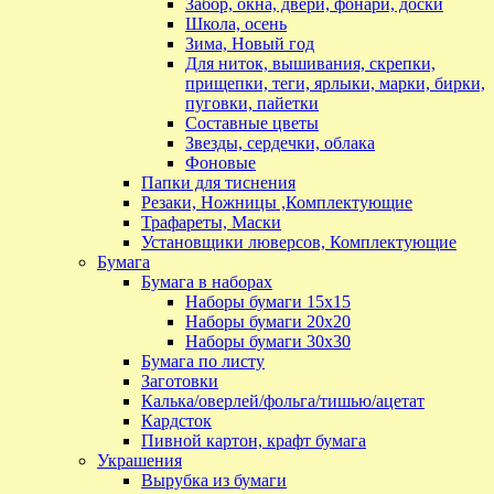
Забор, окна, двери, фонари, доски
Школа, осень
Зима, Новый год
Для ниток, вышивания, скрепки,
прищепки, теги, ярлыки, марки, бирки,
пуговки, пайетки
Составные цветы
Звезды, сердечки, облака
Фоновые
Папки для тиснения
Резаки, Ножницы ,Комплектующие
Трафареты, Маски
Установщики люверсов, Комплектующие
Бумага
Бумага в наборах
Наборы бумаги 15х15
Наборы бумаги 20х20
Наборы бумаги 30х30
Бумага по листу
Заготовки
Калька/оверлей/фольга/тишью/ацетат
Кардсток
Пивной картон, крафт бумага
Украшения
Вырубка из бумаги