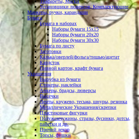
Трафареты, Маски
Установщики люверсов, Комплектующие
Маркеры, ручки, карандаши
Бумага
Бумага в наборах
Наборы бумаги 15х15
Наборы бумаги 20х20
Наборы бумаги 30х30
Бумага по листу
Заготовки
Калька/оверлей/фольга/тишью/ацетат
Кардсток
Пивной картон, крафт бумага
Украшения
Вырубка из бумаги
Стикеры, наклейки
Анкеры, брадсы, люверсы
Высечки
Ленты, кружево, тесьма, шнуры, резинка
Металлические Украшения/скрепки
Пластиковые фигурки
Полужемчужины, стразы, бусинки, дотсы,
пайетки и др.
Прочий декор
Топсы, фишки