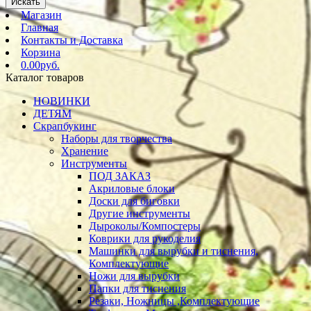
Искать
Магазин
Главная
Контакты и Доставка
Корзина
0.00руб.
Каталог товаров
НОВИНКИ
ДЕТЯМ
Скрапбукинг
Наборы для творчества
Хранение
Инструменты
ПОД ЗАКАЗ
Акриловые блоки
Доски для биговки
Другие инструменты
Дыроколы/Компостеры
Коврики для рукоделия
Машинки для вырубки и тиснения,
Комплектующие
Ножи для вырубки
Папки для тиснения
Резаки, Ножницы ,Комплектующие