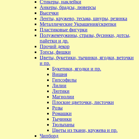
Стикеры, наклейки
Анкеры, брадсы, люверсы
Высечки
Ленты, кружево, тесьма, шнуры, резинка
Металлические Украшения/скрепки
Пластиковые фигурки
Полужемчужины, стразы, бусинки, дотсы,
пайетки и др.
Прочий декор
Топсы, фишки
Цветы, букетики, тычинки, ягодки, веточки
и пр.
Букетики, ягодки и пр.
Вишня
Гипсофилы
Лилии
Лютики
Магнолии
Плоские цветочки, листочки
Розы
Ромашки
Тычинки
Тюльпаны
Цветы из ткани, кружева и пр.
Чипборд