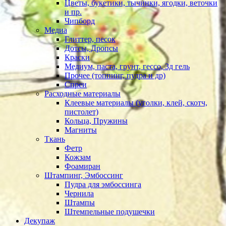
Цветы, букетики, тычинки, ягодки, веточки
и пр.
Чипборд
Медиа
Глиттер, песок
Дотсы, Дропсы
Краски
Медиум, паста, грунт, гессо, 3д гель
Прочее (топпинг, пудра и др)
Спреи
Расходные материалы
Клеевые материалы (уголки, клей, скотч,
пистолет)
Кольца, Пружины
Магниты
Ткань
Фетр
Кожзам
Фоамиран
Штампинг, Эмбоссинг
Пудра для эмбоссинга
Чернила
Штампы
Штемпельные подушечки
Декупаж