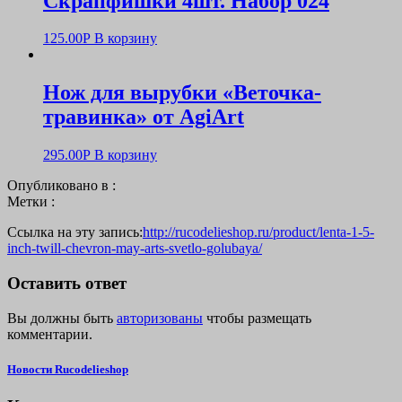
Скрапфишки 4шт. Набор 024
125.00
Р
В корзину
Нож для вырубки «Веточка-
травинка» от AgiArt
295.00
Р
В корзину
Опубликовано в :
Метки :
Ссылка на эту запись:
http://rucodelieshop.ru/product/lenta-1-5-
inch-twill-chevron-may-arts-svetlo-golubaya/
Оставить ответ
Вы должны быть
авторизованы
чтобы размещать
комментарии.
Новости Rucodelieshop