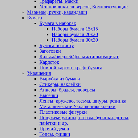
Трафареты, Маски
Установщики люверсов, Комплектующие
Маркеры, ручки, карандаши
Бумага
Бумага в наборах
Наборы бумаги 15х15
Наборы бумаги 20х20
Наборы бумаги 30х30
Бумага по листу
Заготовки
Калька/оверлей/фольга/тишью/ацетат
Кардсток
Пивной картон, крафт бумага
Украшения
Вырубка из бумаги
Стикеры, наклейки
Анкеры, брадсы, люверсы
Высечки
Ленты, кружево, тесьма, шнуры, резинка
Металлические Украшения/скрепки
Пластиковые фигурки
Полужемчужины, стразы, бусинки, дотсы,
пайетки и др.
Прочий декор
Топсы, фишки