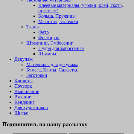
Клеевые материалы (уголки, клей, скотч,
пистолет)
Кольца, Пружины
Магниты, застежки
Ткань
Фетр
Фоамиран
Штампинг, Эмбоссинг
Пудра для эмбоссинга
Штампы
Декупаж
Материалы для декупажа
Бумага, Карты, Салфетки
Заготовки
Квилинг
Пэчворк
Вышивание
Вязание
Кэндлинг
Для художников
Шитье
Подпишитесь на нашу рассылку