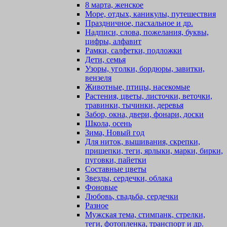
8 марта, женское
Море, отдых, каникулы, путешествия
Праздничное, пасхальное и др.
Надписи, слова, пожелания, буквы,
цифры, алфавит
Рамки, салфетки, подложки
Дети, семья
Узоры, уголки, бордюры, завитки,
вензеля
Животные, птицы, насекомые
Растения, цветы, листочки, веточки,
травинки, тычинки, деревья
Забор, окна, двери, фонари, доски
Школа, осень
Зима, Новый год
Для ниток, вышивания, скрепки,
прищепки, теги, ярлыки, марки, бирки,
пуговки, пайетки
Составные цветы
Звезды, сердечки, облака
Фоновые
Любовь, свадьба, сердечки
Разное
Мужская тема, стимпанк, стрелки,
теги, фотопленка, транспорт и др.