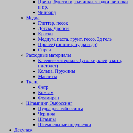
Цветы, букетики, тычинки, ягодки, веточки
и пр.
Чипборд
Медиа
Глиттер, песок
Дотсы, Дропсы
Краски
Медиум, паста, грунт, гессо, 3д гель
Прочее (топпинг, пудра и др)
Спреи
Расходные материалы
Клеевые материалы (уголки, клей, скотч,
пистолет)
Кольца, Пружины
Магниты
Ткань
Фетр
Кожзам
Фоамиран
Штампинг, Эмбоссинг
Пудра для эмбоссинга
Чернила
Штампы
Штемпельные подушечки
Декупаж