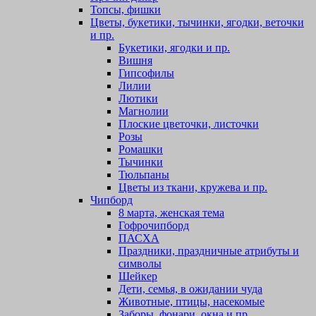
Топсы, фишки
Цветы, букетики, тычинки, ягодки, веточки
и пр.
Букетики, ягодки и пр.
Вишня
Гипсофилы
Лилии
Лютики
Магнолии
Плоские цветочки, листочки
Розы
Ромашки
Тычинки
Тюльпаны
Цветы из ткани, кружева и пр.
Чипборд
8 марта, женская тема
Гофрочипборд
ПАСХА
Праздники, праздничные атрибуты и
символы
Шейкер
Дети, семья, в ожидании чуда
Животные, птицы, насекомые
Заборы, фонари, окна и пр