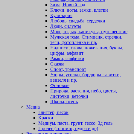
Зима, Новый год
Ключи, ноты, замки, клетки
Кулинария
Любовь, свадьба, сердечки
Люди, силуэты
Море, отдых, каникулы, путешествие
Мужская тема, Стимпанк, стрелки,
теги, фотопленка и пр.
Надписи, слова, пожелания, буквы,
цифры, алфавит
Рамки, салфетки
Сказка
Спорт, транспорт
Узоры, уголки, бордюры, завитки,
вензеля и пр.
Фоновые
Природа, растения, небо, цветы,
листочки, веточки
Школа, осень
Медиа
Глиттер, песок
Краски
Медиум, паста, грунт, гессо, 3д гель
Прочее (топпинг, пудра и др)
Расходные материалы