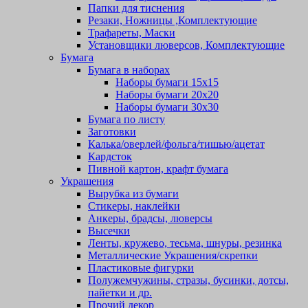
Папки для тиснения
Резаки, Ножницы ,Комплектующие
Трафареты, Маски
Установщики люверсов, Комплектующие
Бумага
Бумага в наборах
Наборы бумаги 15х15
Наборы бумаги 20х20
Наборы бумаги 30х30
Бумага по листу
Заготовки
Калька/оверлей/фольга/тишью/ацетат
Кардсток
Пивной картон, крафт бумага
Украшения
Вырубка из бумаги
Стикеры, наклейки
Анкеры, брадсы, люверсы
Высечки
Ленты, кружево, тесьма, шнуры, резинка
Металлические Украшения/скрепки
Пластиковые фигурки
Полужемчужины, стразы, бусинки, дотсы,
пайетки и др.
Прочий декор