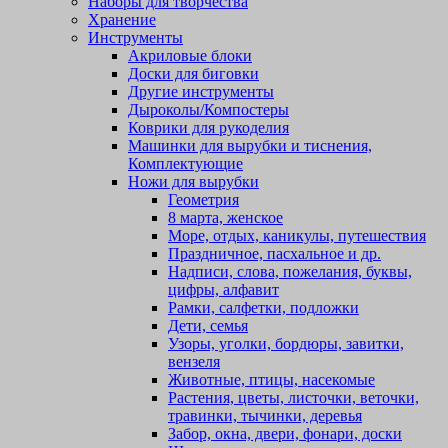
Наборы для творчества
Хранение
Инструменты
Акриловые блоки
Доски для биговки
Другие инструменты
Дыроколы/Компостеры
Коврики для рукоделия
Машинки для вырубки и тиснения,
Комплектующие
Ножи для вырубки
Геометрия
8 марта, женское
Море, отдых, каникулы, путешествия
Праздничное, пасхальное и др.
Надписи, слова, пожелания, буквы,
цифры, алфавит
Рамки, салфетки, подложки
Дети, семья
Узоры, уголки, бордюры, завитки,
вензеля
Животные, птицы, насекомые
Растения, цветы, листочки, веточки,
травинки, тычинки, деревья
Забор, окна, двери, фонари, доски