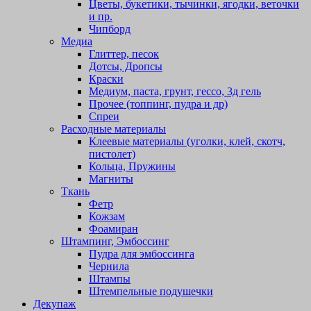
Цветы, букетики, тычинки, ягодки, веточки
и пр.
Чипборд
Медиа
Глиттер, песок
Дотсы, Дропсы
Краски
Медиум, паста, грунт, гессо, 3д гель
Прочее (топпинг, пудра и др)
Спреи
Расходные материалы
Клеевые материалы (уголки, клей, скотч,
пистолет)
Кольца, Пружины
Магниты
Ткань
Фетр
Кожзам
Фоамиран
Штампинг, Эмбоссинг
Пудра для эмбоссинга
Чернила
Штампы
Штемпельные подушечки
Декупаж