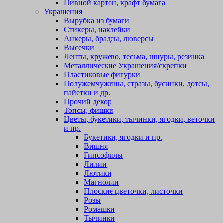
Пивной картон, крафт бумага
Украшения
Вырубка из бумаги
Стикеры, наклейки
Анкеры, брадсы, люверсы
Высечки
Ленты, кружево, тесьма, шнуры, резинка
Металлические Украшения/скрепки
Пластиковые фигурки
Полужемчужины, стразы, бусинки, дотсы,
пайетки и др.
Прочий декор
Топсы, фишки
Цветы, букетики, тычинки, ягодки, веточки
и пр.
Букетики, ягодки и пр.
Вишня
Гипсофилы
Лилии
Лютики
Магнолии
Плоские цветочки, листочки
Розы
Ромашки
Тычинки