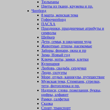
Тюльпаны
Цветы из ткани, кружева и пр.
Чипборд
8 марта, женская тема
Гофрочипборд
ПАСХА
Праздники, праздничные атрибуты и
символы
Шейкер
Дети, семья, в ожидании чуда
Животные, птицы, насекомые
Заборы, фонари, окна и пр
Зима, Новый год
Ключи, ноты, замки, клетки
Кулинария
Любовь, свадьба, сердечки
Люди, силуэты
Море, отдых, каникулы, путешествие
Мужская тема, Стимпанк, стрелки,
теги, фотопленка и пр.
Надписи, слова, пожелания, буквы,
цифры, алфавит
Рамки, салфетки
Сказка
Спорт, транспорт