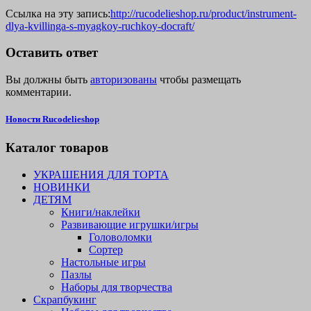
Ссылка на эту запись:
http://rucodelieshop.ru/product/instrument-
dlya-kvillinga-s-myagkoy-ruchkoy-docraft/
Оставить ответ
Вы должны быть
авторизованы
чтобы размещать
комментарии.
Новости Rucodelieshop
Каталог товаров
УКРАШЕНИЯ ДЛЯ ТОРТА
НОВИНКИ
ДЕТЯМ
Книги/наклейки
Развивающие игрушки/игры
Головоломки
Сортер
Настольные игры
Пазлы
Наборы для творчества
Скрапбукинг