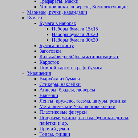
Трафареты, Маски
Установщики люверсов, Комплектующие
Маркеры, ручки, карандаши
Бумага
Бумага в наборах
Наборы бумаги 15х15
Наборы бумаги 20х20
Наборы бумаги 30х30
Бумага по листу
Заготовки
Калька/оверлей/фольга/тишью/ацетат
Кардсток
Пивной картон, крафт бумага
Украшения
Вырубка из бумаги
Стикеры, наклейки
Анкеры, брадсы, люверсы
Высечки
Ленты, кружево, тесьма, шнуры, резинка
Металлические Украшения/скрепки
Пластиковые фигурки
Полужемчужины, стразы, бусинки, дотсы,
пайетки и др.
Прочий декор
Топсы, фишки