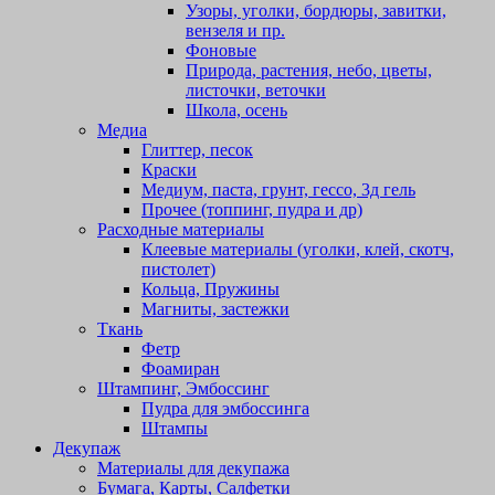
Узоры, уголки, бордюры, завитки,
вензеля и пр.
Фоновые
Природа, растения, небо, цветы,
листочки, веточки
Школа, осень
Медиа
Глиттер, песок
Краски
Медиум, паста, грунт, гессо, 3д гель
Прочее (топпинг, пудра и др)
Расходные материалы
Клеевые материалы (уголки, клей, скотч,
пистолет)
Кольца, Пружины
Магниты, застежки
Ткань
Фетр
Фоамиран
Штампинг, Эмбоссинг
Пудра для эмбоссинга
Штампы
Декупаж
Материалы для декупажа
Бумага, Карты, Салфетки