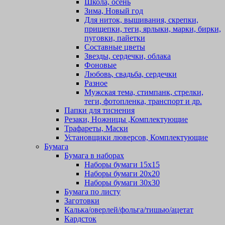
Школа, осень
Зима, Новый год
Для ниток, вышивания, скрепки,
прищепки, теги, ярлыки, марки, бирки,
пуговки, пайетки
Составные цветы
Звезды, сердечки, облака
Фоновые
Любовь, свадьба, сердечки
Разное
Мужская тема, стимпанк, стрелки,
теги, фотопленка, транспорт и др.
Папки для тиснения
Резаки, Ножницы ,Комплектующие
Трафареты, Маски
Установщики люверсов, Комплектующие
Бумага
Бумага в наборах
Наборы бумаги 15х15
Наборы бумаги 20х20
Наборы бумаги 30х30
Бумага по листу
Заготовки
Калька/оверлей/фольга/тишью/ацетат
Кардсток