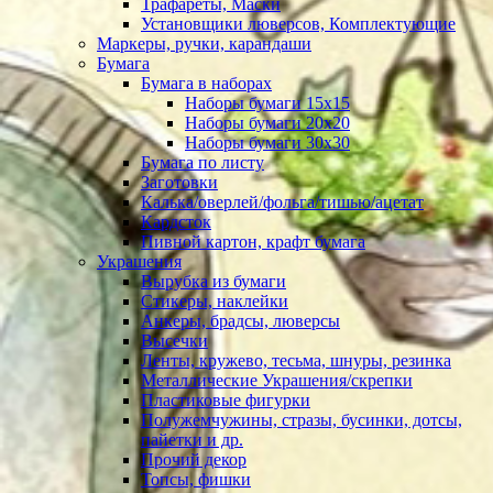
Трафареты, Маски
Установщики люверсов, Комплектующие
Маркеры, ручки, карандаши
Бумага
Бумага в наборах
Наборы бумаги 15х15
Наборы бумаги 20х20
Наборы бумаги 30х30
Бумага по листу
Заготовки
Калька/оверлей/фольга/тишью/ацетат
Кардсток
Пивной картон, крафт бумага
Украшения
Вырубка из бумаги
Стикеры, наклейки
Анкеры, брадсы, люверсы
Высечки
Ленты, кружево, тесьма, шнуры, резинка
Металлические Украшения/скрепки
Пластиковые фигурки
Полужемчужины, стразы, бусинки, дотсы,
пайетки и др.
Прочий декор
Топсы, фишки