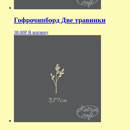
Гофрочипборд Две травинки
38.00
Р
В корзину