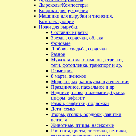
Дыроколы/Компостеры
Коврики для рукоделия
Машинки для вырубки и тиснения,
Комплектующие
Ножи для вырубки
Составные цветы
Звезды, сердечки, облака
Фоновые
Любовь, свадьба, сердечки
Разное
Мужская тема, стимпанк, стрелки,
теги, фотопленка, транспорт и др.
Геометрия
8 марта, женское
Море, отдых, каникулы, путешествия
Праздничное, пасхальное и др.
Надписи, слова, пожелания, буквы,
цифры, алфавит
Рамки, салфетки, подложки
Дети, семья
Узоры, уголки, бордюры, завитки,
вензеля
Животные, птицы, насекомые
Растения, цветы, листочки, веточки,