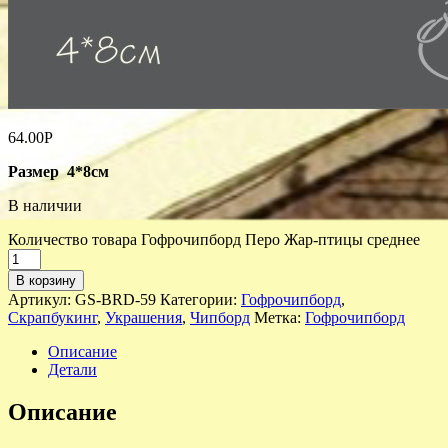
64.00
Р
Размер 4*8см
В наличии
Количество товара Гофрочипборд Перо Жар-птицы среднее
В корзину
Артикул:
GS-BRD-59
Категории:
Гофрочипборд
,
Скрапбукинг
,
Украшения
,
Чипборд
Метка:
Гофрочипборд
Описание
Детали
Описание