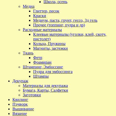
Школа, осень
Медиа
Глиттер, песок
Краски
Медиум, паста, грунт, гессо, 3д гель
Прочее (топпинг, пудра и др)
Расходные материалы
Клеевые материалы (уголки, клей, скотч,
пистолет)
Кольца, Пружины
Магниты, застежки
Ткань
Фетр
Фоамиран
Штампинг, Эмбоссинг
Пудра для эмбоссинга
Штампы
Декупаж
Материалы для декупажа
Бумага, Карты, Салфетки
Заготовки
Квилинг
Пэчворк
Вышивание
Вязание