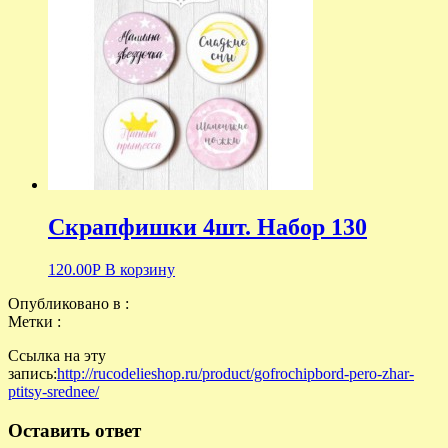
Скрапфишки 4шт. Набор 130
120.00
Р
В корзину
Опубликовано в :
Метки :
Ссылка на эту
запись:
http://rucodelieshop.ru/product/gofrochipbord-pero-zhar-
ptitsy-srednee/
Оставить ответ