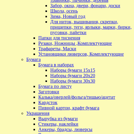
травинки, тычинки, деревья
Забор, окна, двери, фонари, доски
Школа, осень
Зима, Новый год
Для ниток, вышивания, скрепки,
прищепки, теги, ярлыки, марки, бирки,
пуговки, пайетки
Папки для тиснения
Резаки, Ножницы ,Комплектующие
Трафареты, Маски
Установщики люверсов, Комплектующие
Бумага
Бумага в наборах
Наборы бумаги 15х15
Наборы бумаги 20х20
Наборы бумаги 30х30
Бумага по листу
Заготовки
Калька/оверлей/фольга/тишью/ацетат
Кардсток
Пивной картон, крафт бумага
Украшения
Вырубка из бумаги
Стикеры, наклейки
Анкеры, брадсы, люверсы