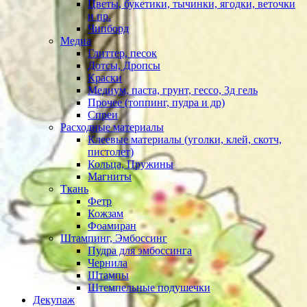
Цветы, букетики, тычинки, ягодки, веточки
и пр.
Чипборд
Медиа
Глиттер, песок
Дотсы, Дропсы
Краски
Медиум, паста, грунт, гессо, 3д гель
Прочее (топпинг, пудра и др)
Спреи
Расходные материалы
Клеевые материалы (уголки, клей, скотч,
пистолет)
Кольца, Пружины
Магниты
Ткань
Фетр
Кожзам
Фоамиран
Штампинг, Эмбоссинг
Пудра для эмбоссинга
Чернила
Штампы
Штемпельные подушечки
Декупаж