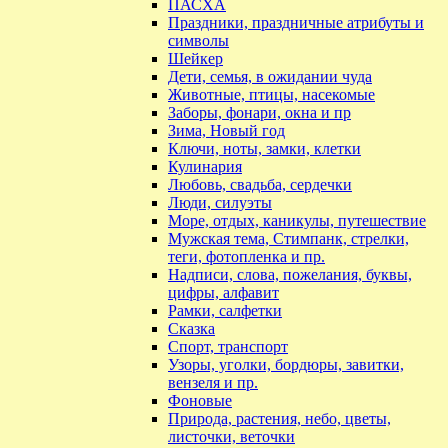
ПАСХА
Праздники, праздничные атрибуты и
символы
Шейкер
Дети, семья, в ожидании чуда
Животные, птицы, насекомые
Заборы, фонари, окна и пр
Зима, Новый год
Ключи, ноты, замки, клетки
Кулинария
Любовь, свадьба, сердечки
Люди, силуэты
Море, отдых, каникулы, путешествие
Мужская тема, Стимпанк, стрелки,
теги, фотопленка и пр.
Надписи, слова, пожелания, буквы,
цифры, алфавит
Рамки, салфетки
Сказка
Спорт, транспорт
Узоры, уголки, бордюры, завитки,
вензеля и пр.
Фоновые
Природа, растения, небо, цветы,
листочки, веточки