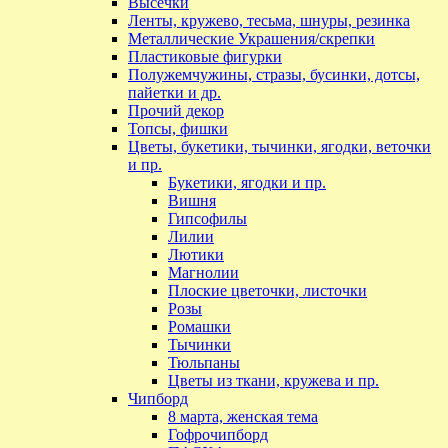
Высечки
Ленты, кружево, тесьма, шнуры, резинка
Металлические Украшения/скрепки
Пластиковые фигурки
Полужемчужины, стразы, бусинки, дотсы,
пайетки и др.
Прочий декор
Топсы, фишки
Цветы, букетики, тычинки, ягодки, веточки
и пр.
Букетики, ягодки и пр.
Вишня
Гипсофилы
Лилии
Лютики
Магнолии
Плоские цветочки, листочки
Розы
Ромашки
Тычинки
Тюльпаны
Цветы из ткани, кружева и пр.
Чипборд
8 марта, женская тема
Гофрочипборд