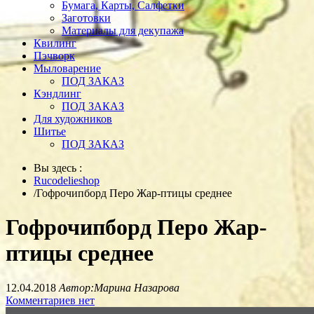
Бумага, Карты, Салфетки
Заготовки
Материалы для декупажа
Квилинг
Пэчворк
Мыловарение
ПОД ЗАКАЗ
Кэндлинг
ПОД ЗАКАЗ
Для художников
Шитье
ПОД ЗАКАЗ
Вы здесь :
Rucodelieshop
/
Гофрочипборд Перо Жар-птицы среднее
Гофрочипборд Перо Жар-
птицы среднее
12.04.2018
Автор:Марина Назарова
Комментариев нет