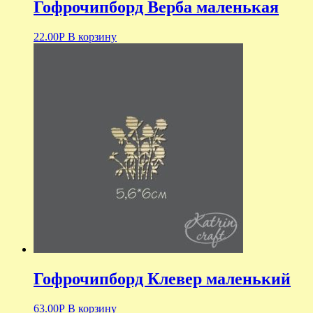
Гофрочипборд Верба маленькая
22.00
Р
В корзину
Гофрочипборд Клевер маленький
63.00
Р
В корзину