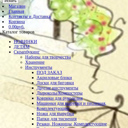
Искать
Магазин
Главная
Контакты и Доставка
Корзина
0.00руб.
Каталог товаров
НОВИНКИ
ДЕТЯМ
Скрапбукинг
Наборы для творчества
Хранение
Инструменты
ПОД ЗАКАЗ
Акриловые блоки
Доски для биговки
Другие инструменты
Дыроколы/Компостеры
Коврики для рукоделия
Машинки для вырубки и тиснения,
Комплектующие
Ножи для вырубки
Папки для тиснения
Резаки, Ножницы ,Комплектующие