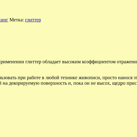
кинг
Метка:
глиттер
применении глиттер обладает высоким коэффициентом отражени
зовать при работе в любой технике живописи, просто нанося эт
й на декорируемую поверхность и, пока он не высох, щедро при