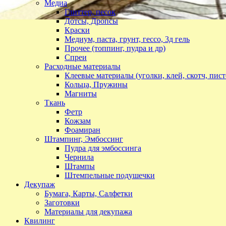
Медиа
Глиттер, песок
Дотсы, Дропсы
Краски
Медиум, паста, грунт, гессо, 3д гель
Прочее (топпинг, пудра и др)
Спреи
Расходные материалы
Клеевые материалы (уголки, клей, скотч, пист
Кольца, Пружины
Магниты
Ткань
Фетр
Кожзам
Фоамиран
Штампинг, Эмбоссинг
Пудра для эмбоссинга
Чернила
Штампы
Штемпельные подушечки
Декупаж
Бумага, Карты, Салфетки
Заготовки
Материалы для декупажа
Квилинг