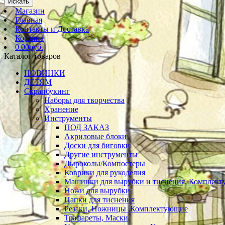
Искать
Магазин
Главная
Контакты и Доставка
Корзина
0.00руб.
Каталог товаров
НОВИНКИ
ДЕТЯМ
Скрапбукинг
Наборы для творчества
Хранение
Инструменты
ПОД ЗАКАЗ
Акриловые блоки
Доски для биговки
Другие инструменты
Дыроколы/Компостеры
Коврики для рукоделия
Машинки для вырубки и тиснения, Комплек
Ножи для вырубки
Папки для тиснения
Резаки, Ножницы ,Комплектующие
Трафареты, Маски