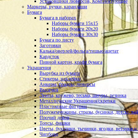
Установщики люверсов, Комплектующие
Маркеры, ручки, карандаши
Бумага
Бумага в наборах
Наборы бумаги 15х15
Наборы бумаги 20х20
Наборы бумаги 30х30
Бумага по листу
Заготовки
Калька/оверлей/фольга/тишью/ацетат
Кардсток
Пивной картон, крафт бумага
Украшения
Вырубка из бумаги
Стикеры, наклейки
Анкеры, брадсы, люверсы
Высечки
Ленты, кружево, тесьма, шнуры, резинка
Металлические Украшения/скрепки
Пластиковые фигурки
Полужемчужины, стразы, бусинки, дотсы, пай
Прочий декор
Топсы, фишки
Цветы, букетики, тычинки, ягодки, веточки и 
Чипборд