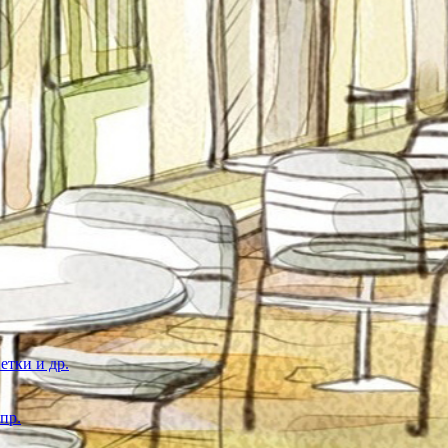
етки и др.
пр.