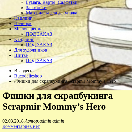
Бумага, Карты, Салфетки
Заготовки
Материалы для декупажа
Квилинг
Пэчворк
Мыловарение
ПОД ЗАКАЗ
Кэндлинг
ПОД ЗАКАЗ
Для художников
Шитье
ПОД ЗАКАЗ
Вы здесь :
Rucodelieshop
/
Фишки для скрапбукинга Scrapmir Mommy’s Hero
Фишки для скрапбукинга
Scrapmir Mommy’s Hero
02.03.2018
Автор:admin admin
Комментариев нет