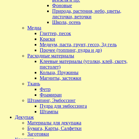
Фоновые
Природа, растения, небо, цветы,
листочки, веточки
Школа, осень
Медиа
Глиттер, песок
Краски
Медиум, паста, грунт, гессо, 3д гель
Прочее (топпинг, пудра и др)
Расходные материалы
Клеевые материалы (уголки, клей, скотч,
пистолет)
Кольца, Пружины
Магниты, застежки
Ткань
Фетр
Фоамиран
Штампинг, Эмбоссинг
Пудра для эмбоссинга
Штампы
Декупаж
Материалы для декупажа
Бумага, Карты, Салфетки
Заготовки