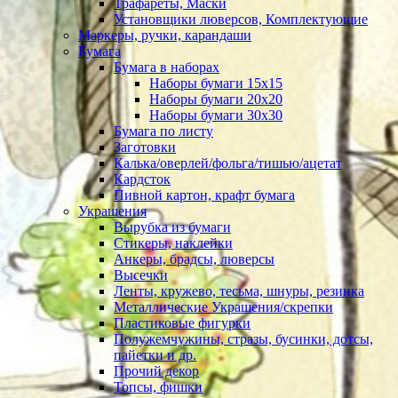
Трафареты, Маски
Установщики люверсов, Комплектующие
Маркеры, ручки, карандаши
Бумага
Бумага в наборах
Наборы бумаги 15х15
Наборы бумаги 20х20
Наборы бумаги 30х30
Бумага по листу
Заготовки
Калька/оверлей/фольга/тишью/ацетат
Кардсток
Пивной картон, крафт бумага
Украшения
Вырубка из бумаги
Стикеры, наклейки
Анкеры, брадсы, люверсы
Высечки
Ленты, кружево, тесьма, шнуры, резинка
Металлические Украшения/скрепки
Пластиковые фигурки
Полужемчужины, стразы, бусинки, дотсы,
пайетки и др.
Прочий декор
Топсы, фишки