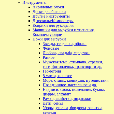
Инструменты
Акриловые блоки
Доски для биговки
Другие инструменты
Дыроколы/Компостеры
Коврики для рукоделия
Машинки для вырубки и тиснения,
Комплектующие
Ножи для вырубки
Звезды, сердечки, облака
Фоновые
Любовь, свадьба, сердечки
Разное
Мужская тема, стимпанк, стрелки,
теги, фотопленка, транспорт и др.
Геометрия
8 марта, женское
Море, отдых, каникулы, путешествия
Праздничное, пасхальное и др.
Надписи, слова, пожелания, буквы,
цифры, алфавит
Рамки, салфетки, подложки
Дети, семья
Узоры, уголки, бордюры, завитки,
вензеля