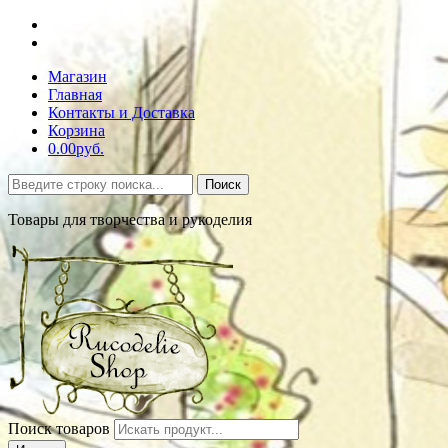
Магазин
Главная
Контакты и Доставка
Корзина
0.00руб.
Поиск
Товары для творчества и рукоделия
Поиск товаров