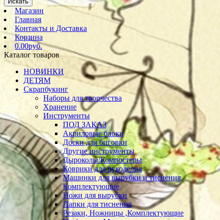
Искать
Магазин
Главная
Контакты и Доставка
Корзина
0.00руб.
Каталог товаров
НОВИНКИ
ДЕТЯМ
Скрапбукинг
Наборы для творчества
Хранение
Инструменты
ПОД ЗАКАЗ
Акриловые блоки
Доски для биговки
Другие инструменты
Дыроколы/Компостеры
Коврики для рукоделия
Машинки для вырубки и тиснения,
Комплектующие
Ножи для вырубки
Папки для тиснения
Резаки, Ножницы ,Комплектующие