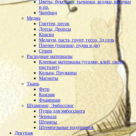
Цветы, букетики, тычинки, ягодки, веточки
и пр.
Чипборд
Медиа
Глиттер, песок
Дотсы, Дропсы
Краски
Медиум, паста, грунт, гессо, 3д гель
Прочее (топпинг, пудра и др)
Спреи
Расходные материалы
Клеевые материалы (уголки, клей, скотч,
пистолет)
Кольца, Пружины
Магниты
Ткань
Фетр
Кожзам
Фоамиран
Штампинг, Эмбоссинг
Пудра для эмбоссинга
Чернила
Штампы
Штемпельные подушечки
Декупаж