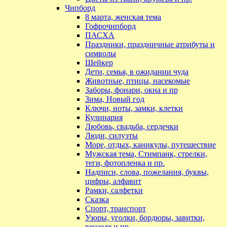
Чипборд
8 марта, женская тема
Гофрочипборд
ПАСХА
Праздники, праздничные атрибуты и
символы
Шейкер
Дети, семья, в ожидании чуда
Животные, птицы, насекомые
Заборы, фонари, окна и пр
Зима, Новый год
Ключи, ноты, замки, клетки
Кулинария
Любовь, свадьба, сердечки
Люди, силуэты
Море, отдых, каникулы, путешествие
Мужская тема, Стимпанк, стрелки,
теги, фотопленка и пр.
Надписи, слова, пожелания, буквы,
цифры, алфавит
Рамки, салфетки
Сказка
Спорт, транспорт
Узоры, уголки, бордюры, завитки,
вензеля и пр.