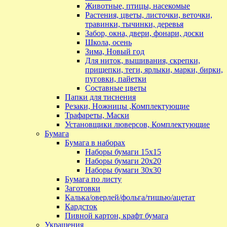
Животные, птицы, насекомые
Растения, цветы, листочки, веточки,
травинки, тычинки, деревья
Забор, окна, двери, фонари, доски
Школа, осень
Зима, Новый год
Для ниток, вышивания, скрепки,
прищепки, теги, ярлыки, марки, бирки,
пуговки, пайетки
Составные цветы
Папки для тиснения
Резаки, Ножницы ,Комплектующие
Трафареты, Маски
Установщики люверсов, Комплектующие
Бумага
Бумага в наборах
Наборы бумаги 15х15
Наборы бумаги 20х20
Наборы бумаги 30х30
Бумага по листу
Заготовки
Калька/оверлей/фольга/тишью/ацетат
Кардсток
Пивной картон, крафт бумага
Украшения