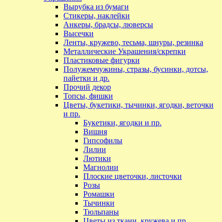
Вырубка из бумаги
Стикеры, наклейки
Анкеры, брадсы, люверсы
Высечки
Ленты, кружево, тесьма, шнуры, резинка
Металлические Украшения/скрепки
Пластиковые фигурки
Полужемчужины, стразы, бусинки, дотсы,
пайетки и др.
Прочий декор
Топсы, фишки
Цветы, букетики, тычинки, ягодки, веточки
и пр.
Букетики, ягодки и пр.
Вишня
Гипсофилы
Лилии
Лютики
Магнолии
Плоские цветочки, листочки
Розы
Ромашки
Тычинки
Тюльпаны
Цветы из ткани, кружева и пр.