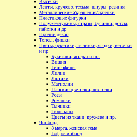
Высечки
Ленты, кружево, тесьма, шнуры, резинка
Металлические Украшения/скрепки
Пластиковые фигурки
Полужемчужины, стразы, бусинки, дотсы,
пайетки и др.
Прочий декор
Топсы, фишки
Цветы, букетики, тычинки, ягодки, веточки
и пр.
Букетики, ягодки и пр.
Вишня
Гипсофилы
Лилии
Лютики
Магнолии
Плоские цветочки, листочки
Розы
Ромашки
Тычинки
Тюльпаны
Цветы из ткани, кружева и пр.
Чипборд
8 марта, женская тема
Гофрочипборд