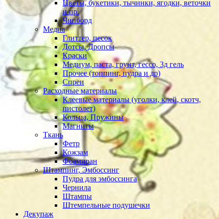
Цветы, букетики, тычинки, ягодки, веточки
и пр.
Чипборд
Медиа
Глиттер, песок
Дотсы, Дропсы
Краски
Медиум, паста, грунт, гессо, 3д гель
Прочее (топпинг, пудра и др)
Спреи
Расходные материалы
Клеевые материалы (уголки, клей, скотч,
пистолет)
Кольца, Пружины
Магниты
Ткань
Фетр
Кожзам
Фоамиран
Штампинг, Эмбоссинг
Пудра для эмбоссинга
Чернила
Штампы
Штемпельные подушечки
Декупаж