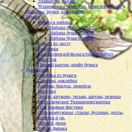
Трафареты, Маски
Установщики люверсов, Комплектующие
Маркеры, ручки, карандаши
Бумага
Бумага в наборах
Наборы бумаги 15х15
Наборы бумаги 20х20
Наборы бумаги 30х30
Бумага по листу
Заготовки
Калька/оверлей/фольга/тишью/ацетат
Кардсток
Пивной картон, крафт бумага
Украшения
Вырубка из бумаги
Стикеры, наклейки
Анкеры, брадсы, люверсы
Высечки
Ленты, кружево, тесьма, шнуры, резинка
Металлические Украшения/скрепки
Пластиковые фигурки
Полужемчужины, стразы, бусинки, дотсы,
пайетки и др.
Прочий декор
Топсы, фишки