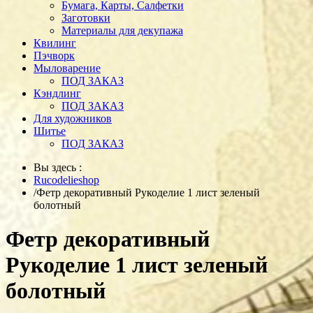
Бумага, Карты, Салфетки
Заготовки
Материалы для декупажа
Квилинг
Пэчворк
Мыловарение
ПОД ЗАКАЗ
Кэндлинг
ПОД ЗАКАЗ
Для художников
Шитье
ПОД ЗАКАЗ
Вы здесь :
Rucodelieshop
/
Фетр декоративный Рукоделие 1 лист зеленый
болотный
Фетр декоративный
Рукоделие 1 лист зеленый
болотный