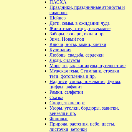
ПАСХА
Праздники, праздничные атрибуты и
символы
Шейкер
Дети, семья, в ожидании чуда
Животные, птицы, насекомые
Заборы, фонари, окна и пр
Зима, Новый год
Ключи, ноты, замки, клетки
Кулинария
Любовь, свадьба, сердечки
Люди, силуэты
Море, отдых, каникулы, путешествие
Мужская тема, Стимпанк, стрелки,
теги, фотопленка и пр.
Надписи, слова, пожелания, буквы,
цифры, алфавит
Рамки, салфетки
Сказка
Спорт, транспорт
Узоры, уголки, бордюры, завитки,
вензеля и пр.
Фоновые
Природа, растения, небо, цветы,
листочки, веточки