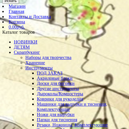
Искать
Магазин
Главная
Контакты и Доставка
Корзина
0.00руб.
Каталог товаров
НОВИНКИ
ДЕТЯМ
Скрапбукинг
Наборы для творчества
Хранение
Инструменты
ПОД ЗАКАЗ
Акриловые блоки
Доски для биговки
Другие инструменты
Дыроколы/Компостеры
Коврики для рукоделия
Машинки для вырубки и тиснения,
Комплектующие
Ножи для вырубки
Папки для тиснения
Резаки, Ножницы ,Комплектующие