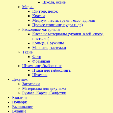
Школа, осень
Медиа
Глиттер, песок
Краски
Медиум, паста, грунт, гессо, 3д гель
Прочее (топпинг, пудра и др)
Расходные материалы
Клеевые материалы (уголки, клей, скотч,
пистолет)
Кольца, Пружины
Магниты, застежки
Ткань
Фетр
Фоамиран
Штампинг, Эмбоссинг
Пудра для эмбоссинга
Штампы
Декупаж
Заготовки
Материалы для декупажа
Бумага, Карты, Салфетки
Квилинг
Пэчворк
Вышивание
Вязание