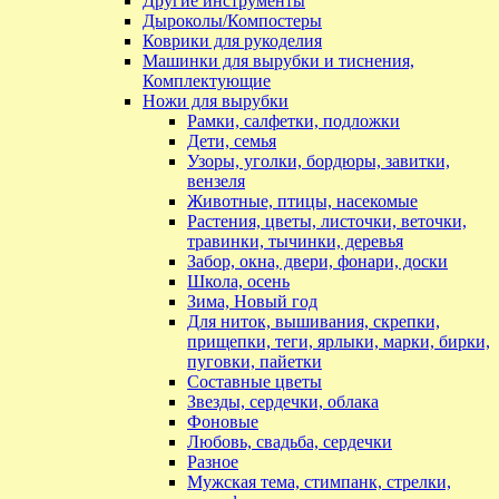
Другие инструменты
Дыроколы/Компостеры
Коврики для рукоделия
Машинки для вырубки и тиснения,
Комплектующие
Ножи для вырубки
Рамки, салфетки, подложки
Дети, семья
Узоры, уголки, бордюры, завитки,
вензеля
Животные, птицы, насекомые
Растения, цветы, листочки, веточки,
травинки, тычинки, деревья
Забор, окна, двери, фонари, доски
Школа, осень
Зима, Новый год
Для ниток, вышивания, скрепки,
прищепки, теги, ярлыки, марки, бирки,
пуговки, пайетки
Составные цветы
Звезды, сердечки, облака
Фоновые
Любовь, свадьба, сердечки
Разное
Мужская тема, стимпанк, стрелки,