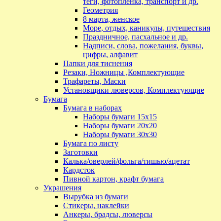
теги, фотопленка, транспорт и др.
Геометрия
8 марта, женское
Море, отдых, каникулы, путешествия
Праздничное, пасхальное и др.
Надписи, слова, пожелания, буквы,
цифры, алфавит
Папки для тиснения
Резаки, Ножницы ,Комплектующие
Трафареты, Маски
Установщики люверсов, Комплектующие
Бумага
Бумага в наборах
Наборы бумаги 15х15
Наборы бумаги 20х20
Наборы бумаги 30х30
Бумага по листу
Заготовки
Калька/оверлей/фольга/тишью/ацетат
Кардсток
Пивной картон, крафт бумага
Украшения
Вырубка из бумаги
Стикеры, наклейки
Анкеры, брадсы, люверсы