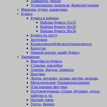
Трафареты, Маски
Установщики люверсов, Комплектующие
Маркеры, ручки, карандаши
Бумага
Бумага в наборах
Наборы бумаги 15х15
Наборы бумаги 20х20
Наборы бумаги 30х30
Бумага по листу
Заготовки
Калька/оверлей/фольга/тишью/ацетат
Кардсток
Пивной картон, крафт бумага
Украшения
Вырубка из бумаги
Стикеры, наклейки
Анкеры, брадсы, люверсы
Высечки
Ленты, кружево, тесьма, шнуры, резинка
Металлические Украшения/скрепки
Пластиковые фигурки
Полужемчужины, стразы, бусинки, дотсы,
пайетки и др.
Прочий декор
Топсы, фишки