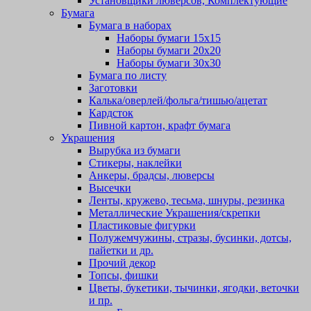
Установщики люверсов, Комплектующие
Бумага
Бумага в наборах
Наборы бумаги 15х15
Наборы бумаги 20х20
Наборы бумаги 30х30
Бумага по листу
Заготовки
Калька/оверлей/фольга/тишью/ацетат
Кардсток
Пивной картон, крафт бумага
Украшения
Вырубка из бумаги
Стикеры, наклейки
Анкеры, брадсы, люверсы
Высечки
Ленты, кружево, тесьма, шнуры, резинка
Металлические Украшения/скрепки
Пластиковые фигурки
Полужемчужины, стразы, бусинки, дотсы,
пайетки и др.
Прочий декор
Топсы, фишки
Цветы, букетики, тычинки, ягодки, веточки
и пр.