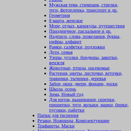
Мужская тема, стимпанк, стрелки,
теги, фотопленка, транспорт и др.
Геометрия
8 марта, женское
Море, отдых, каникулы, путешествия
Праздничное, пасхальное и др.
Надписи, слова, пожелания, буквы,
цифры, алфавит
Рамки, салфетки, подложки
Дети, семья
Узоры, уголки, бордюры, завитки,
вензеля
Животные, птицы, насекомые
Растения, цветы, листочки, веточки,
травинки, тычинки, деревья
Забор, окна, двери, фонари, доски
Школа, осень
Зима, Новый год
Для ниток, вышивания, скрепки,
прищепки, теги, ярлыки, марки, бирки,
пуговки, пайетки
Папки для тиснения
Резаки, Ножницы ,Комплектующие
Трафареты, Маски