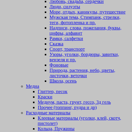
Любовь, свадьба, сердечки
Люди, силуэты
Море, отдых, каникулы, путешествие
Мужская тема, Стимпанк, стрелки,
теги, фотопленка и пр.
Надписи, слова, пожелания, буквы,
цифры, алфавит
Рамки, салфетки
Сказка
Спорт, транспорт
Узоры, уголки, бордюры, завитки,
вензеля и пр.
Фоновые
Природа, растения, небо, цветы,
листочки, веточки
Школа, осень
Медиа
Глиттер, песок
Краски
Медиум, паста, грунт, гессо, 3д гель
Прочее (топпинг, пудра и др)
Расходные материалы
Клеевые материалы (уголки, клей, скотч,
пистолет)
Кольца, Пружины