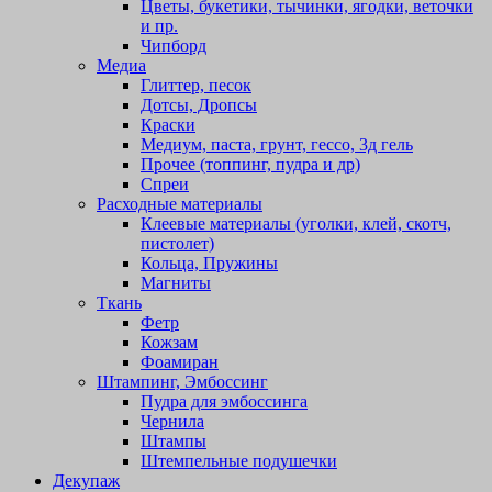
Цветы, букетики, тычинки, ягодки, веточки
и пр.
Чипборд
Медиа
Глиттер, песок
Дотсы, Дропсы
Краски
Медиум, паста, грунт, гессо, 3д гель
Прочее (топпинг, пудра и др)
Спреи
Расходные материалы
Клеевые материалы (уголки, клей, скотч,
пистолет)
Кольца, Пружины
Магниты
Ткань
Фетр
Кожзам
Фоамиран
Штампинг, Эмбоссинг
Пудра для эмбоссинга
Чернила
Штампы
Штемпельные подушечки
Декупаж