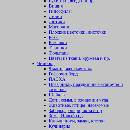
Букетики, ягодки и пр.
Вишня
Гипсофилы
Лилии
Лютики
Магнолии
Плоские цветочки, листочки
Розы
Ромашки
Тычинки
Тюльпаны
Цветы из ткани, кружева и пр.
Чипборд
8 марта, женская тема
Гофрочипборд
ПАСХА
Праздники, праздничные атрибуты и
символы
Шейкер
Дети, семья, в ожидании чуда
Животные, птицы, насекомые
Заборы, фонари, окна и пр
Зима, Новый год
Ключи, ноты, замки, клетки
Кулинария