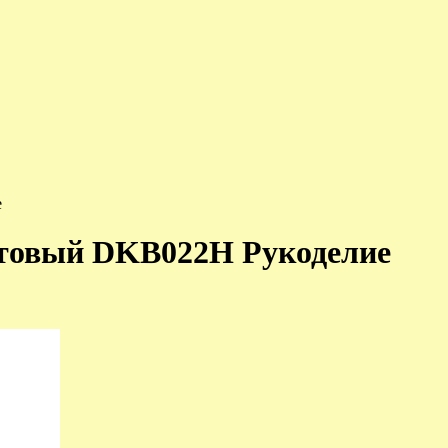
е
етовый DKB022H Рукоделие