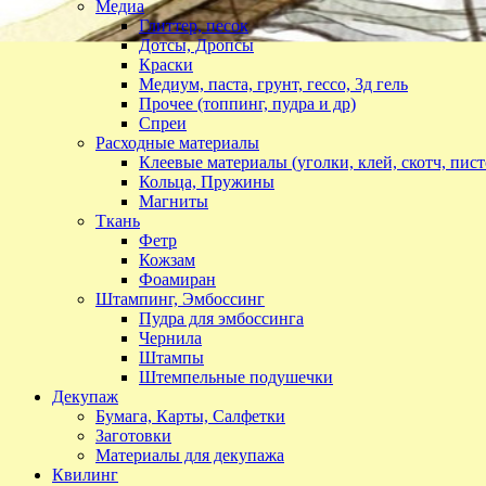
Медиа
Глиттер, песок
Дотсы, Дропсы
Краски
Медиум, паста, грунт, гессо, 3д гель
Прочее (топпинг, пудра и др)
Спреи
Расходные материалы
Клеевые материалы (уголки, клей, скотч, пист
Кольца, Пружины
Магниты
Ткань
Фетр
Кожзам
Фоамиран
Штампинг, Эмбоссинг
Пудра для эмбоссинга
Чернила
Штампы
Штемпельные подушечки
Декупаж
Бумага, Карты, Салфетки
Заготовки
Материалы для декупажа
Квилинг