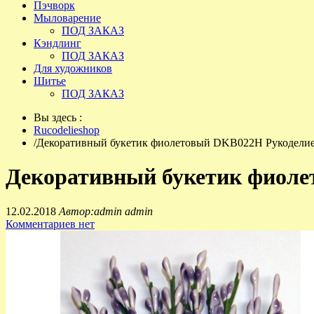
Пэчворк
Мыловарение
ПОД ЗАКАЗ
Кэндлинг
ПОД ЗАКАЗ
Для художников
Шитье
ПОД ЗАКАЗ
Вы здесь :
Rucodelieshop
/
Декоративный букетик фиолетовый DKB022H Рукодели
Декоративный букетик фиол
12.02.2018
Автор:admin admin
Комментариев нет