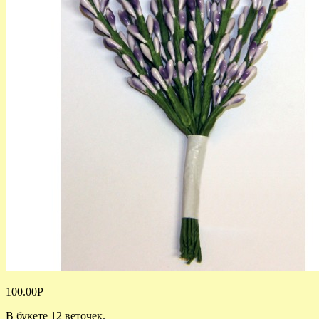
100.00
Р
В букете 12 веточек.