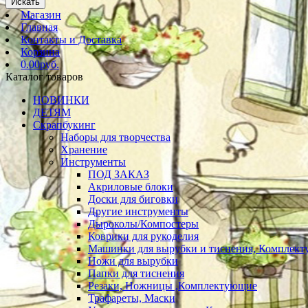
Искать
Магазин
Главная
Контакты и Доставка
Корзина
0.00руб.
Каталог товаров
НОВИНКИ
ДЕТЯМ
Скрапбукинг
Наборы для творчества
Хранение
Инструменты
ПОД ЗАКАЗ
Акриловые блоки
Доски для биговки
Другие инструменты
Дыроколы/Компостеры
Коврики для рукоделия
Машинки для вырубки и тиснения, Комплек
Ножи для вырубки
Папки для тиснения
Резаки, Ножницы ,Комплектующие
Трафареты, Маски