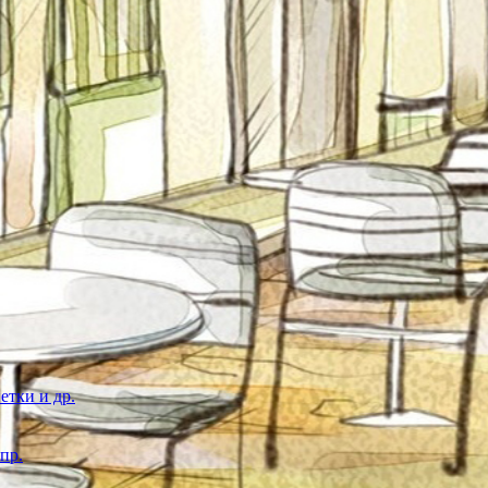
етки и др.
пр.