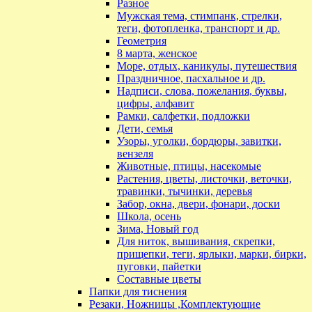
Разное
Мужская тема, стимпанк, стрелки,
теги, фотопленка, транспорт и др.
Геометрия
8 марта, женское
Море, отдых, каникулы, путешествия
Праздничное, пасхальное и др.
Надписи, слова, пожелания, буквы,
цифры, алфавит
Рамки, салфетки, подложки
Дети, семья
Узоры, уголки, бордюры, завитки,
вензеля
Животные, птицы, насекомые
Растения, цветы, листочки, веточки,
травинки, тычинки, деревья
Забор, окна, двери, фонари, доски
Школа, осень
Зима, Новый год
Для ниток, вышивания, скрепки,
прищепки, теги, ярлыки, марки, бирки,
пуговки, пайетки
Составные цветы
Папки для тиснения
Резаки, Ножницы ,Комплектующие