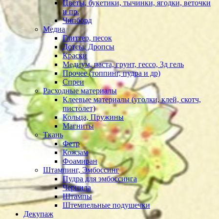
Цветы, букетики, тычинки, ягодки, веточки
и пр.
Чипборд
Медиа
Глиттер, песок
Дотсы, Дропсы
Краски
Медиум, паста, грунт, гессо, 3д гель
Прочее (топпинг, пудра и др)
Спреи
Расходные материалы
Клеевые материалы (уголки, клей, скотч,
пистолет)
Кольца, Пружины
Магниты
Ткань
Фетр
Кожзам
Фоамиран
Штампинг, Эмбоссинг
Пудра для эмбоссинга
Чернила
Штампы
Штемпельные подушечки
Декупаж