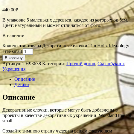
440.00
Р
В упаковке 5 маленьких деревьев, каждое из которых ок 5см.
Цвет: натуральный и может отличаться от фото.
В наличии
Количество товара Декоративные елочки Tim Holtz Idea-ology
Tree small
В корзину
Артикул:
TH93638
Категории:
Прочий декор
,
Скрапбукинг
,
Украшения
Описание
Детали
Описание
Декоративные елочки, которые могут быть добавлены в
проекты в качестве декоративных украшений. Woodand tree lot
small.
Создайте зимнюю страну чудес на вашем следующем