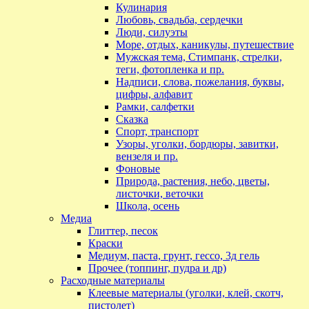
Кулинария
Любовь, свадьба, сердечки
Люди, силуэты
Море, отдых, каникулы, путешествие
Мужская тема, Стимпанк, стрелки,
теги, фотопленка и пр.
Надписи, слова, пожелания, буквы,
цифры, алфавит
Рамки, салфетки
Сказка
Спорт, транспорт
Узоры, уголки, бордюры, завитки,
вензеля и пр.
Фоновые
Природа, растения, небо, цветы,
листочки, веточки
Школа, осень
Медиа
Глиттер, песок
Краски
Медиум, паста, грунт, гессо, 3д гель
Прочее (топпинг, пудра и др)
Расходные материалы
Клеевые материалы (уголки, клей, скотч,
пистолет)