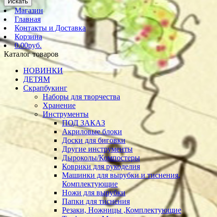
Искать
Магазин
Главная
Контакты и Доставка
Корзина
0.00руб.
Каталог товаров
НОВИНКИ
ДЕТЯМ
Скрапбукинг
Наборы для творчества
Хранение
Инструменты
ПОД ЗАКАЗ
Акриловые блоки
Доски для биговки
Другие инструменты
Дыроколы/Компостеры
Коврики для рукоделия
Машинки для вырубки и тиснения,
Комплектующие
Ножи для вырубки
Папки для тиснения
Резаки, Ножницы ,Комплектующие