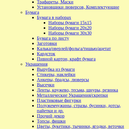
Трафареты, Маски
Установщики люверсов, Комплектующие
Бумага
Бумага в наборах
Наборы бумаги 15х15
Наборы бумаги 20х20
Наборы бумаги 30х30
Бумага по листу
Заготовки
Калька/оверлей/фольга/тишью/ацетат
Кардсток
Пивной картон, крафт бумага
Украшения
Вырубка из бумаги
Стикеры, наклейки
Анкеры, брадсы, люверсы
Высечки
Ленты, кружево, тесьма, шнуры, резинка
Металлические Украшения/скрепки
Пластиковые фигурки
Полужемчужины, стразы, бусинки, дотсы,
пайетки и др.
Прочий декор
Топсы, фишки
Цветы, букетики, тычинки, ягодки, веточки