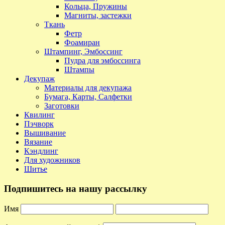
Кольца, Пружины
Магниты, застежки
Ткань
Фетр
Фоамиран
Штампинг, Эмбоссинг
Пудра для эмбоссинга
Штампы
Декупаж
Материалы для декупажа
Бумага, Карты, Салфетки
Заготовки
Квилинг
Пэчворк
Вышивание
Вязание
Кэндлинг
Для художников
Шитье
Подпишитесь на нашу рассылку
Имя