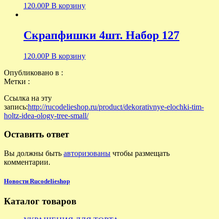
120.00
Р
В корзину
Скрапфишки 4шт. Набор 127
120.00
Р
В корзину
Опубликовано в :
Метки :
Ссылка на эту
запись:
http://rucodelieshop.ru/product/dekorativnye-elochki-tim-
holtz-idea-ology-tree-small/
Оставить ответ
Вы должны быть
авторизованы
чтобы размещать
комментарии.
Новости Rucodelieshop
Каталог товаров