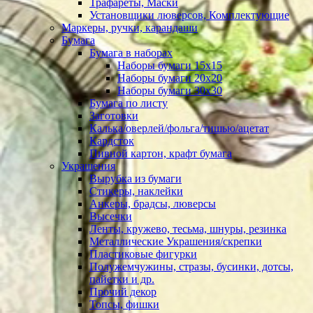
Трафареты, Маски
Установщики люверсов, Комплектующие
Маркеры, ручки, карандаши
Бумага
Бумага в наборах
Наборы бумаги 15х15
Наборы бумаги 20х20
Наборы бумаги 30х30
Бумага по листу
Заготовки
Калька/оверлей/фольга/тишью/ацетат
Кардсток
Пивной картон, крафт бумага
Украшения
Вырубка из бумаги
Стикеры, наклейки
Анкеры, брадсы, люверсы
Высечки
Ленты, кружево, тесьма, шнуры, резинка
Металлические Украшения/скрепки
Пластиковые фигурки
Полужемчужины, стразы, бусинки, дотсы,
пайетки и др.
Прочий декор
Топсы, фишки