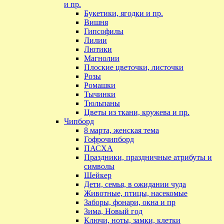
и пр.
Букетики, ягодки и пр.
Вишня
Гипсофилы
Лилии
Лютики
Магнолии
Плоские цветочки, листочки
Розы
Ромашки
Тычинки
Тюльпаны
Цветы из ткани, кружева и пр.
Чипборд
8 марта, женская тема
Гофрочипборд
ПАСХА
Праздники, праздничные атрибуты и
символы
Шейкер
Дети, семья, в ожидании чуда
Животные, птицы, насекомые
Заборы, фонари, окна и пр
Зима, Новый год
Ключи, ноты, замки, клетки