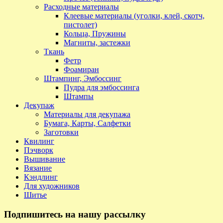
Расходные материалы
Клеевые материалы (уголки, клей, скотч,
пистолет)
Кольца, Пружины
Магниты, застежки
Ткань
Фетр
Фоамиран
Штампинг, Эмбоссинг
Пудра для эмбоссинга
Штампы
Декупаж
Материалы для декупажа
Бумага, Карты, Салфетки
Заготовки
Квилинг
Пэчворк
Вышивание
Вязание
Кэндлинг
Для художников
Шитье
Подпишитесь на нашу рассылку