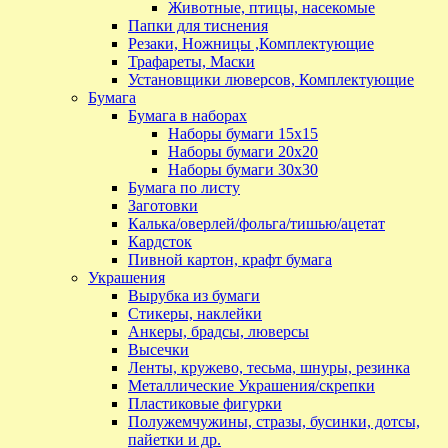
Животные, птицы, насекомые
Папки для тиснения
Резаки, Ножницы ,Комплектующие
Трафареты, Маски
Установщики люверсов, Комплектующие
Бумага
Бумага в наборах
Наборы бумаги 15х15
Наборы бумаги 20х20
Наборы бумаги 30х30
Бумага по листу
Заготовки
Калька/оверлей/фольга/тишью/ацетат
Кардсток
Пивной картон, крафт бумага
Украшения
Вырубка из бумаги
Стикеры, наклейки
Анкеры, брадсы, люверсы
Высечки
Ленты, кружево, тесьма, шнуры, резинка
Металлические Украшения/скрепки
Пластиковые фигурки
Полужемчужины, стразы, бусинки, дотсы,
пайетки и др.