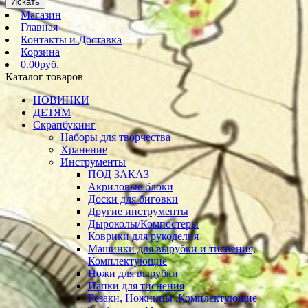
Искать
Магазин
Главная
Контакты и Доставка
Корзина
0.00руб.
Каталог товаров
НОВИНКИ
ДЕТЯМ
Скрапбукинг
Наборы для творчества
Хранение
Инструменты
ПОД ЗАКАЗ
Акриловые блоки
Доски для биговки
Другие инструменты
Дыроколы/Компостеры
Коврики для рукоделия
Машинки для вырубки и тиснения,
Комплектующие
Ножи для вырубки
Папки для тиснения
Резаки, Ножницы ,Комплектующие