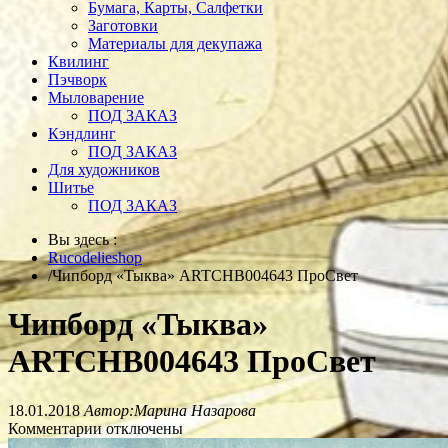
Бумага, Карты, Салфетки
Заготовки
Материалы для декупажа
Квилинг
Пэчворк
Мыловарение
ПОД ЗАКАЗ
Кэндлинг
ПОД ЗАКАЗ
Для художников
Шитье
ПОД ЗАКАЗ
Вы здесь :
Rucodelieshop
/
Чипборд «Тыква» ARTCHB004643 ПроСвет
Чипборд «Тыква»
ARTCHB004643 ПроСвет
18.01.2018
Автор:Марина Назарова
Комментарии отключены