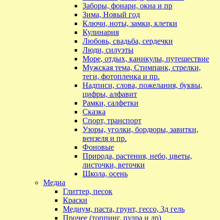
Заборы, фонари, окна и пр
Зима, Новый год
Ключи, ноты, замки, клетки
Кулинария
Любовь, свадьба, сердечки
Люди, силуэты
Море, отдых, каникулы, путешествие
Мужская тема, Стимпанк, стрелки,
теги, фотопленка и пр.
Надписи, слова, пожелания, буквы,
цифры, алфавит
Рамки, салфетки
Сказка
Спорт, транспорт
Узоры, уголки, бордюры, завитки,
вензеля и пр.
Фоновые
Природа, растения, небо, цветы,
листочки, веточки
Школа, осень
Медиа
Глиттер, песок
Краски
Медиум, паста, грунт, гессо, 3д гель
Прочее (топпинг, пудра и др)