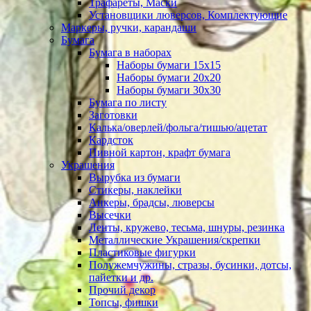
Трафареты, Маски
Установщики люверсов, Комплектующие
Маркеры, ручки, карандаши
Бумага
Бумага в наборах
Наборы бумаги 15х15
Наборы бумаги 20х20
Наборы бумаги 30х30
Бумага по листу
Заготовки
Калька/оверлей/фольга/тишью/ацетат
Кардсток
Пивной картон, крафт бумага
Украшения
Вырубка из бумаги
Стикеры, наклейки
Анкеры, брадсы, люверсы
Высечки
Ленты, кружево, тесьма, шнуры, резинка
Металлические Украшения/скрепки
Пластиковые фигурки
Полужемчужины, стразы, бусинки, дотсы,
пайетки и др.
Прочий декор
Топсы, фишки