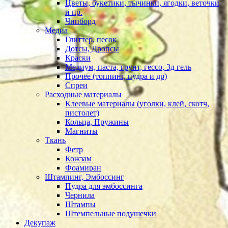
Цветы, букетики, тычинки, ягодки, веточки
и пр.
Чипборд
Медиа
Глиттер, песок
Дотсы, Дропсы
Краски
Медиум, паста, грунт, гессо, 3д гель
Прочее (топпинг, пудра и др)
Спреи
Расходные материалы
Клеевые материалы (уголки, клей, скотч,
пистолет)
Кольца, Пружины
Магниты
Ткань
Фетр
Кожзам
Фоамиран
Штампинг, Эмбоссинг
Пудра для эмбоссинга
Чернила
Штампы
Штемпельные подушечки
Декупаж