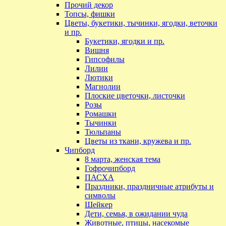
Прочий декор
Топсы, фишки
Цветы, букетики, тычинки, ягодки, веточки
и пр.
Букетики, ягодки и пр.
Вишня
Гипсофилы
Лилии
Лютики
Магнолии
Плоские цветочки, листочки
Розы
Ромашки
Тычинки
Тюльпаны
Цветы из ткани, кружева и пр.
Чипборд
8 марта, женская тема
Гофрочипборд
ПАСХА
Праздники, праздничные атрибуты и
символы
Шейкер
Дети, семья, в ожидании чуда
Животные, птицы, насекомые