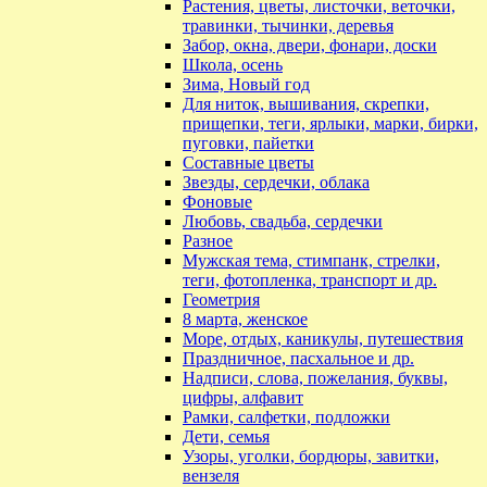
Растения, цветы, листочки, веточки,
травинки, тычинки, деревья
Забор, окна, двери, фонари, доски
Школа, осень
Зима, Новый год
Для ниток, вышивания, скрепки,
прищепки, теги, ярлыки, марки, бирки,
пуговки, пайетки
Составные цветы
Звезды, сердечки, облака
Фоновые
Любовь, свадьба, сердечки
Разное
Мужская тема, стимпанк, стрелки,
теги, фотопленка, транспорт и др.
Геометрия
8 марта, женское
Море, отдых, каникулы, путешествия
Праздничное, пасхальное и др.
Надписи, слова, пожелания, буквы,
цифры, алфавит
Рамки, салфетки, подложки
Дети, семья
Узоры, уголки, бордюры, завитки,
вензеля