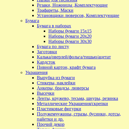
Резаки, Ножницы ,Комплектующие
Трафареты, Маски
Установщики люверсов, Комплектующие
Бумага
Бумага в наборах
Наборы бумаги 15х15
Наборы бумаги 20х20
Наборы бумаги 30х30
Бумага по листу
Заготовки
Калька/оверлей/фольга/тишью/ацетат
Кардсток
Пивной картон, крафт бумага
Украшения
Вырубка из бумаги
Стикеры, наклейки
Анкеры, брадсы, люверсы
Высечки
Ленты, кружево, тесьма, шнуры, резинка
Металлические Украшения/скрепки
Пластиковые фигурки
Полужемчужины, стразы, бусинки, дотсы,
пайетки и др.
Прочий декор