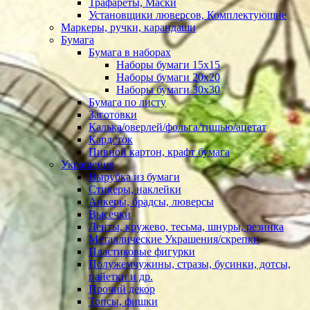
Трафареты, Маски
Установщики люверсов, Комплектующие
Маркеры, ручки, карандаши
Бумага
Бумага в наборах
Наборы бумаги 15х15
Наборы бумаги 20х20
Наборы бумаги 30х30
Бумага по листу
Заготовки
Калька/оверлей/фольга/тишью/ацетат
Кардсток
Пивной картон, крафт бумага
Украшения
Вырубка из бумаги
Стикеры, наклейки
Анкеры, брадсы, люверсы
Высечки
Ленты, кружево, тесьма, шнуры, резинка
Металлические Украшения/скрепки
Пластиковые фигурки
Полужемчужины, стразы, бусинки, дотсы,
пайетки и др.
Прочий декор
Топсы, фишки