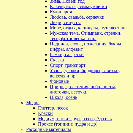
Зима, Новый год
Ключи, ноты, замки, клетки
Кулинария
Любовь, свадьба, сердечки
Люди, силуэты
Море, отдых, каникулы, путешествие
Мужская тема, Стимпанк, стрелки,
теги, фотопленка и пр.
Надписи, слова, пожелания, буквы,
цифры, алфавит
Рамки, салфетки
Сказка
Спорт, транспорт
Узоры, уголки, бордюры, завитки,
вензеля и пр.
Фоновые
Природа, растения, небо, цветы,
листочки, веточки
Школа, осень
Медиа
Глиттер, песок
Краски
Медиум, паста, грунт, гессо, 3д гель
Прочее (топпинг, пудра и др)
Расходные материалы