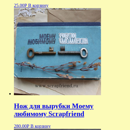
25.00
Р
В корзину
Нож для вырубки Моему
любимому Scrapfriend
280.00
Р
В корзину