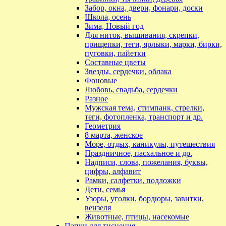
Забор, окна, двери, фонари, доски
Школа, осень
Зима, Новый год
Для ниток, вышивания, скрепки,
прищепки, теги, ярлыки, марки, бирки,
пуговки, пайетки
Составные цветы
Звезды, сердечки, облака
Фоновые
Любовь, свадьба, сердечки
Разное
Мужская тема, стимпанк, стрелки,
теги, фотопленка, транспорт и др.
Геометрия
8 марта, женское
Море, отдых, каникулы, путешествия
Праздничное, пасхальное и др.
Надписи, слова, пожелания, буквы,
цифры, алфавит
Рамки, салфетки, подложки
Дети, семья
Узоры, уголки, бордюры, завитки,
вензеля
Животные, птицы, насекомые
Папки для тиснения