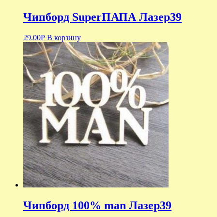
Чипборд SuperПАПА Лазер39
29.00
Р
В корзину
Чипборд 100% man Лазер39