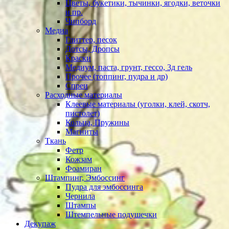
Цветы, букетики, тычинки, ягодки, веточки
и пр.
Чипборд
Медиа
Глиттер, песок
Дотсы, Дропсы
Краски
Медиум, паста, грунт, гессо, 3д гель
Прочее (топпинг, пудра и др)
Спреи
Расходные материалы
Клеевые материалы (уголки, клей, скотч,
пистолет)
Кольца, Пружины
Магниты
Ткань
Фетр
Кожзам
Фоамиран
Штампинг, Эмбоссинг
Пудра для эмбоссинга
Чернила
Штампы
Штемпельные подушечки
Декупаж