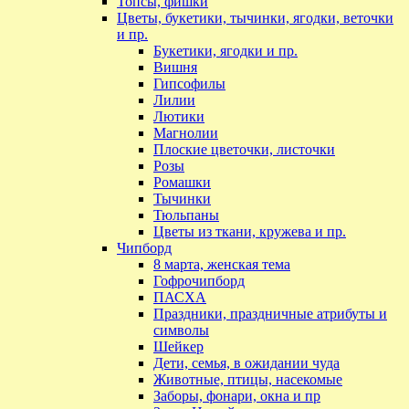
Топсы, фишки
Цветы, букетики, тычинки, ягодки, веточки
и пр.
Букетики, ягодки и пр.
Вишня
Гипсофилы
Лилии
Лютики
Магнолии
Плоские цветочки, листочки
Розы
Ромашки
Тычинки
Тюльпаны
Цветы из ткани, кружева и пр.
Чипборд
8 марта, женская тема
Гофрочипборд
ПАСХА
Праздники, праздничные атрибуты и
символы
Шейкер
Дети, семья, в ожидании чуда
Животные, птицы, насекомые
Заборы, фонари, окна и пр