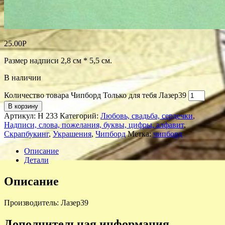
25.00
Р
Размер надписи 2,8 см * 5,5 см.
В наличии
Количество товара Чипборд Только для тебя Лазер39
В корзину
Артикул:
Н 233
Категорий:
Любовь, свадьба, сердечки
,
Надписи, слова, пожелания, буквы, цифры, алфавит
,
Скрапбукинг
,
Украшения
,
Чипборд
Метка:
чипборд
Описание
Детали
Описание
Производитель: Лазер39
Дополнительная информация