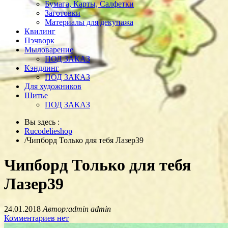
Бумага, Карты, Салфетки
Заготовки
Материалы для декупажа
Квилинг
Пэчворк
Мыловарение
ПОД ЗАКАЗ
Кэндлинг
ПОД ЗАКАЗ
Для художников
Шитье
ПОД ЗАКАЗ
Вы здесь :
Rucodelieshop
/
Чипборд Только для тебя Лазер39
Чипборд Только для тебя
Лазер39
24.01.2018
Автор:admin admin
Комментариев нет