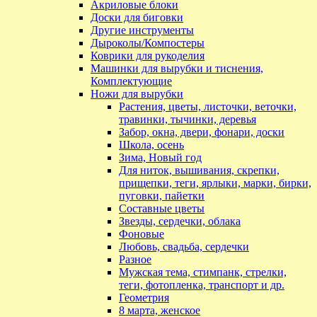
Акриловые блоки
Доски для биговки
Другие инструменты
Дыроколы/Компостеры
Коврики для рукоделия
Машинки для вырубки и тиснения,
Комплектующие
Ножи для вырубки
Растения, цветы, листочки, веточки,
травинки, тычинки, деревья
Забор, окна, двери, фонари, доски
Школа, осень
Зима, Новый год
Для ниток, вышивания, скрепки,
прищепки, теги, ярлыки, марки, бирки,
пуговки, пайетки
Составные цветы
Звезды, сердечки, облака
Фоновые
Любовь, свадьба, сердечки
Разное
Мужская тема, стимпанк, стрелки,
теги, фотопленка, транспорт и др.
Геометрия
8 марта, женское