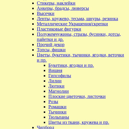
Стикеры, наклейки
Анкеры, брадсы, люверсы
Высечки
Ленты, кружево, тесьма, шнуры, резинка
Металлические Украшения/скрепки
Пластиковые фигурки
Полужемчужины, стразы, бусинки, дотсы,
пайетки и др.
Прочий декор
Топсы, фишки
Цветы, букетики, тычинки, ягодки, веточки
и пр.
Букетики, ягодки и пр.
Вишня
Гипсофилы
Лилии
Лютики
Магнолии
Плоские цветочки, листочки
Розы
Ромашки
Тычинки
Тюльпаны
Цветы из ткани, кружева и пр.
Чипборд