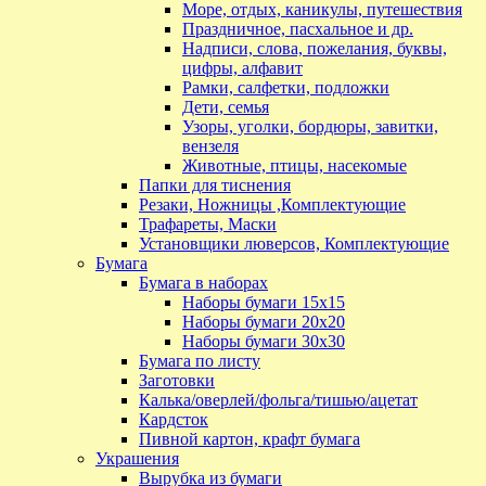
Море, отдых, каникулы, путешествия
Праздничное, пасхальное и др.
Надписи, слова, пожелания, буквы,
цифры, алфавит
Рамки, салфетки, подложки
Дети, семья
Узоры, уголки, бордюры, завитки,
вензеля
Животные, птицы, насекомые
Папки для тиснения
Резаки, Ножницы ,Комплектующие
Трафареты, Маски
Установщики люверсов, Комплектующие
Бумага
Бумага в наборах
Наборы бумаги 15х15
Наборы бумаги 20х20
Наборы бумаги 30х30
Бумага по листу
Заготовки
Калька/оверлей/фольга/тишью/ацетат
Кардсток
Пивной картон, крафт бумага
Украшения
Вырубка из бумаги