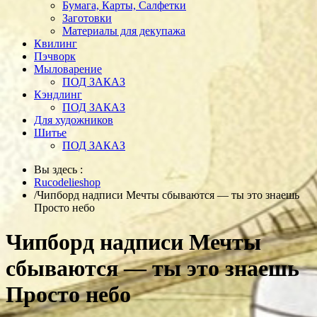
Бумага, Карты, Салфетки
Заготовки
Материалы для декупажа
Квилинг
Пэчворк
Мыловарение
ПОД ЗАКАЗ
Кэндлинг
ПОД ЗАКАЗ
Для художников
Шитье
ПОД ЗАКАЗ
Вы здесь :
Rucodelieshop
/
Чипборд надписи Мечты сбываются — ты это знаешь
Просто небо
Чипборд надписи Мечты
сбываются — ты это знаешь
Просто небо