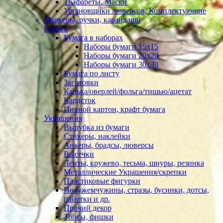
Трафареты, Маски
Установщики люверсов, Комплектующие
Маркеры, ручки, карандаши
Бумага
Бумага в наборах
Наборы бумаги 15х15
Наборы бумаги 20х20
Наборы бумаги 30х30
Бумага по листу
Заготовки
Калька/оверлей/фольга/тишью/ацетат
Кардсток
Пивной картон, крафт бумага
Украшения
Вырубка из бумаги
Стикеры, наклейки
Анкеры, брадсы, люверсы
Высечки
Ленты, кружево, тесьма, шнуры, резинка
Металлические Украшения/скрепки
Пластиковые фигурки
Полужемчужины, стразы, бусинки, дотсы,
пайетки и др.
Прочий декор
Топсы, фишки