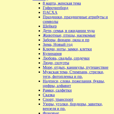
8 марта, женская тема
Гофрочипборд
ПАСХА
Праздники, праздничные атрибуты и
символы
Шейкер
Дети, семья, в ожидании чуда
Животные, птицы, насекомые
Заборы, фонари, окна и пр
Зима, Новый год
Ключи, ноты, замки, клетки
Кулинария
Любовь, свадьба, сердечки
Люди, силуэты
Море, отдых, каникулы, путешествие
Мужская тема, Стимпанк, стрелки,
теги, фотопленка и пр.
Надписи, слова, пожелания, буквы,
цифры, алфавит
Рамки, салфетки
Сказка
Спорт, транспорт
Узоры, уголки, бордюры, завитки,
вензеля и пр.
Фоновые