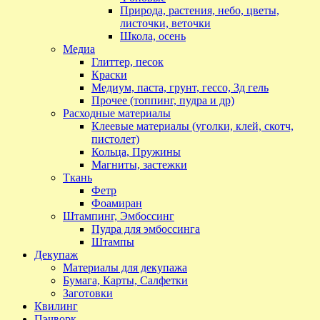
Природа, растения, небо, цветы,
листочки, веточки
Школа, осень
Медиа
Глиттер, песок
Краски
Медиум, паста, грунт, гессо, 3д гель
Прочее (топпинг, пудра и др)
Расходные материалы
Клеевые материалы (уголки, клей, скотч,
пистолет)
Кольца, Пружины
Магниты, застежки
Ткань
Фетр
Фоамиран
Штампинг, Эмбоссинг
Пудра для эмбоссинга
Штампы
Декупаж
Материалы для декупажа
Бумага, Карты, Салфетки
Заготовки
Квилинг
Пэчворк