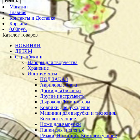
Искать
Магазин
Главная
Контакты и Доставка
Корзина
0.00руб.
Каталог товаров
НОВИНКИ
ДЕТЯМ
Скрапбукинг
Наборы для творчества
Хранение
Инструменты
ПОД ЗАКАЗ
Акриловые блоки
Доски для биговки
Другие инструменты
Дыроколы/Компостеры
Коврики для рукоделия
Машинки для вырубки и тиснения,
Комплектующие
Ножи для вырубки
Папки для тиснения
Резаки, Ножницы ,Комплектующие