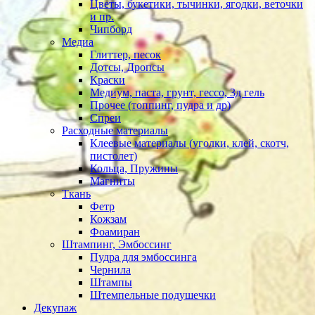
Цветы, букетики, тычинки, ягодки, веточки
и пр.
Чипборд
Медиа
Глиттер, песок
Дотсы, Дропсы
Краски
Медиум, паста, грунт, гессо, 3д гель
Прочее (топпинг, пудра и др)
Спреи
Расходные материалы
Клеевые материалы (уголки, клей, скотч,
пистолет)
Кольца, Пружины
Магниты
Ткань
Фетр
Кожзам
Фоамиран
Штампинг, Эмбоссинг
Пудра для эмбоссинга
Чернила
Штампы
Штемпельные подушечки
Декупаж