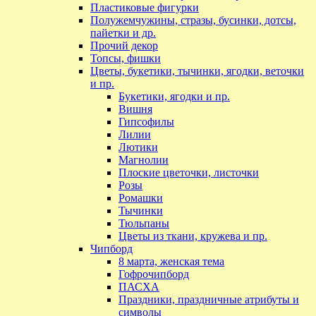
Пластиковые фигурки
Полужемчужины, стразы, бусинки, дотсы,
пайетки и др.
Прочий декор
Топсы, фишки
Цветы, букетики, тычинки, ягодки, веточки
и пр.
Букетики, ягодки и пр.
Вишня
Гипсофилы
Лилии
Лютики
Магнолии
Плоские цветочки, листочки
Розы
Ромашки
Тычинки
Тюльпаны
Цветы из ткани, кружева и пр.
Чипборд
8 марта, женская тема
Гофрочипборд
ПАСХА
Праздники, праздничные атрибуты и
символы