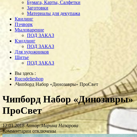
Бумага, Карты, Салфетки
Заготовки
Материалы для декупажа
Квилинг
Пэчворк
Мыловарение
ПОД ЗАКАЗ
Кэндлинг
ПОД ЗАКАЗ
Для художников
Шитье
ПОД ЗАКАЗ
Вы здесь :
Rucodelieshop
/
Чипборд Набор «Динозавры» ПроСвет
Чипборд Набор «Динозавры»
ПроСвет
12.01.2018
Автор:Марина Назарова
Комментарии отключены