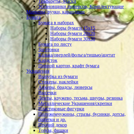
Трафареты, Маски
Установщики люверсов, Комплектующие
Маркеры, ручки, карандаши
Бумага
Бумага в наборах
Наборы бумаги 15х15
Наборы бумаги 20х20
Наборы бумаги 30х30
Бумага по листу
Заготовки
Калька/оверлей/фольга/тишью/ацетат
Кардсток
Пивной картон, крафт бумага
Украшения
Вырубка из бумаги
Стикеры, наклейки
Анкеры, брадсы, люверсы
Высечки
Ленты, кружево, тесьма, шнуры, резинка
Металлические Украшения/скрепки
Пластиковые фигурки
Полужемчужины, стразы, бусинки, дотсы,
пайетки и др.
Прочий декор
Топсы, фишки