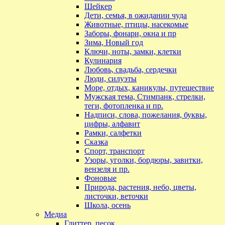
Шейкер
Дети, семья, в ожидании чуда
Животные, птицы, насекомые
Заборы, фонари, окна и пр
Зима, Новый год
Ключи, ноты, замки, клетки
Кулинария
Любовь, свадьба, сердечки
Люди, силуэты
Море, отдых, каникулы, путешествие
Мужская тема, Стимпанк, стрелки,
теги, фотопленка и пр.
Надписи, слова, пожелания, буквы,
цифры, алфавит
Рамки, салфетки
Сказка
Спорт, транспорт
Узоры, уголки, бордюры, завитки,
вензеля и пр.
Фоновые
Природа, растения, небо, цветы,
листочки, веточки
Школа, осень
Медиа
Глиттер, песок