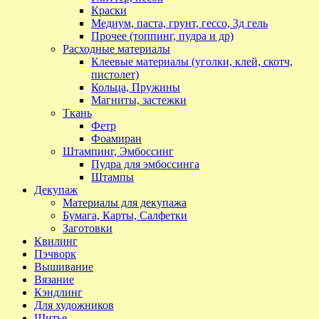
Краски
Медиум, паста, грунт, гессо, 3д гель
Прочее (топпинг, пудра и др)
Расходные материалы
Клеевые материалы (уголки, клей, скотч,
пистолет)
Кольца, Пружины
Магниты, застежки
Ткань
Фетр
Фоамиран
Штампинг, Эмбоссинг
Пудра для эмбоссинга
Штампы
Декупаж
Материалы для декупажа
Бумага, Карты, Салфетки
Заготовки
Квилинг
Пэчворк
Вышивание
Вязание
Кэндлинг
Для художников
Шитье