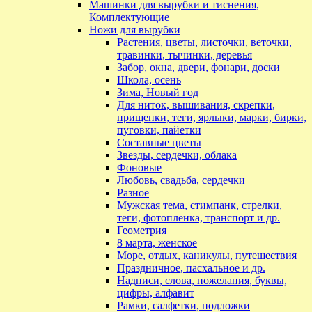
Машинки для вырубки и тиснения,
Комплектующие
Ножи для вырубки
Растения, цветы, листочки, веточки,
травинки, тычинки, деревья
Забор, окна, двери, фонари, доски
Школа, осень
Зима, Новый год
Для ниток, вышивания, скрепки,
прищепки, теги, ярлыки, марки, бирки,
пуговки, пайетки
Составные цветы
Звезды, сердечки, облака
Фоновые
Любовь, свадьба, сердечки
Разное
Мужская тема, стимпанк, стрелки,
теги, фотопленка, транспорт и др.
Геометрия
8 марта, женское
Море, отдых, каникулы, путешествия
Праздничное, пасхальное и др.
Надписи, слова, пожелания, буквы,
цифры, алфавит
Рамки, салфетки, подложки