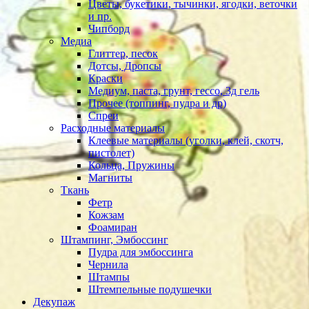
Цветы, букетики, тычинки, ягодки, веточки
и пр.
Чипборд
Медиа
Глиттер, песок
Дотсы, Дропсы
Краски
Медиум, паста, грунт, гессо, 3д гель
Прочее (топпинг, пудра и др)
Спреи
Расходные материалы
Клеевые материалы (уголки, клей, скотч,
пистолет)
Кольца, Пружины
Магниты
Ткань
Фетр
Кожзам
Фоамиран
Штампинг, Эмбоссинг
Пудра для эмбоссинга
Чернила
Штампы
Штемпельные подушечки
Декупаж