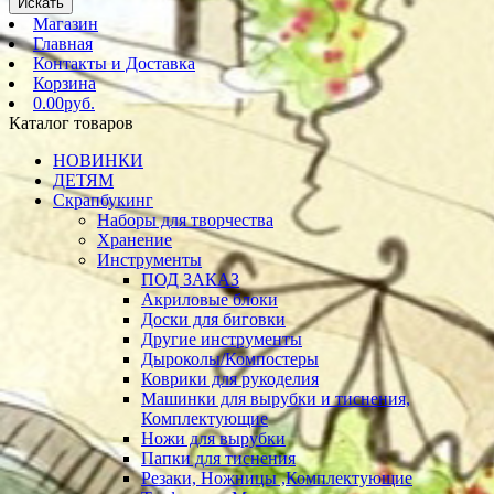
Искать
Магазин
Главная
Контакты и Доставка
Корзина
0.00руб.
Каталог товаров
НОВИНКИ
ДЕТЯМ
Скрапбукинг
Наборы для творчества
Хранение
Инструменты
ПОД ЗАКАЗ
Акриловые блоки
Доски для биговки
Другие инструменты
Дыроколы/Компостеры
Коврики для рукоделия
Машинки для вырубки и тиснения,
Комплектующие
Ножи для вырубки
Папки для тиснения
Резаки, Ножницы ,Комплектующие