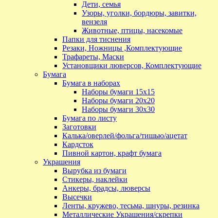
Дети, семья
Узоры, уголки, бордюры, завитки,
вензеля
Животные, птицы, насекомые
Папки для тиснения
Резаки, Ножницы ,Комплектующие
Трафареты, Маски
Установщики люверсов, Комплектующие
Бумага
Бумага в наборах
Наборы бумаги 15х15
Наборы бумаги 20х20
Наборы бумаги 30х30
Бумага по листу
Заготовки
Калька/оверлей/фольга/тишью/ацетат
Кардсток
Пивной картон, крафт бумага
Украшения
Вырубка из бумаги
Стикеры, наклейки
Анкеры, брадсы, люверсы
Высечки
Ленты, кружево, тесьма, шнуры, резинка
Металлические Украшения/скрепки