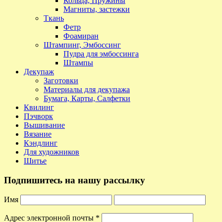
Кольца, Пружины
Магниты, застежки
Ткань
Фетр
Фоамиран
Штампинг, Эмбоссинг
Пудра для эмбоссинга
Штампы
Декупаж
Заготовки
Материалы для декупажа
Бумага, Карты, Салфетки
Квилинг
Пэчворк
Вышивание
Вязание
Кэндлинг
Для художников
Шитье
Подпишитесь на нашу рассылку
Имя
Адрес электронной почты
*