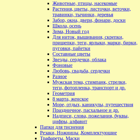
Животные, птицы, насекомые
Растения, цветы, листочки, веточки,
травинки, тычинки, деревья
Забор, окна, двери, фонари, доски
Школа, осень
Зима, Новый год
Для ниток, вышивания, скрепки,
прищепки, теги, ярлыки, марки, бирки,
пуговки, пайетки
Составные цветы
Звезды, сердечки, облака
Фоновые
Любовь, свадьба, сердечки
Разное
Мужская тема, стимпанк, стрелки,
теги, фотопленка, транспорт и др.
Геометрия
8 марта, женское
Море, отдых, каникулы, путешествия
Праздничное, пасхальное и др.
Надписи, слова, пожелания, буквы,
цифры, алфавит
Папки для тиснения
Резаки, Ножницы ,Комплектующие
Трафареты, Маски