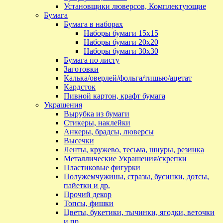
Установщики люверсов, Комплектующие
Бумага
Бумага в наборах
Наборы бумаги 15х15
Наборы бумаги 20х20
Наборы бумаги 30х30
Бумага по листу
Заготовки
Калька/оверлей/фольга/тишью/ацетат
Кардсток
Пивной картон, крафт бумага
Украшения
Вырубка из бумаги
Стикеры, наклейки
Анкеры, брадсы, люверсы
Высечки
Ленты, кружево, тесьма, шнуры, резинка
Металлические Украшения/скрепки
Пластиковые фигурки
Полужемчужины, стразы, бусинки, дотсы,
пайетки и др.
Прочий декор
Топсы, фишки
Цветы, букетики, тычинки, ягодки, веточки
и пр.