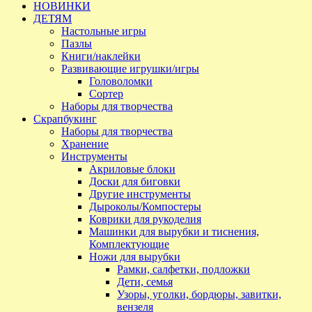
НОВИНКИ
ДЕТЯМ
Настольные игры
Пазлы
Книги/наклейки
Развивающие игрушки/игры
Головоломки
Сортер
Наборы для творчества
Скрапбукинг
Наборы для творчества
Хранение
Инструменты
Акриловые блоки
Доски для биговки
Другие инструменты
Дыроколы/Компостеры
Коврики для рукоделия
Машинки для вырубки и тиснения,
Комплектующие
Ножи для вырубки
Рамки, салфетки, подложки
Дети, семья
Узоры, уголки, бордюры, завитки,
вензеля