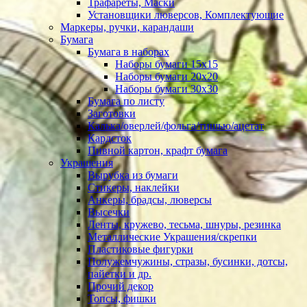
Трафареты, Маски
Установщики люверсов, Комплектующие
Маркеры, ручки, карандаши
Бумага
Бумага в наборах
Наборы бумаги 15х15
Наборы бумаги 20х20
Наборы бумаги 30х30
Бумага по листу
Заготовки
Калька/оверлей/фольга/тишью/ацетат
Кардсток
Пивной картон, крафт бумага
Украшения
Вырубка из бумаги
Стикеры, наклейки
Анкеры, брадсы, люверсы
Высечки
Ленты, кружево, тесьма, шнуры, резинка
Металлические Украшения/скрепки
Пластиковые фигурки
Полужемчужины, стразы, бусинки, дотсы,
пайетки и др.
Прочий декор
Топсы, фишки