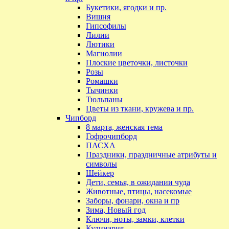
Букетики, ягодки и пр.
Вишня
Гипсофилы
Лилии
Лютики
Магнолии
Плоские цветочки, листочки
Розы
Ромашки
Тычинки
Тюльпаны
Цветы из ткани, кружева и пр.
Чипборд
8 марта, женская тема
Гофрочипборд
ПАСХА
Праздники, праздничные атрибуты и
символы
Шейкер
Дети, семья, в ожидании чуда
Животные, птицы, насекомые
Заборы, фонари, окна и пр
Зима, Новый год
Ключи, ноты, замки, клетки
Кулинария