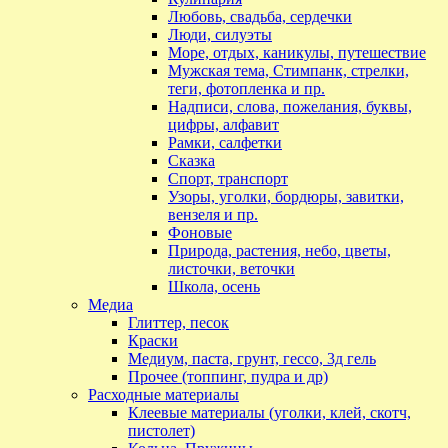
Любовь, свадьба, сердечки
Люди, силуэты
Море, отдых, каникулы, путешествие
Мужская тема, Стимпанк, стрелки,
теги, фотопленка и пр.
Надписи, слова, пожелания, буквы,
цифры, алфавит
Рамки, салфетки
Сказка
Спорт, транспорт
Узоры, уголки, бордюры, завитки,
вензеля и пр.
Фоновые
Природа, растения, небо, цветы,
листочки, веточки
Школа, осень
Медиа
Глиттер, песок
Краски
Медиум, паста, грунт, гессо, 3д гель
Прочее (топпинг, пудра и др)
Расходные материалы
Клеевые материалы (уголки, клей, скотч,
пистолет)