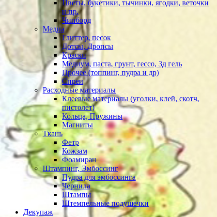
Цветы, букетики, тычинки, ягодки, веточки
и пр.
Чипборд
Медиа
Глиттер, песок
Дотсы, Дропсы
Краски
Медиум, паста, грунт, гессо, 3д гель
Прочее (топпинг, пудра и др)
Спреи
Расходные материалы
Клеевые материалы (уголки, клей, скотч,
пистолет)
Кольца, Пружины
Магниты
Ткань
Фетр
Кожзам
Фоамиран
Штампинг, Эмбоссинг
Пудра для эмбоссинга
Чернила
Штампы
Штемпельные подушечки
Декупаж