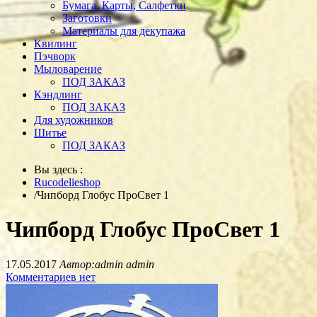
Бумага, Карты, Салфетки
Заготовки
Материалы для декупажа
Квилинг
Пэчворк
Мыловарение
ПОД ЗАКАЗ
Кэндлинг
ПОД ЗАКАЗ
Для художников
Шитье
ПОД ЗАКАЗ
Вы здесь :
Rucodelieshop
/
Чипборд Глобус ПроСвет 1
Чипборд Глобус ПроСвет 1
17.05.2017
Автор:admin admin
Комментариев нет