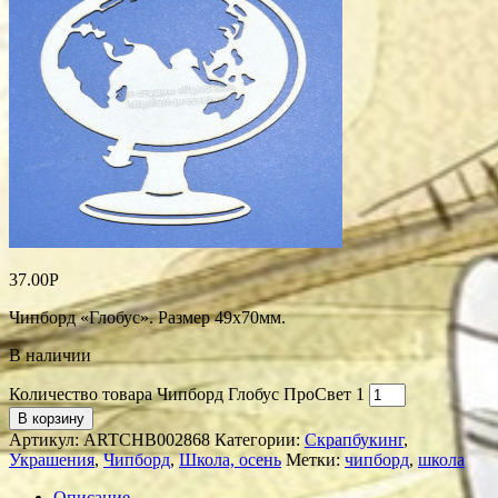
37.00
Р
Чипборд «Глобус». Размер 49х70мм.
В наличии
Количество товара Чипборд Глобус ПроСвет 1
В корзину
Артикул:
ARTCHB002868
Категории:
Скрапбукинг
,
Украшения
,
Чипборд
,
Школа, осень
Метки:
чипборд
,
школа
Описание