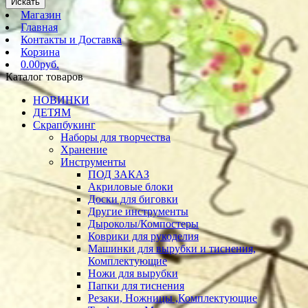
Искать
Магазин
Главная
Контакты и Доставка
Корзина
0.00руб.
Каталог товаров
НОВИНКИ
ДЕТЯМ
Скрапбукинг
Наборы для творчества
Хранение
Инструменты
ПОД ЗАКАЗ
Акриловые блоки
Доски для биговки
Другие инструменты
Дыроколы/Компостеры
Коврики для рукоделия
Машинки для вырубки и тиснения,
Комплектующие
Ножи для вырубки
Папки для тиснения
Резаки, Ножницы ,Комплектующие