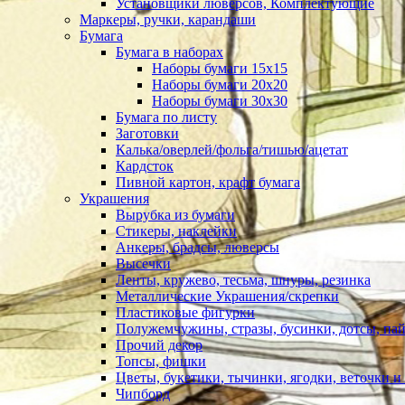
Установщики люверсов, Комплектующие
Маркеры, ручки, карандаши
Бумага
Бумага в наборах
Наборы бумаги 15х15
Наборы бумаги 20х20
Наборы бумаги 30х30
Бумага по листу
Заготовки
Калька/оверлей/фольга/тишью/ацетат
Кардсток
Пивной картон, крафт бумага
Украшения
Вырубка из бумаги
Стикеры, наклейки
Анкеры, брадсы, люверсы
Высечки
Ленты, кружево, тесьма, шнуры, резинка
Металлические Украшения/скрепки
Пластиковые фигурки
Полужемчужины, стразы, бусинки, дотсы, пай
Прочий декор
Топсы, фишки
Цветы, букетики, тычинки, ягодки, веточки и 
Чипборд