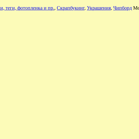
, теги, фотопленка и пр.
,
Скрапбукинг
,
Украшения
,
Чипборд
Ме