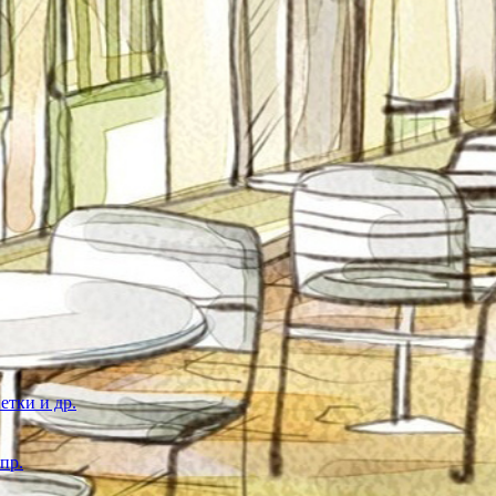
етки и др.
пр.