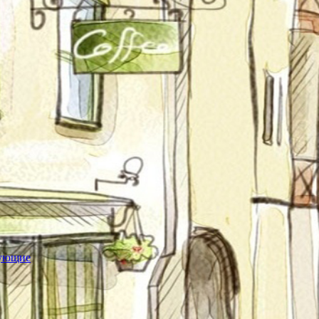
тующие