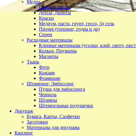
Медиа
Глиттер, песок
Дотсы, Дропсы
Краски
Медиум, паста, грунт, гессо, 3д гель
Прочее (топпинг, пудра и др)
Спреи
Расходные материалы
Клеевые материалы (уголки, клей, скотч, пист
Кольца, Пружины
Магниты
Ткань
Фетр
Кожзам
Фоамиран
Штампинг, Эмбоссинг
Пудра для эмбоссинга
Чернила
Штампы
Штемпельные подушечки
Декупаж
Бумага, Карты, Салфетки
Заготовки
Материалы для декупажа
Квилинг