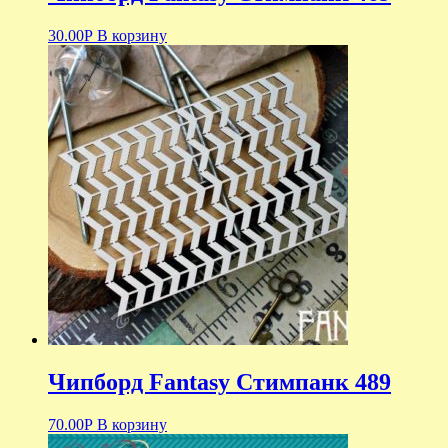
30.00
Р
В корзину
Чипборд Fantasy Стимпанк 489
70.00
Р
В корзину