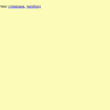
тки:
стимпанк
,
чипборд