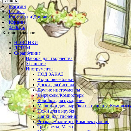
Искать
Магазин
Главная
Контакты и Доставка
Корзина
0.00руб.
Каталог товаров
НОВИНКИ
ДЕТЯМ
Скрапбукинг
Наборы для творчества
Хранение
Инструменты
ПОД ЗАКАЗ
Акриловые блоки
Доски для биговки
Другие инструменты
Дыроколы/Компостеры
Коврики для рукоделия
Машинки для вырубки и тиснения, Комплек
Ножи для вырубки
Папки для тиснения
Резаки, Ножницы ,Комплектующие
Трафареты, Маски