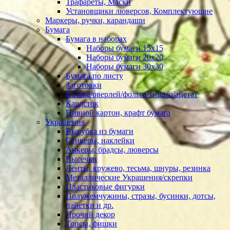
Трафареты, Маски
Установщики люверсов, Комплектующие
Маркеры, ручки, карандаши
Бумага
Бумага в наборах
Наборы бумаги 15х15
Наборы бумаги 20х20
Наборы бумаги 30х30
Бумага по листу
Заготовки
Калька/оверлей/фольга/тишью/ацетат
Кардсток
Пивной картон, крафт бумага
Украшения
Вырубка из бумаги
Стикеры, наклейки
Анкеры, брадсы, люверсы
Высечки
Ленты, кружево, тесьма, шнуры, резинка
Металлические Украшения/скрепки
Пластиковые фигурки
Полужемчужины, стразы, бусинки, дотсы,
пайетки и др.
Прочий декор
Топсы, фишки