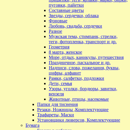
пуговки, пайетки
Составные цветы
Звезды, сердечки, облака
Фоновые
Любовь, свадьба, сердечки
Разное
Мужская тема, стимпанк, стрелки,
теги, фотопленка, транспорт и др.
Геометрия
8 марта, женское
Море, отдых, каникулы, путешествия
Праздничное, пасхальное и др.
Надписи, слова, пожелания, буквы,
цифры, алфавит
Рамки, салфетки, подложки
Дети, семья
Узоры, уголки, бордюры, завитки,
вензеля
Животные, птицы, насекомые
Папки для тиснения
Резаки, Ножницы ,Комплектующие
Трафареты, Маски
Установщики люверсов, Комплектующие
Бумага