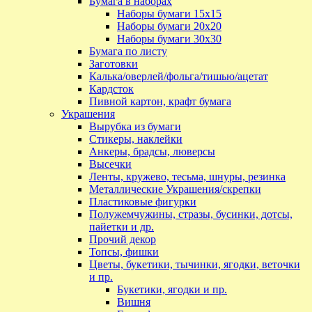
Бумага в наборах
Наборы бумаги 15х15
Наборы бумаги 20х20
Наборы бумаги 30х30
Бумага по листу
Заготовки
Калька/оверлей/фольга/тишью/ацетат
Кардсток
Пивной картон, крафт бумага
Украшения
Вырубка из бумаги
Стикеры, наклейки
Анкеры, брадсы, люверсы
Высечки
Ленты, кружево, тесьма, шнуры, резинка
Металлические Украшения/скрепки
Пластиковые фигурки
Полужемчужины, стразы, бусинки, дотсы,
пайетки и др.
Прочий декор
Топсы, фишки
Цветы, букетики, тычинки, ягодки, веточки
и пр.
Букетики, ягодки и пр.
Вишня