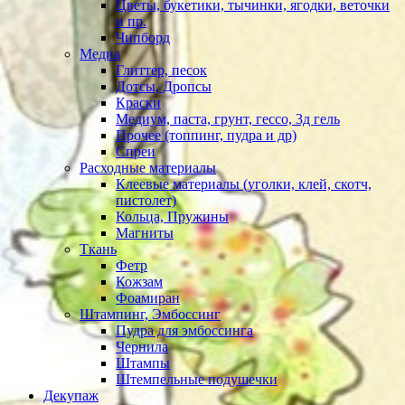
Цветы, букетики, тычинки, ягодки, веточки
и пр.
Чипборд
Медиа
Глиттер, песок
Дотсы, Дропсы
Краски
Медиум, паста, грунт, гессо, 3д гель
Прочее (топпинг, пудра и др)
Спреи
Расходные материалы
Клеевые материалы (уголки, клей, скотч,
пистолет)
Кольца, Пружины
Магниты
Ткань
Фетр
Кожзам
Фоамиран
Штампинг, Эмбоссинг
Пудра для эмбоссинга
Чернила
Штампы
Штемпельные подушечки
Декупаж