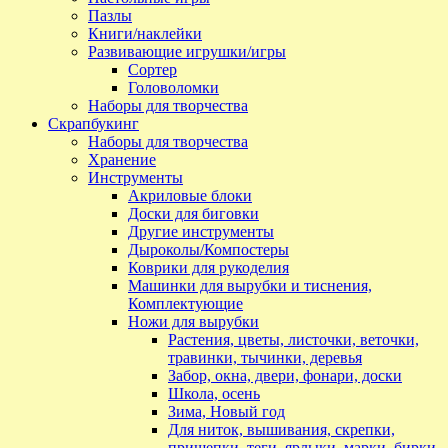
Пазлы
Книги/наклейки
Развивающие игрушки/игры
Сортер
Головоломки
Наборы для творчества
Скрапбукинг
Наборы для творчества
Хранение
Инструменты
Акриловые блоки
Доски для биговки
Другие инструменты
Дыроколы/Компостеры
Коврики для рукоделия
Машинки для вырубки и тиснения,
Комплектующие
Ножи для вырубки
Растения, цветы, листочки, веточки,
травинки, тычинки, деревья
Забор, окна, двери, фонари, доски
Школа, осень
Зима, Новый год
Для ниток, вышивания, скрепки,
прищепки, теги, ярлыки, марки, бирки,