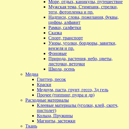
Море, отдых, каникулы, путешествие
Мужская тема, Стимпанк, стрелки,
теги, фотопленка и пр.
Надписи, слова, пожелания, буквы,
цифры, алфавит
Рамки, салфетки
Сказка
Спорт, транспорт
Узоры, уголки, бордюры, завитки,
вензеля и пр.
Фоновые
Природа, растения, небо, цветы,
листочки, веточки
Школа, осень
Медиа
Глиттер, песок
Краски
Медиум, паста, грунт, гессо, 3д гель
Прочее (топпинг, пудра и др)
Расходные материалы
Клеевые материалы (уголки, клей, скотч,
пистолет)
Кольца, Пружины
Магниты, застежки
Ткань