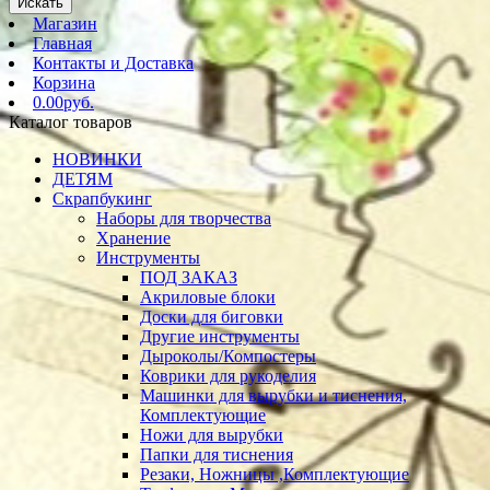
Искать
Магазин
Главная
Контакты и Доставка
Корзина
0.00руб.
Каталог товаров
НОВИНКИ
ДЕТЯМ
Скрапбукинг
Наборы для творчества
Хранение
Инструменты
ПОД ЗАКАЗ
Акриловые блоки
Доски для биговки
Другие инструменты
Дыроколы/Компостеры
Коврики для рукоделия
Машинки для вырубки и тиснения,
Комплектующие
Ножи для вырубки
Папки для тиснения
Резаки, Ножницы ,Комплектующие