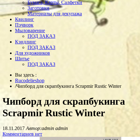
Бумага, Карты, Салфетки
Заготовки
Материалы для декупажа
Квилинг
Пэчворк
Мыловарение
ПОД ЗАКАЗ
Кэндлинг
ПОД ЗАКАЗ
Для художников
Шитье
ПОД ЗАКАЗ
Вы здесь :
Rucodelieshop
/
Чипборд для скрапбукинга Scrapmir Rustic Winter
Чипборд для скрапбукинга
Scrapmir Rustic Winter
18.11.2017
Автор:admin admin
Комментариев нет