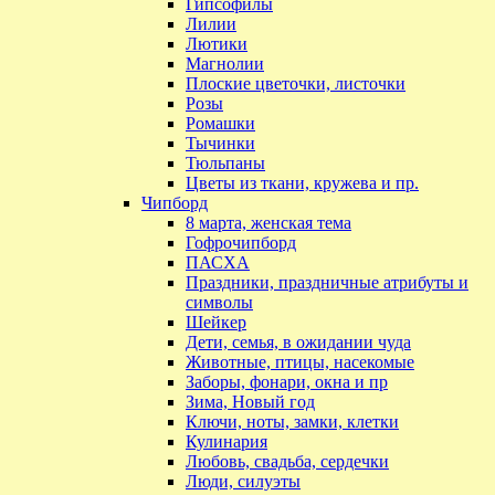
Гипсофилы
Лилии
Лютики
Магнолии
Плоские цветочки, листочки
Розы
Ромашки
Тычинки
Тюльпаны
Цветы из ткани, кружева и пр.
Чипборд
8 марта, женская тема
Гофрочипборд
ПАСХА
Праздники, праздничные атрибуты и
символы
Шейкер
Дети, семья, в ожидании чуда
Животные, птицы, насекомые
Заборы, фонари, окна и пр
Зима, Новый год
Ключи, ноты, замки, клетки
Кулинария
Любовь, свадьба, сердечки
Люди, силуэты