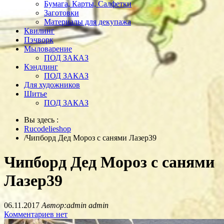
Бумага, Карты, Салфетки
Заготовки
Материалы для декупажа
Квилинг
Пэчворк
Мыловарение
ПОД ЗАКАЗ
Кэндлинг
ПОД ЗАКАЗ
Для художников
Шитье
ПОД ЗАКАЗ
Вы здесь :
Rucodelieshop
/
Чипборд Дед Мороз с санями Лазер39
Чипборд Дед Мороз с санями
Лазер39
06.11.2017
Автор:admin admin
Комментариев нет