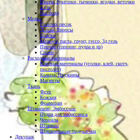
Цветы, букетики, тычинки, ягодки, веточки
и пр.
Чипборд
Медиа
Глиттер, песок
Дотсы, Дропсы
Краски
Медиум, паста, грунт, гессо, 3д гель
Прочее (топпинг, пудра и др)
Спреи
Расходные материалы
Клеевые материалы (уголки, клей, скотч,
пистолет)
Кольца, Пружины
Магниты
Ткань
Фетр
Кожзам
Фоамиран
Штампинг, Эмбоссинг
Пудра для эмбоссинга
Чернила
Штампы
Штемпельные подушечки
Декупаж