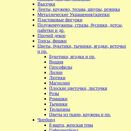
Высечки
Ленты, кружево, тесьма, шнуры, резинка
Металлические Украшения/скрепки
Пластиковые фигурки
Полужемчужины, стразы, бусинки, дотсы,
пайетки и др.
Прочий декор
Топсы, фишки
Цветы, букетики, тычинки, ягодки, веточки
и пр.
Букетики, ягодки и пр.
Вишня
Гипсофилы
Лилии
Лютики
Магнолии
Плоские цветочки, листочки
Розы
Ромашки
Тычинки
Тюльпаны
Цветы из ткани, кружева и пр.
Чипборд
8 марта, женская тема
Гофрочипборд