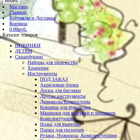
Искать
Магазин
Главная
Контакты и Доставка
Корзина
0.00руб.
Каталог товаров
НОВИНКИ
ДЕТЯМ
Скрапбукинг
Наборы для творчества
Хранение
Инструменты
ПОД ЗАКАЗ
Акриловые блоки
Доски для биговки
Другие инструменты
Дыроколы/Компостеры
Коврики для рукоделия
Машинки для вырубки и тиснения,
Комплектующие
Ножи для вырубки
Папки для тиснения
Резаки, Ножницы ,Комплектующие