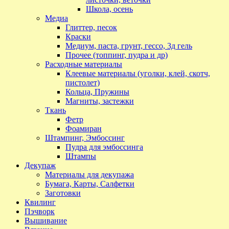
Школа, осень
Медиа
Глиттер, песок
Краски
Медиум, паста, грунт, гессо, 3д гель
Прочее (топпинг, пудра и др)
Расходные материалы
Клеевые материалы (уголки, клей, скотч,
пистолет)
Кольца, Пружины
Магниты, застежки
Ткань
Фетр
Фоамиран
Штампинг, Эмбоссинг
Пудра для эмбоссинга
Штампы
Декупаж
Материалы для декупажа
Бумага, Карты, Салфетки
Заготовки
Квилинг
Пэчворк
Вышивание