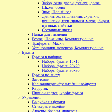
Забор, окна, двери, фонари, доски
Школа, осень
Зима, Новый год
Для ниток, вышивания, скрепки,
прищепки, теги, ярлыки, марки, бирки,
пуговки, пайетки
Составные цветы
Папки для тиснения
Резаки, Ножницы ,Комплектующие
Трафареты, Маски
Установщики люверсов, Комплектующие
Бумага
Бумага в наборах
Наборы бумаги 15х15
Наборы бумаги 20х20
Наборы бумаги 30х30
Бумага по листу
Заготовки
Калька/оверлей/фольга/тишью/ацетат
Кардсток
Пивной картон, крафт бумага
Украшения
Вырубка из бумаги
Стикеры, наклейки
Анкеры, брадсы, люверсы