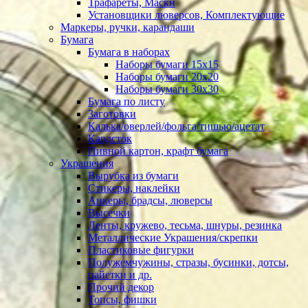
Трафареты, Маски
Установщики люверсов, Комплектующие
Маркеры, ручки, карандаши
Бумага
Бумага в наборах
Наборы бумаги 15х15
Наборы бумаги 20х20
Наборы бумаги 30х30
Бумага по листу
Заготовки
Калька/оверлей/фольга/тишью/ацетат
Кардсток
Пивной картон, крафт бумага
Украшения
Вырубка из бумаги
Стикеры, наклейки
Анкеры, брадсы, люверсы
Высечки
Ленты, кружево, тесьма, шнуры, резинка
Металлические Украшения/скрепки
Пластиковые фигурки
Полужемчужины, стразы, бусинки, дотсы,
пайетки и др.
Прочий декор
Топсы, фишки