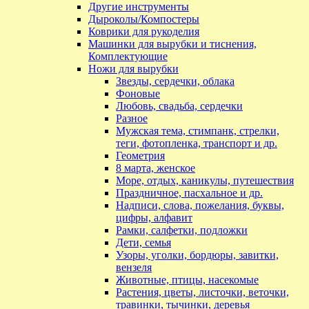
Другие инструменты
Дыроколы/Компостеры
Коврики для рукоделия
Машинки для вырубки и тиснения,
Комплектующие
Ножи для вырубки
Звезды, сердечки, облака
Фоновые
Любовь, свадьба, сердечки
Разное
Мужская тема, стимпанк, стрелки,
теги, фотопленка, транспорт и др.
Геометрия
8 марта, женское
Море, отдых, каникулы, путешествия
Праздничное, пасхальное и др.
Надписи, слова, пожелания, буквы,
цифры, алфавит
Рамки, салфетки, подложки
Дети, семья
Узоры, уголки, бордюры, завитки,
вензеля
Животные, птицы, насекомые
Растения, цветы, листочки, веточки,
травинки, тычинки, деревья