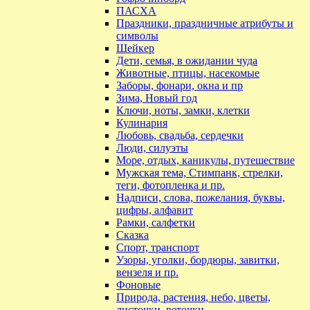
ПАСХА
Праздники, праздничные атрибуты и
символы
Шейкер
Дети, семья, в ожидании чуда
Животные, птицы, насекомые
Заборы, фонари, окна и пр
Зима, Новый год
Ключи, ноты, замки, клетки
Кулинария
Любовь, свадьба, сердечки
Люди, силуэты
Море, отдых, каникулы, путешествие
Мужская тема, Стимпанк, стрелки,
теги, фотопленка и пр.
Надписи, слова, пожелания, буквы,
цифры, алфавит
Рамки, салфетки
Сказка
Спорт, транспорт
Узоры, уголки, бордюры, завитки,
вензеля и пр.
Фоновые
Природа, растения, небо, цветы,
листочки, веточки