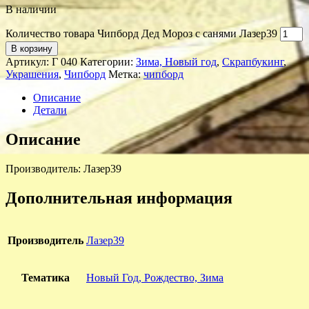
В наличии
Количество товара Чипборд Дед Мороз с санями Лазер39
В корзину
Артикул:
Г 040
Категории:
Зима, Новый год
,
Скрапбукинг
,
Украшения
,
Чипборд
Метка:
чипборд
Описание
Детали
Описание
Производитель: Лазер39
Дополнительная информация
Производитель
Лазер39
Тематика
Новый Год, Рождество, Зима