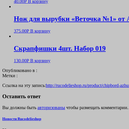
40.00
Р
В корзину
Нож для вырубки «Веточка №1» от 
375.00
Р
В корзину
Скрапфишки 4шт. Набор 019
130.00
Р
В корзину
Опубликовано в :
Метки :
Ссылка на эту запись:
http://rucodelieshop.ru/product/chipbord-azhu
Оставить ответ
Вы должны быть
авторизованы
чтобы размещать комментарии.
Новости Rucodelieshop