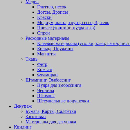
Медиа
Глиттер, песок
Дотсы, Дропсы
Краски
Медиум, паста, грунт, гессо, 3д гель
Прочее (топпинг, пудра и др)
Спреи
Расходные материалы
Клеевые материалы (уголки, клей, скотч, пист
Кольца, Пружины
Магниты
Ткань
Фетр
Кожзам
Фоамиран
Штампинг, Эмбоссинг
Пудра для эмбоссинга
Чернила
Штампы
Штемпельные подушечки
Декупаж
Бумага, Карты, Салфетки
Заготовки
Материалы для декупажа
Квилинг