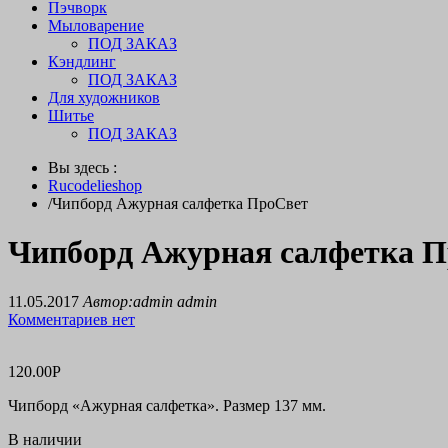
Пэчворк
Мыловарение
ПОД ЗАКАЗ
Кэндлинг
ПОД ЗАКАЗ
Для художников
Шитье
ПОД ЗАКАЗ
Вы здесь :
Rucodelieshop
/
Чипборд Ажурная салфетка ПроСвет
Чипборд Ажурная салфетка 
11.05.2017
Автор:admin admin
Комментариев нет
120.00
Р
Чипборд «Ажурная салфетка». Размер 137 мм.
В наличии