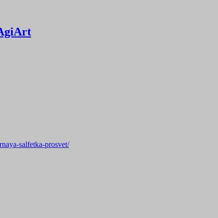
AgiArt
rnaya-salfetka-prosvet/