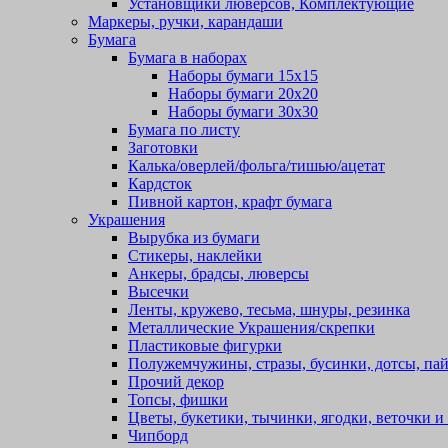
Установщики люверсов, Комплектующие
Маркеры, ручки, карандаши
Бумага
Бумага в наборах
Наборы бумаги 15х15
Наборы бумаги 20х20
Наборы бумаги 30х30
Бумага по листу
Заготовки
Калька/оверлей/фольга/тишью/ацетат
Кардсток
Пивной картон, крафт бумага
Украшения
Вырубка из бумаги
Стикеры, наклейки
Анкеры, брадсы, люверсы
Высечки
Ленты, кружево, тесьма, шнуры, резинка
Металлические Украшения/скрепки
Пластиковые фигурки
Полужемчужины, стразы, бусинки, дотсы, пай
Прочий декор
Топсы, фишки
Цветы, букетики, тычинки, ягодки, веточки и 
Чипборд