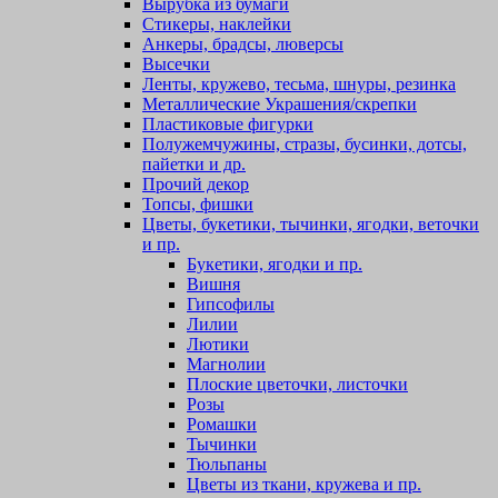
Вырубка из бумаги
Стикеры, наклейки
Анкеры, брадсы, люверсы
Высечки
Ленты, кружево, тесьма, шнуры, резинка
Металлические Украшения/скрепки
Пластиковые фигурки
Полужемчужины, стразы, бусинки, дотсы,
пайетки и др.
Прочий декор
Топсы, фишки
Цветы, букетики, тычинки, ягодки, веточки
и пр.
Букетики, ягодки и пр.
Вишня
Гипсофилы
Лилии
Лютики
Магнолии
Плоские цветочки, листочки
Розы
Ромашки
Тычинки
Тюльпаны
Цветы из ткани, кружева и пр.