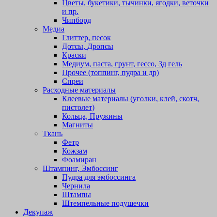
Цветы, букетики, тычинки, ягодки, веточки
и пр.
Чипборд
Медиа
Глиттер, песок
Дотсы, Дропсы
Краски
Медиум, паста, грунт, гессо, 3д гель
Прочее (топпинг, пудра и др)
Спреи
Расходные материалы
Клеевые материалы (уголки, клей, скотч,
пистолет)
Кольца, Пружины
Магниты
Ткань
Фетр
Кожзам
Фоамиран
Штампинг, Эмбоссинг
Пудра для эмбоссинга
Чернила
Штампы
Штемпельные подушечки
Декупаж