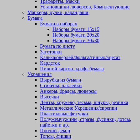
Трафареты, Маски
Установщики люверсов, Комплектующие
Маркеры, ручки, карандаши
Бумага
Бумага в наборах
Наборы бумаги 15х15
Наборы бумаги 20х20
Наборы бумаги 30х30
Бумага по листу
Заготовки
Калька/оверлей/фольга/тишью/ацетат
Кардсток
Пивной картон, крафт бумага
Украшения
Вырубка из бумаги
Стикеры, наклейки
Анкеры, брадсы, люверсы
Высечки
Ленты, кружево, тесьма, шнуры, резинка
Металлические Украшения/скрепки
Пластиковые фигурки
Полужемчужины, стразы, бусинки, дотсы,
пайетки и др.
Прочий декор
Топсы, фишки