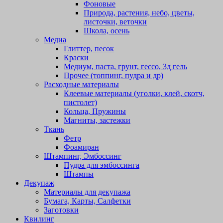
Фоновые
Природа, растения, небо, цветы,
листочки, веточки
Школа, осень
Медиа
Глиттер, песок
Краски
Медиум, паста, грунт, гессо, 3д гель
Прочее (топпинг, пудра и др)
Расходные материалы
Клеевые материалы (уголки, клей, скотч,
пистолет)
Кольца, Пружины
Магниты, застежки
Ткань
Фетр
Фоамиран
Штампинг, Эмбоссинг
Пудра для эмбоссинга
Штампы
Декупаж
Материалы для декупажа
Бумага, Карты, Салфетки
Заготовки
Квилинг