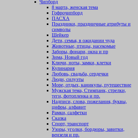
Чипборд
8 марта, женская тема
Гофрочипборд
ПАСХА
Праздники, праздничные атрибуты и
символы
Шейкер
Дети, семья, в ожидании чуда
Животные, птицы, насекомые
Заборы, фонари, окна и пр
Зима, Новый год
Ключи, ноты, замки, клетки
Кулинария
Любовь, свадьба, сердечки
Люди, силуэты
Море, отдых, каникулы, путешествие
Мужская тема, Стимпанк, стрелки,
теги, фотопленка и пр.
Надписи, слова, пожелания, буквы,
цифры, алфавит
Рамки, салфетки
Сказка
Спорт, транспорт
Узоры, уголки, бордюры, завитки,
вензеля и пр.