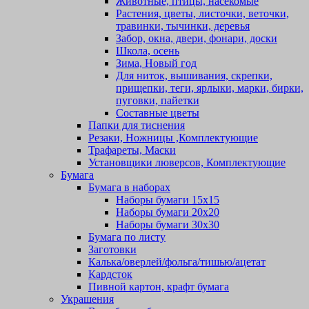
Животные, птицы, насекомые
Растения, цветы, листочки, веточки,
травинки, тычинки, деревья
Забор, окна, двери, фонари, доски
Школа, осень
Зима, Новый год
Для ниток, вышивания, скрепки,
прищепки, теги, ярлыки, марки, бирки,
пуговки, пайетки
Составные цветы
Папки для тиснения
Резаки, Ножницы ,Комплектующие
Трафареты, Маски
Установщики люверсов, Комплектующие
Бумага
Бумага в наборах
Наборы бумаги 15х15
Наборы бумаги 20х20
Наборы бумаги 30х30
Бумага по листу
Заготовки
Калька/оверлей/фольга/тишью/ацетат
Кардсток
Пивной картон, крафт бумага
Украшения