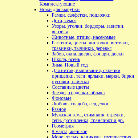
Комплектующие
Ножи для вырубки
Рамки, салфетки, подложки
Дети, семья
Узоры, уголки, бордюры, завитки,
вензеля
Животные, птицы, насекомые
Растения, цветы, листочки, веточки,
травинки, тычинки, деревья
Забор, окна, двери, фонари, доски
Школа, осень
Зима, Новый год
Для ниток, вышивания, скрепки,
прищепки, теги, ярлыки, марки, бирки,
пуговки, пайетки
Составные цветы
Звезды, сердечки, облака
Фоновые
Любовь, свадьба, сердечки
Разное
Мужская тема, стимпанк, стрелки,
теги, фотопленка, транспорт и др.
Геометрия
8 марта, женское
Море, отдых, каникулы, путешествия