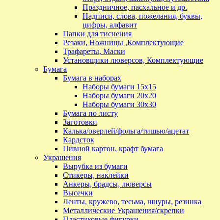
Праздничное, пасхальное и др.
Надписи, слова, пожелания, буквы,
цифры, алфавит
Папки для тиснения
Резаки, Ножницы ,Комплектующие
Трафареты, Маски
Установщики люверсов, Комплектующие
Бумага
Бумага в наборах
Наборы бумаги 15х15
Наборы бумаги 20х20
Наборы бумаги 30х30
Бумага по листу
Заготовки
Калька/оверлей/фольга/тишью/ацетат
Кардсток
Пивной картон, крафт бумага
Украшения
Вырубка из бумаги
Стикеры, наклейки
Анкеры, брадсы, люверсы
Высечки
Ленты, кружево, тесьма, шнуры, резинка
Металлические Украшения/скрепки
Пластиковые фигурки