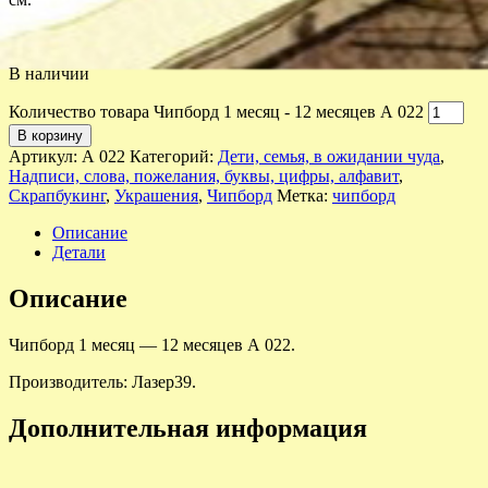
В наличии
Количество товара Чипборд 1 месяц - 12 месяцев А 022
В корзину
Артикул:
А 022
Категорий:
Дети, семья, в ожидании чуда
,
Надписи, слова, пожелания, буквы, цифры, алфавит
,
Скрапбукинг
,
Украшения
,
Чипборд
Метка:
чипборд
Описание
Детали
Описание
Чипборд 1 месяц — 12 месяцев А 022.
Производитель: Лазер39.
Дополнительная информация