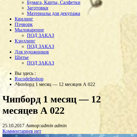
Бумага, Карты, Салфетки
Заготовки
Материалы для декупажа
Квилинг
Пэчворк
Мыловарение
ПОД ЗАКАЗ
Кэндлинг
ПОД ЗАКАЗ
Для художников
Шитье
ПОД ЗАКАЗ
Вы здесь :
Rucodelieshop
/
Чипборд 1 месяц — 12 месяцев А 022
Чипборд 1 месяц — 12
месяцев А 022
25.10.2017
Автор:admin admin
Комментариев нет