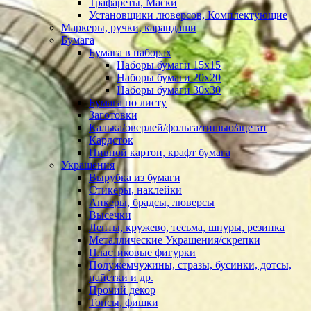
Трафареты, Маски
Установщики люверсов, Комплектующие
Маркеры, ручки, карандаши
Бумага
Бумага в наборах
Наборы бумаги 15х15
Наборы бумаги 20х20
Наборы бумаги 30х30
Бумага по листу
Заготовки
Калька/оверлей/фольга/тишью/ацетат
Кардсток
Пивной картон, крафт бумага
Украшения
Вырубка из бумаги
Стикеры, наклейки
Анкеры, брадсы, люверсы
Высечки
Ленты, кружево, тесьма, шнуры, резинка
Металлические Украшения/скрепки
Пластиковые фигурки
Полужемчужины, стразы, бусинки, дотсы,
пайетки и др.
Прочий декор
Топсы, фишки