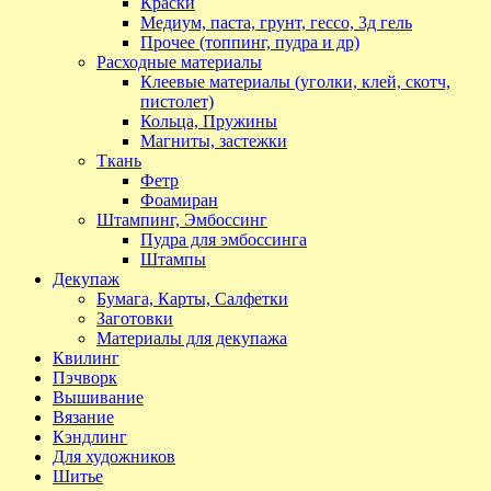
Краски
Медиум, паста, грунт, гессо, 3д гель
Прочее (топпинг, пудра и др)
Расходные материалы
Клеевые материалы (уголки, клей, скотч,
пистолет)
Кольца, Пружины
Магниты, застежки
Ткань
Фетр
Фоамиран
Штампинг, Эмбоссинг
Пудра для эмбоссинга
Штампы
Декупаж
Бумага, Карты, Салфетки
Заготовки
Материалы для декупажа
Квилинг
Пэчворк
Вышивание
Вязание
Кэндлинг
Для художников
Шитье