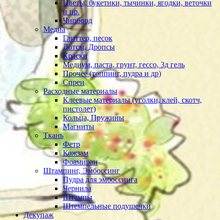
Цветы, букетики, тычинки, ягодки, веточки
и пр.
Чипборд
Медиа
Глиттер, песок
Дотсы, Дропсы
Краски
Медиум, паста, грунт, гессо, 3д гель
Прочее (топпинг, пудра и др)
Спреи
Расходные материалы
Клеевые материалы (уголки, клей, скотч,
пистолет)
Кольца, Пружины
Магниты
Ткань
Фетр
Кожзам
Фоамиран
Штампинг, Эмбоссинг
Пудра для эмбоссинга
Чернила
Штампы
Штемпельные подушечки
Декупаж