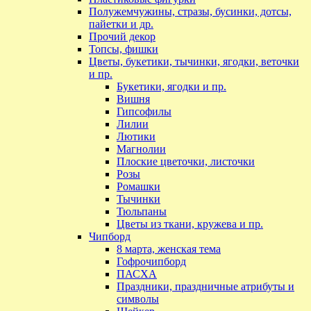
Полужемчужины, стразы, бусинки, дотсы,
пайетки и др.
Прочий декор
Топсы, фишки
Цветы, букетики, тычинки, ягодки, веточки
и пр.
Букетики, ягодки и пр.
Вишня
Гипсофилы
Лилии
Лютики
Магнолии
Плоские цветочки, листочки
Розы
Ромашки
Тычинки
Тюльпаны
Цветы из ткани, кружева и пр.
Чипборд
8 марта, женская тема
Гофрочипборд
ПАСХА
Праздники, праздничные атрибуты и
символы