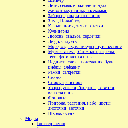
Шейкер
Дети, семья, в ожидании чуда
Животные, птицы, насекомые
Заборы, фонари, окна и пр
Зима, Новый год
Ключи, ноты, замки, клетки
Кулинария
Любовь, свадьба, сердечки
Люди, силуэты
Море, отдых, каникулы, путешествие
Мужская тема, Стимпанк, стрелки,
теги, фотопленка и пр.
Надписи, слова, пожелания, буквы,
цифры, алфавит
Рамки, салфетки
Сказка
Спорт, транспорт
Узоры, уголки, бордюры, завитки,
вензеля и пр.
Фоновые
Природа, растения, небо, цветы,
листочки, веточки
Школа, осень
Медиа
Глиттер, песок