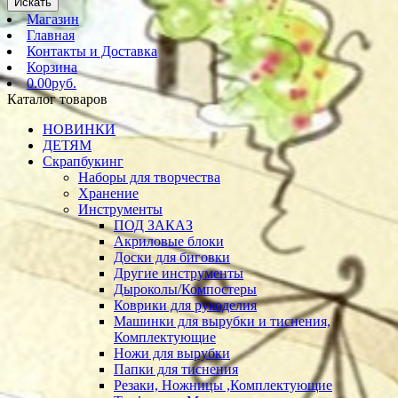
Искать
Магазин
Главная
Контакты и Доставка
Корзина
0.00руб.
Каталог товаров
НОВИНКИ
ДЕТЯМ
Скрапбукинг
Наборы для творчества
Хранение
Инструменты
ПОД ЗАКАЗ
Акриловые блоки
Доски для биговки
Другие инструменты
Дыроколы/Компостеры
Коврики для рукоделия
Машинки для вырубки и тиснения,
Комплектующие
Ножи для вырубки
Папки для тиснения
Резаки, Ножницы ,Комплектующие