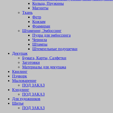
Кольца, Пружины
Магниты
Ткань
Фетр
Кожзам
Фоамиран
Штампинг, Эмбоссинг
Пудра для эмбоссинга
Чернила
Штампы
Штемпельные подушечки
Декупаж
Бумага, Карты, Салфетки
Заготовки
Материалы для декупажа
Квилинг
Пэчворк
Мыловарение
ПОД ЗАКАЗ
Кэндлинг
ПОД ЗАКАЗ
Для художников
Шитье
ПОД ЗАКАЗ