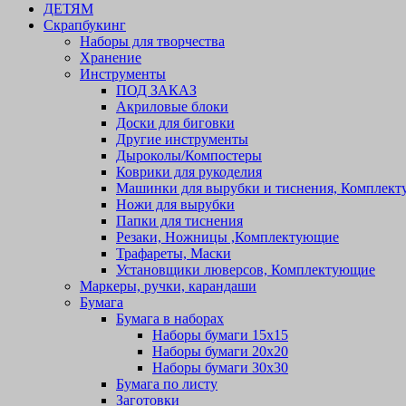
ДЕТЯМ
Скрапбукинг
Наборы для творчества
Хранение
Инструменты
ПОД ЗАКАЗ
Акриловые блоки
Доски для биговки
Другие инструменты
Дыроколы/Компостеры
Коврики для рукоделия
Машинки для вырубки и тиснения, Комплек
Ножи для вырубки
Папки для тиснения
Резаки, Ножницы ,Комплектующие
Трафареты, Маски
Установщики люверсов, Комплектующие
Маркеры, ручки, карандаши
Бумага
Бумага в наборах
Наборы бумаги 15х15
Наборы бумаги 20х20
Наборы бумаги 30х30
Бумага по листу
Заготовки