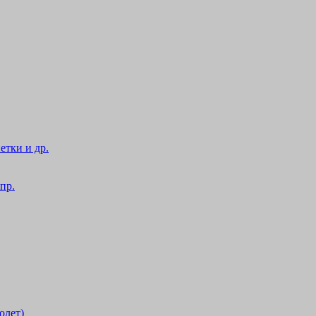
етки и др.
пр.
олет)