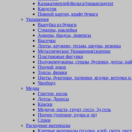
Калька/оверлей/фольга/тишью/ацетат
Кардсток
Пивной картон, крафт бумага
Украшения
Вырубка из бумаги
Стикеры, наклейки
Анкеры, брадсы, люверсы
Высечки
Ленты, кружево, тесьма, шнуры, резинка
Металлические Украшения/скрепки
Пластиковые фигурки
Полужемчужины, стразы, бусинки, дотсы, пай
Прочий декор
Топсы, фишки
Цветы, букетики, тычинки, ягодки, веточки и 
Чипборд
Медиа
Глиттер, песок
Дотсы, Дропсы
Краски
Медиум, паста, грунт, гессо, 3д гель
Прочее (топпинг, пудра и др)
Спреи
Расходные материалы
Клеевые материалы (уголки, клей, скотч, пист