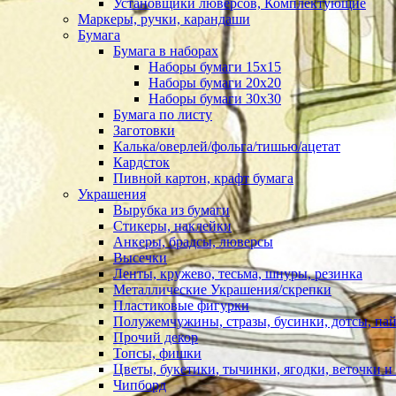
Установщики люверсов, Комплектующие
Маркеры, ручки, карандаши
Бумага
Бумага в наборах
Наборы бумаги 15х15
Наборы бумаги 20х20
Наборы бумаги 30х30
Бумага по листу
Заготовки
Калька/оверлей/фольга/тишью/ацетат
Кардсток
Пивной картон, крафт бумага
Украшения
Вырубка из бумаги
Стикеры, наклейки
Анкеры, брадсы, люверсы
Высечки
Ленты, кружево, тесьма, шнуры, резинка
Металлические Украшения/скрепки
Пластиковые фигурки
Полужемчужины, стразы, бусинки, дотсы, пай
Прочий декор
Топсы, фишки
Цветы, букетики, тычинки, ягодки, веточки и 
Чипборд