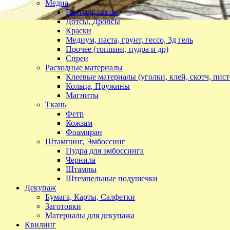
Медиа
Глиттер, песок
Дотсы, Дропсы
Краски
Медиум, паста, грунт, гессо, 3д гель
Прочее (топпинг, пудра и др)
Спреи
Расходные материалы
Клеевые материалы (уголки, клей, скотч, пист
Кольца, Пружины
Магниты
Ткань
Фетр
Кожзам
Фоамиран
Штампинг, Эмбоссинг
Пудра для эмбоссинга
Чернила
Штампы
Штемпельные подушечки
Декупаж
Бумага, Карты, Салфетки
Заготовки
Материалы для декупажа
Квилинг