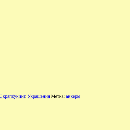
Скрапбукинг
,
Украшения
Метка:
анкеры