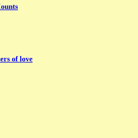
ounts
rs of love