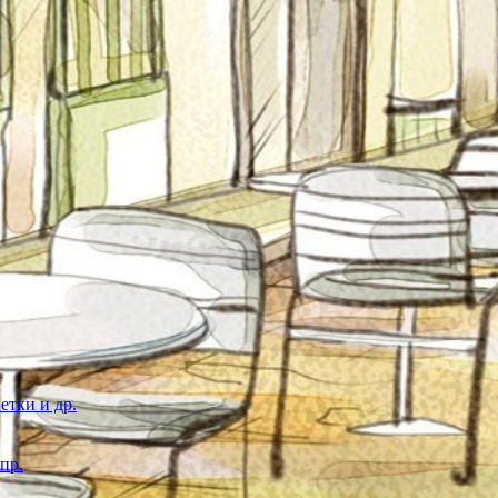
етки и др.
пр.