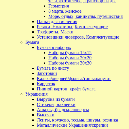
теги, фотопленка, транспорт и др.
Геометрия
8 марта, женское
Море, отдых, каникулы, путешествия
Папки для тиснения
Резаки, Ножницы ,Комплектующие
Трафареты, Маски
Установщики люверсов, Комплектующие
Бумага
Бумага в наборах
Наборы бумаги 15х15
Наборы бумаги 20х20
Наборы бумаги 30х30
Бумага по листу
Заготовки
Калька/оверлей/фольга/тишью/ацетат
Кардсток
Пивной картон, крафт бумага
Украшения
Вырубка из бумаги
Стикеры, наклейки
Анкеры, брадсы, люверсы
Высечки
Ленты, кружево, тесьма, шнуры, резинка
Металлические Украшения/скрепки