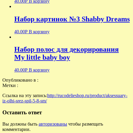
40.00
Р
В корзину
Набор картинок №3 Shabby Dreams
40.00
Р
В корзину
Набор полос для декорирования
My little baby boy
40.00
Р
В корзину
Опубликовано в :
Метки :
Ссылка на эту запись:
http://rucodelieshop.ru/product/aksessuary-
iz-olhi-srez-spil-5-8-sm/
Оставить ответ
Вы должны быть
авторизованы
чтобы размещать
комментарии.