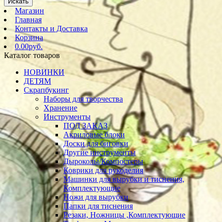
Искать
Магазин
Главная
Контакты и Доставка
Корзина
0.00руб.
Каталог товаров
НОВИНКИ
ДЕТЯМ
Скрапбукинг
Наборы для творчества
Хранение
Инструменты
ПОД ЗАКАЗ
Акриловые блоки
Доски для биговки
Другие инструменты
Дыроколы/Компостеры
Коврики для рукоделия
Машинки для вырубки и тиснения,
Комплектующие
Ножи для вырубки
Папки для тиснения
Резаки, Ножницы ,Комплектующие