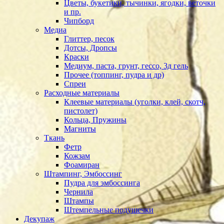
Цветы, букетики, тычинки, ягодки, веточки
и пр.
Чипборд
Медиа
Глиттер, песок
Дотсы, Дропсы
Краски
Медиум, паста, грунт, гессо, 3д гель
Прочее (топпинг, пудра и др)
Спреи
Расходные материалы
Клеевые материалы (уголки, клей, скотч,
пистолет)
Кольца, Пружины
Магниты
Ткань
Фетр
Кожзам
Фоамиран
Штампинг, Эмбоссинг
Пудра для эмбоссинга
Чернила
Штампы
Штемпельные подушечки
Декупаж