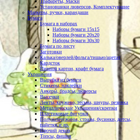
Трафареты, Маски
Установщики люверсов, Комплектующие
Маркеры, ручки, карандаши
Бумага
Бумага в наборах
Наборы бумаги 15х15
Наборы бумаги 20х20
Наборы бумаги 30х30
Бумага по листу
Заготовки
Калька/оверлей/фольга/тишью/ацетат
Кардсток
Пивной картон, крафт бумага
Украшения
Вырубка из бумаги
Стикеры, наклейки
Анкеры, брадсы, люверсы
Высечки
Ленты, кружево, тесьма, шнуры, резинка
Металлические Украшения/скрепки
Пластиковые фигурки
Полужемчужины, стразы, бусинки, дотсы,
пайетки и др.
Прочий декор
Топсы, фишки