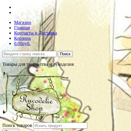
Магазин
Главная
Контакты и Доставка
Корзина
0.00руб.
Поиск
Товары для творчества и рукоделия
Поиск товаров