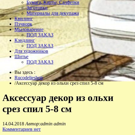
Бумага, Карты, Салфетки
Заготовки
Материалы для декупажа
Квилинг
Пэчворк
Мыловарение
ПОД ЗАКАЗ
Кэндлинг
ПОД ЗАКАЗ
Для художников
Шитье
ПОД ЗАКАЗ
Вы здесь :
Rucodelieshop
/
Аксессуар декор из ольхи срез спил 5-8 см
Аксессуар декор из ольхи
срез спил 5-8 см
14.04.2018
Автор:admin admin
Комментариев нет