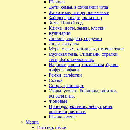
Шейкер
Дети, семья, в ожидании чуда
Животные, птицы, насекомые
Заборы, фонари, окна и пр
Зима, Новый год
Ключи, ноты, замки, клетки
Кулинария
Любовь, свадьба, сердечки
Люди, силуэты
Море, отдых, каникулы, путешествие
Мужская тема, Стимпанк, стрелки,
теги, фотопленка и пр.
Надписи, слова, пожелания, буквы,
цифры, алфавит
Рамки, салфетки
Сказка
Спорт, транспорт
Узоры, уголки, бордюры, завитки,
вензеля и пр.
Фоновые
Природа, растения, небо, цветы,
листочки, веточки
Школа, осень
Медиа
Глиттер, песок