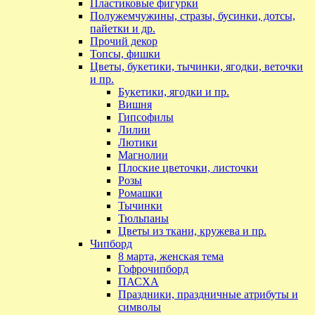
Пластиковые фигурки
Полужемчужины, стразы, бусинки, дотсы,
пайетки и др.
Прочий декор
Топсы, фишки
Цветы, букетики, тычинки, ягодки, веточки
и пр.
Букетики, ягодки и пр.
Вишня
Гипсофилы
Лилии
Лютики
Магнолии
Плоские цветочки, листочки
Розы
Ромашки
Тычинки
Тюльпаны
Цветы из ткани, кружева и пр.
Чипборд
8 марта, женская тема
Гофрочипборд
ПАСХА
Праздники, праздничные атрибуты и
символы