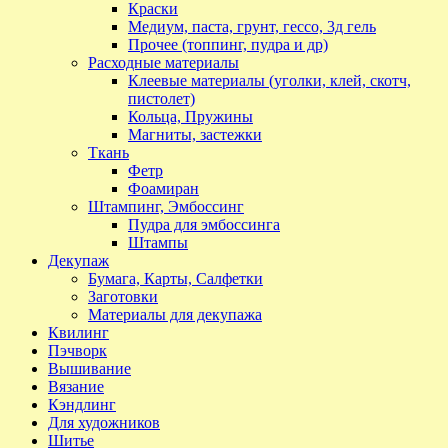
Краски
Медиум, паста, грунт, гессо, 3д гель
Прочее (топпинг, пудра и др)
Расходные материалы
Клеевые материалы (уголки, клей, скотч,
пистолет)
Кольца, Пружины
Магниты, застежки
Ткань
Фетр
Фоамиран
Штампинг, Эмбоссинг
Пудра для эмбоссинга
Штампы
Декупаж
Бумага, Карты, Салфетки
Заготовки
Материалы для декупажа
Квилинг
Пэчворк
Вышивание
Вязание
Кэндлинг
Для художников
Шитье