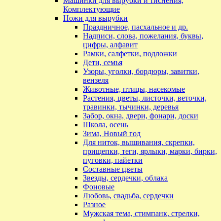
Машинки для вырубки и тиснения,
Комплектующие
Ножи для вырубки
Праздничное, пасхальное и др.
Надписи, слова, пожелания, буквы,
цифры, алфавит
Рамки, салфетки, подложки
Дети, семья
Узоры, уголки, бордюры, завитки,
вензеля
Животные, птицы, насекомые
Растения, цветы, листочки, веточки,
травинки, тычинки, деревья
Забор, окна, двери, фонари, доски
Школа, осень
Зима, Новый год
Для ниток, вышивания, скрепки,
прищепки, теги, ярлыки, марки, бирки,
пуговки, пайетки
Составные цветы
Звезды, сердечки, облака
Фоновые
Любовь, свадьба, сердечки
Разное
Мужская тема, стимпанк, стрелки,