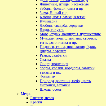
Животные, птицы, насекомые
Заборы, фонари, окна и пр
Зима, Новый год
Ключи, ноты, замки, клетки
Кулинария
Любовь, свадьба, сердечки
Люди, силуэты
Море, отдых, каникулы, путешествие
Мужская тема, Стимпанк, стрелки,
теги, фотопленка и пр.
Надписи, слова, пожелания, буквы,
цифры, алфавит
Рамки, салфетки
Сказка
Спорт, транспорт
Узоры, уголки, бордюры, завитки,
вензеля и пр.
Фоновые
Природа, растения, небо, цветы,
листочки, веточки
Школа, осень
Медиа
Глиттер, песок
Краски