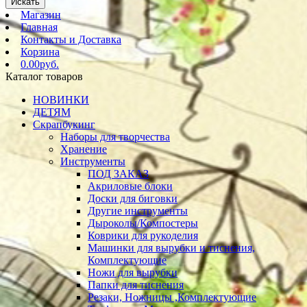
Искать
Магазин
Главная
Контакты и Доставка
Корзина
0.00руб.
Каталог товаров
НОВИНКИ
ДЕТЯМ
Скрапбукинг
Наборы для творчества
Хранение
Инструменты
ПОД ЗАКАЗ
Акриловые блоки
Доски для биговки
Другие инструменты
Дыроколы/Компостеры
Коврики для рукоделия
Машинки для вырубки и тиснения,
Комплектующие
Ножи для вырубки
Папки для тиснения
Резаки, Ножницы ,Комплектующие