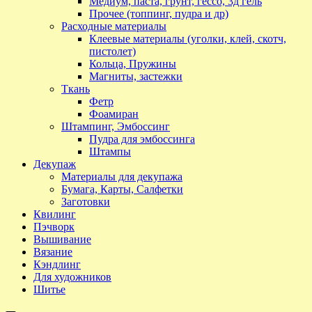
Медиум, паста, грунт, гессо, 3д гель
Прочее (топпинг, пудра и др)
Расходные материалы
Клеевые материалы (уголки, клей, скотч,
пистолет)
Кольца, Пружины
Магниты, застежки
Ткань
Фетр
Фоамиран
Штампинг, Эмбоссинг
Пудра для эмбоссинга
Штампы
Декупаж
Материалы для декупажа
Бумага, Карты, Салфетки
Заготовки
Квилинг
Пэчворк
Вышивание
Вязание
Кэндлинг
Для художников
Шитье