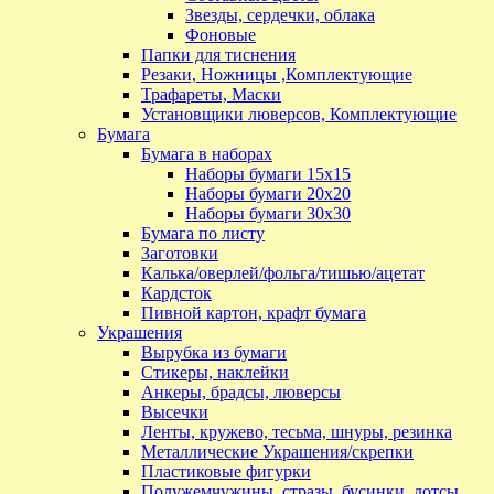
Звезды, сердечки, облака
Фоновые
Папки для тиснения
Резаки, Ножницы ,Комплектующие
Трафареты, Маски
Установщики люверсов, Комплектующие
Бумага
Бумага в наборах
Наборы бумаги 15х15
Наборы бумаги 20х20
Наборы бумаги 30х30
Бумага по листу
Заготовки
Калька/оверлей/фольга/тишью/ацетат
Кардсток
Пивной картон, крафт бумага
Украшения
Вырубка из бумаги
Стикеры, наклейки
Анкеры, брадсы, люверсы
Высечки
Ленты, кружево, тесьма, шнуры, резинка
Металлические Украшения/скрепки
Пластиковые фигурки
Полужемчужины, стразы, бусинки, дотсы,