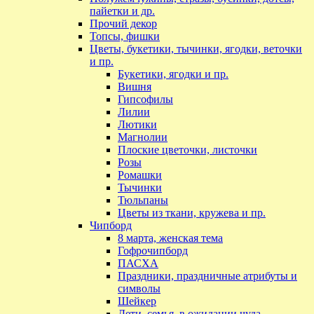
пайетки и др.
Прочий декор
Топсы, фишки
Цветы, букетики, тычинки, ягодки, веточки
и пр.
Букетики, ягодки и пр.
Вишня
Гипсофилы
Лилии
Лютики
Магнолии
Плоские цветочки, листочки
Розы
Ромашки
Тычинки
Тюльпаны
Цветы из ткани, кружева и пр.
Чипборд
8 марта, женская тема
Гофрочипборд
ПАСХА
Праздники, праздничные атрибуты и
символы
Шейкер
Дети, семья, в ожидании чуда