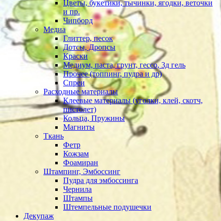
Цветы, букетики, тычинки, ягодки, веточки
и пр.
Чипборд
Медиа
Глиттер, песок
Дотсы, Дропсы
Краски
Медиум, паста, грунт, гессо, 3д гель
Прочее (топпинг, пудра и др)
Спреи
Расходные материалы
Клеевые материалы (уголки, клей, скотч,
пистолет)
Кольца, Пружины
Магниты
Ткань
Фетр
Кожзам
Фоамиран
Штампинг, Эмбоссинг
Пудра для эмбоссинга
Чернила
Штампы
Штемпельные подушечки
Декупаж