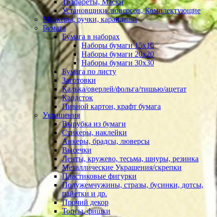
Трафареты, Маски
Установщики люверсов, Комплектующие
Маркеры, ручки, карандаши
Бумага
Бумага в наборах
Наборы бумаги 15х15
Наборы бумаги 20х20
Наборы бумаги 30х30
Бумага по листу
Заготовки
Калька/оверлей/фольга/тишью/ацетат
Кардсток
Пивной картон, крафт бумага
Украшения
Вырубка из бумаги
Стикеры, наклейки
Анкеры, брадсы, люверсы
Высечки
Ленты, кружево, тесьма, шнуры, резинка
Металлические Украшения/скрепки
Пластиковые фигурки
Полужемчужины, стразы, бусинки, дотсы,
пайетки и др.
Прочий декор
Топсы, фишки