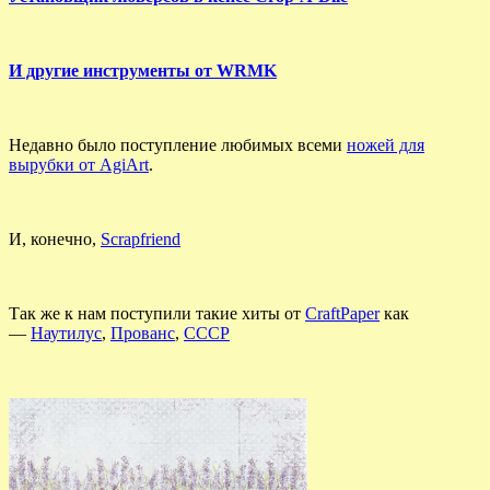
И другие инструменты от WRMK
Недавно было поступление любимых всеми
ножей для
вырубки от AgiArt
.
И, конечно,
Scrapfriend
Так же к нам поступили такие хиты от
CraftPaper
как
—
Наутилус
,
Прованс
,
СССР