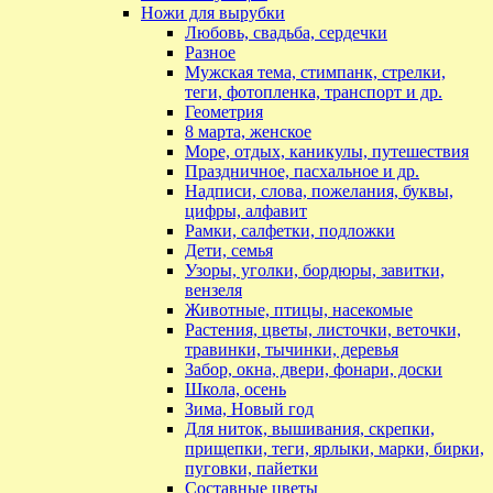
Ножи для вырубки
Любовь, свадьба, сердечки
Разное
Мужская тема, стимпанк, стрелки,
теги, фотопленка, транспорт и др.
Геометрия
8 марта, женское
Море, отдых, каникулы, путешествия
Праздничное, пасхальное и др.
Надписи, слова, пожелания, буквы,
цифры, алфавит
Рамки, салфетки, подложки
Дети, семья
Узоры, уголки, бордюры, завитки,
вензеля
Животные, птицы, насекомые
Растения, цветы, листочки, веточки,
травинки, тычинки, деревья
Забор, окна, двери, фонари, доски
Школа, осень
Зима, Новый год
Для ниток, вышивания, скрепки,
прищепки, теги, ярлыки, марки, бирки,
пуговки, пайетки
Составные цветы