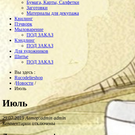
Бумага, Карты, Салфетки
Заготовки
Материалы для декупажа
Квилинг
Пэчворк
Мыловарение
ПОД ЗАКАЗ
Кэндлинг
ПОД ЗАКАЗ
Для художников
Шитье
ПОД ЗАКАЗ
Вы здесь :
Rucodelieshop
/
Новости
/
Июль
Июль
29.07.2019
Автор:admin admin
Комментарии отключены