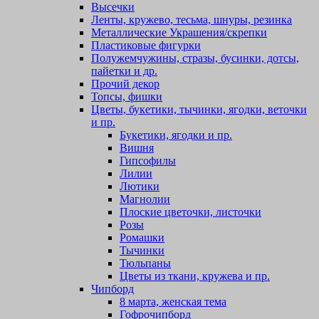
Высечки
Ленты, кружево, тесьма, шнуры, резинка
Металлические Украшения/скрепки
Пластиковые фигурки
Полужемчужины, стразы, бусинки, дотсы,
пайетки и др.
Прочий декор
Топсы, фишки
Цветы, букетики, тычинки, ягодки, веточки
и пр.
Букетики, ягодки и пр.
Вишня
Гипсофилы
Лилии
Лютики
Магнолии
Плоские цветочки, листочки
Розы
Ромашки
Тычинки
Тюльпаны
Цветы из ткани, кружева и пр.
Чипборд
8 марта, женская тема
Гофрочипборд