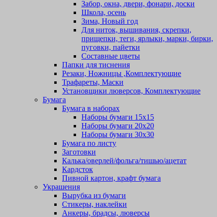
Забор, окна, двери, фонари, доски
Школа, осень
Зима, Новый год
Для ниток, вышивания, скрепки,
прищепки, теги, ярлыки, марки, бирки,
пуговки, пайетки
Составные цветы
Папки для тиснения
Резаки, Ножницы ,Комплектующие
Трафареты, Маски
Установщики люверсов, Комплектующие
Бумага
Бумага в наборах
Наборы бумаги 15х15
Наборы бумаги 20х20
Наборы бумаги 30х30
Бумага по листу
Заготовки
Калька/оверлей/фольга/тишью/ацетат
Кардсток
Пивной картон, крафт бумага
Украшения
Вырубка из бумаги
Стикеры, наклейки
Анкеры, брадсы, люверсы