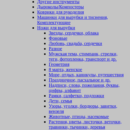
Другие инструменты
Дыроколы/Компостеры
Коврики для рукоделия
Машинки для вырубки и тиснения,
Комплектующие
Ножи для вырубки
Звезды, сердечки, облака
Фоновые
Любовь, свадьба, сердечки
Разное
Мужская тема, стимпанк, стрелки,
теги, фотопленка, транспорт и др.
Геометрия
8 марта, женское
Море, отдых, каникулы, путешествия
Праздничное, пасхальное и др.
Надписи, слова, пожелания, буквы,
цифры, алфавит
Рамки, салфетки, подложки
Дети, семья
Узоры, уголки, бордюры, завитки,
вензеля
Животные, птицы, насекомые
Растения, цветы, листочки, веточки,
травинки, тычинки, деревья