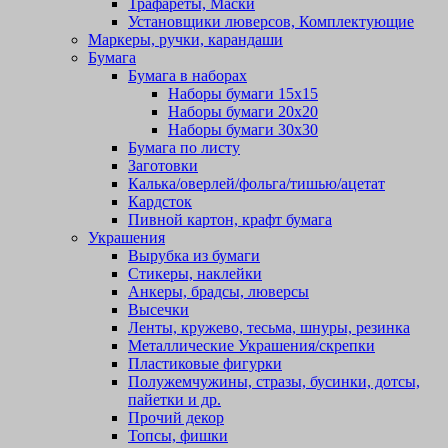
Трафареты, Маски
Установщики люверсов, Комплектующие
Маркеры, ручки, карандаши
Бумага
Бумага в наборах
Наборы бумаги 15х15
Наборы бумаги 20х20
Наборы бумаги 30х30
Бумага по листу
Заготовки
Калька/оверлей/фольга/тишью/ацетат
Кардсток
Пивной картон, крафт бумага
Украшения
Вырубка из бумаги
Стикеры, наклейки
Анкеры, брадсы, люверсы
Высечки
Ленты, кружево, тесьма, шнуры, резинка
Металлические Украшения/скрепки
Пластиковые фигурки
Полужемчужины, стразы, бусинки, дотсы,
пайетки и др.
Прочий декор
Топсы, фишки