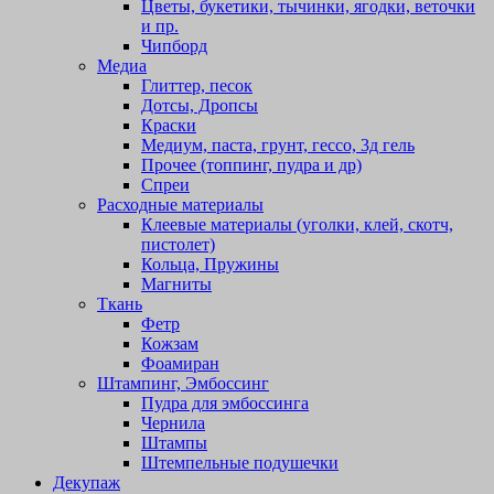
Цветы, букетики, тычинки, ягодки, веточки
и пр.
Чипборд
Медиа
Глиттер, песок
Дотсы, Дропсы
Краски
Медиум, паста, грунт, гессо, 3д гель
Прочее (топпинг, пудра и др)
Спреи
Расходные материалы
Клеевые материалы (уголки, клей, скотч,
пистолет)
Кольца, Пружины
Магниты
Ткань
Фетр
Кожзам
Фоамиран
Штампинг, Эмбоссинг
Пудра для эмбоссинга
Чернила
Штампы
Штемпельные подушечки
Декупаж