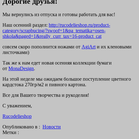
Дорогие друзья!
Мы вернулись из отпуска и готовы работать для вас!
Наш осенний раздел:
http://rucodelieshop.ru/product-
category/scrapbucing/?swoof=1&pa_tematika=osen-
shkola&paged=1&really_curr_tax=16-product_cat
совсем скоро пополнится ножами от
AgiArt
и их кленовыми
листочками)
Так же к нам едет новая осенняя коллекции бумаги
от
MonaDesign
.
На этой неделе мы ожидаем большое поступление цветного
кардстока 270гр/м2 и пивного картона.
Все для Вашего творчества и рукоделия!
С уважением,
Rucodelieshop
Опубликовано в :
Новости
Метки :