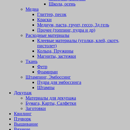
Школа, осень
Медиа
Глиттер, песок
Краски
Медиум, паста, грунт, гессо, 3д гель
Прочее (топпинг, пудра и др)
Расходные материалы
Клеевые материалы (уголки, клей, скотч,
пистолет)
Кольца, Пружины
Магниты, застежки
Ткань
Фетр
Фоамиран
Штампинг, Эмбоссинг
Пудра для эмбоссинга
Штампы
Декупаж
Материалы для декупажа
Бумага, Карты, Салфетки
Заготовки
Квилинг
Пэчворк
Вышивание
Вязание