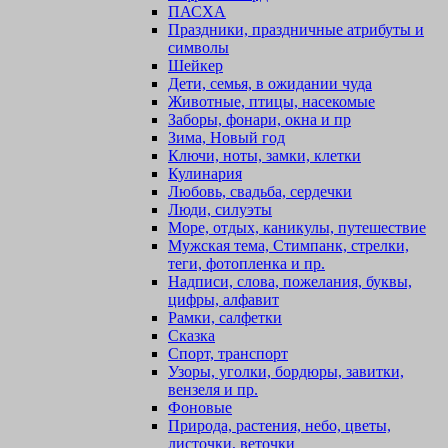
ПАСХА
Праздники, праздничные атрибуты и
символы
Шейкер
Дети, семья, в ожидании чуда
Животные, птицы, насекомые
Заборы, фонари, окна и пр
Зима, Новый год
Ключи, ноты, замки, клетки
Кулинария
Любовь, свадьба, сердечки
Люди, силуэты
Море, отдых, каникулы, путешествие
Мужская тема, Стимпанк, стрелки,
теги, фотопленка и пр.
Надписи, слова, пожелания, буквы,
цифры, алфавит
Рамки, салфетки
Сказка
Спорт, транспорт
Узоры, уголки, бордюры, завитки,
вензеля и пр.
Фоновые
Природа, растения, небо, цветы,
листочки, веточки