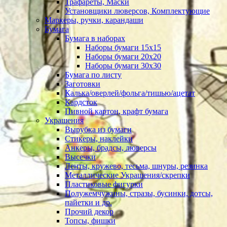
Трафареты, Маски
Установщики люверсов, Комплектующие
Маркеры, ручки, карандаши
Бумага
Бумага в наборах
Наборы бумаги 15х15
Наборы бумаги 20х20
Наборы бумаги 30х30
Бумага по листу
Заготовки
Калька/оверлей/фольга/тишью/ацетат
Кардсток
Пивной картон, крафт бумага
Украшения
Вырубка из бумаги
Стикеры, наклейки
Анкеры, брадсы, люверсы
Высечки
Ленты, кружево, тесьма, шнуры, резинка
Металлические Украшения/скрепки
Пластиковые фигурки
Полужемчужины, стразы, бусинки, дотсы,
пайетки и др.
Прочий декор
Топсы, фишки