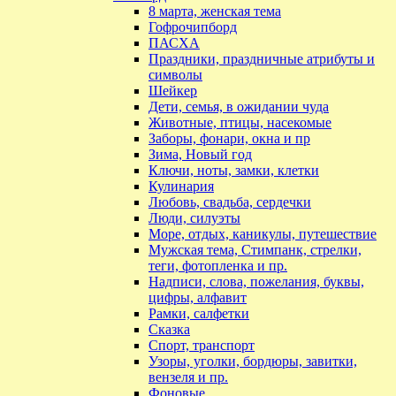
8 марта, женская тема
Гофрочипборд
ПАСХА
Праздники, праздничные атрибуты и
символы
Шейкер
Дети, семья, в ожидании чуда
Животные, птицы, насекомые
Заборы, фонари, окна и пр
Зима, Новый год
Ключи, ноты, замки, клетки
Кулинария
Любовь, свадьба, сердечки
Люди, силуэты
Море, отдых, каникулы, путешествие
Мужская тема, Стимпанк, стрелки,
теги, фотопленка и пр.
Надписи, слова, пожелания, буквы,
цифры, алфавит
Рамки, салфетки
Сказка
Спорт, транспорт
Узоры, уголки, бордюры, завитки,
вензеля и пр.
Фоновые