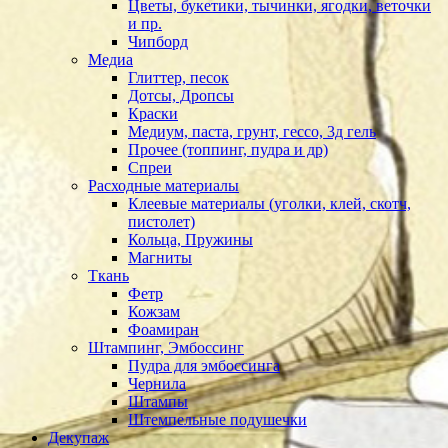
Цветы, букетики, тычинки, ягодки, веточки
и пр.
Чипборд
Медиа
Глиттер, песок
Дотсы, Дропсы
Краски
Медиум, паста, грунт, гессо, 3д гель
Прочее (топпинг, пудра и др)
Спреи
Расходные материалы
Клеевые материалы (уголки, клей, скотч,
пистолет)
Кольца, Пружины
Магниты
Ткань
Фетр
Кожзам
Фоамиран
Штампинг, Эмбоссинг
Пудра для эмбоссинга
Чернила
Штампы
Штемпельные подушечки
Декупаж