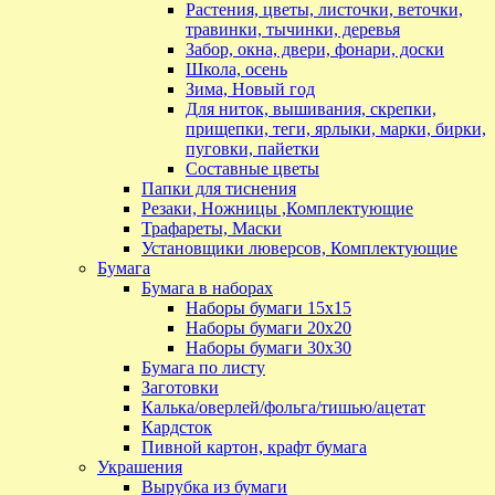
Растения, цветы, листочки, веточки,
травинки, тычинки, деревья
Забор, окна, двери, фонари, доски
Школа, осень
Зима, Новый год
Для ниток, вышивания, скрепки,
прищепки, теги, ярлыки, марки, бирки,
пуговки, пайетки
Составные цветы
Папки для тиснения
Резаки, Ножницы ,Комплектующие
Трафареты, Маски
Установщики люверсов, Комплектующие
Бумага
Бумага в наборах
Наборы бумаги 15х15
Наборы бумаги 20х20
Наборы бумаги 30х30
Бумага по листу
Заготовки
Калька/оверлей/фольга/тишью/ацетат
Кардсток
Пивной картон, крафт бумага
Украшения
Вырубка из бумаги