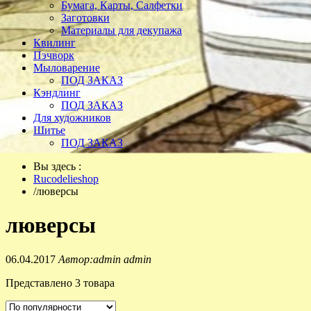
Бумага, Карты, Салфетки
Заготовки
Материалы для декупажа
Квилинг
Пэчворк
Мыловарение
ПОД ЗАКАЗ
Кэндлинг
ПОД ЗАКАЗ
Для художников
Шитье
ПОД ЗАКАЗ
Вы здесь :
Rucodelieshop
/
люверсы
люверсы
06.04.2017
Автор:admin admin
Представлено 3 товара