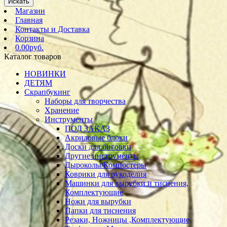
Искать
Магазин
Главная
Контакты и Доставка
Корзина
0.00руб.
Каталог товаров
НОВИНКИ
ДЕТЯМ
Скрапбукинг
Наборы для творчества
Хранение
Инструменты
ПОД ЗАКАЗ
Акриловые блоки
Доски для биговки
Другие инструменты
Дыроколы/Компостеры
Коврики для рукоделия
Машинки для вырубки и тиснения,
Комплектующие
Ножи для вырубки
Папки для тиснения
Резаки, Ножницы ,Комплектующие