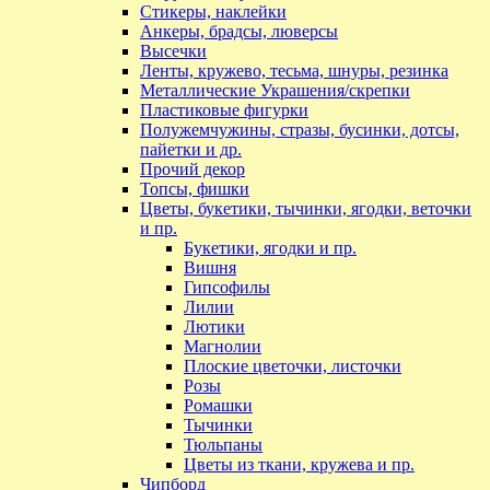
Стикеры, наклейки
Анкеры, брадсы, люверсы
Высечки
Ленты, кружево, тесьма, шнуры, резинка
Металлические Украшения/скрепки
Пластиковые фигурки
Полужемчужины, стразы, бусинки, дотсы,
пайетки и др.
Прочий декор
Топсы, фишки
Цветы, букетики, тычинки, ягодки, веточки
и пр.
Букетики, ягодки и пр.
Вишня
Гипсофилы
Лилии
Лютики
Магнолии
Плоские цветочки, листочки
Розы
Ромашки
Тычинки
Тюльпаны
Цветы из ткани, кружева и пр.
Чипборд