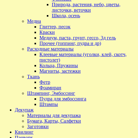
Природа, растения, небо, цветы,
листочки, веточки
Школа, осень
Медиа
Глиттер, песок
Краски
Медиум, паста, грунт, гессо, 3д гель
Прочее (топпинг, пудра и др)
Расходные материалы
Клеевые материалы (уголки, клей, скотч,
пистолет)
Кольца, Пружины
Магниты, застежки
Ткань
Фетр
Фоамиран
Штампинг, Эмбоссинг
Пудра для эмбоссинга
Штампы
Декупаж
Материалы для декупажа
Бумага, Карты, Салфетки
Заготовки
Квилинг
Пэчворк