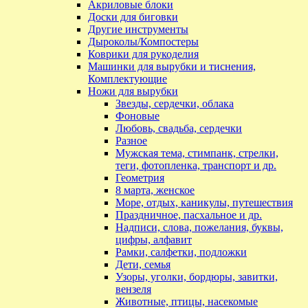
Акриловые блоки
Доски для биговки
Другие инструменты
Дыроколы/Компостеры
Коврики для рукоделия
Машинки для вырубки и тиснения,
Комплектующие
Ножи для вырубки
Звезды, сердечки, облака
Фоновые
Любовь, свадьба, сердечки
Разное
Мужская тема, стимпанк, стрелки,
теги, фотопленка, транспорт и др.
Геометрия
8 марта, женское
Море, отдых, каникулы, путешествия
Праздничное, пасхальное и др.
Надписи, слова, пожелания, буквы,
цифры, алфавит
Рамки, салфетки, подложки
Дети, семья
Узоры, уголки, бордюры, завитки,
вензеля
Животные, птицы, насекомые