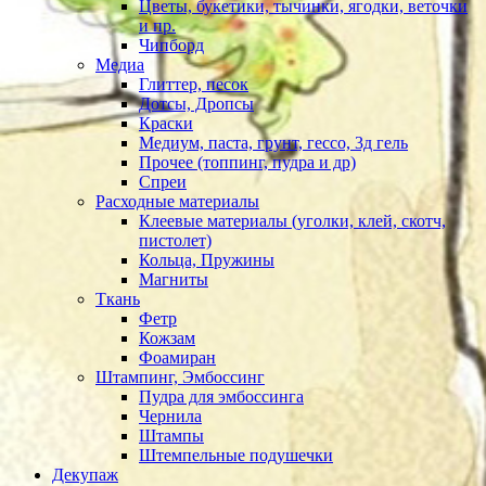
Цветы, букетики, тычинки, ягодки, веточки
и пр.
Чипборд
Медиа
Глиттер, песок
Дотсы, Дропсы
Краски
Медиум, паста, грунт, гессо, 3д гель
Прочее (топпинг, пудра и др)
Спреи
Расходные материалы
Клеевые материалы (уголки, клей, скотч,
пистолет)
Кольца, Пружины
Магниты
Ткань
Фетр
Кожзам
Фоамиран
Штампинг, Эмбоссинг
Пудра для эмбоссинга
Чернила
Штампы
Штемпельные подушечки
Декупаж