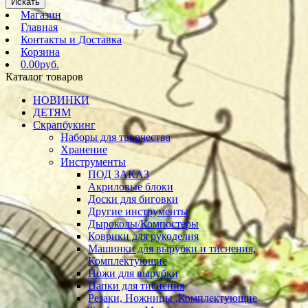
Искать
Магазин
Главная
Контакты и Доставка
Корзина
0.00руб.
Каталог товаров
НОВИНКИ
ДЕТЯМ
Скрапбукинг
Наборы для творчества
Хранение
Инструменты
ПОД ЗАКАЗ
Акриловые блоки
Доски для биговки
Другие инструменты
Дыроколы/Компостеры
Коврики для рукоделия
Машинки для вырубки и тиснения,
Комплектующие
Ножи для вырубки
Папки для тиснения
Резаки, Ножницы ,Комплектующие