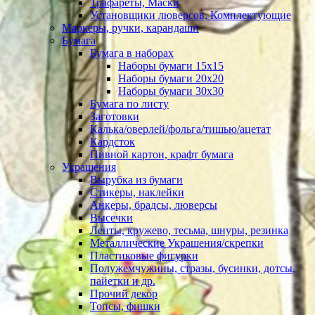
Трафареты, Маски
Установщики люверсов, Комплектующие
Маркеры, ручки, карандаши
Бумага
Бумага в наборах
Наборы бумаги 15х15
Наборы бумаги 20х20
Наборы бумаги 30х30
Бумага по листу
Заготовки
Калька/оверлей/фольга/тишью/ацетат
Кардсток
Пивной картон, крафт бумага
Украшения
Вырубка из бумаги
Стикеры, наклейки
Анкеры, брадсы, люверсы
Высечки
Ленты, кружево, тесьма, шнуры, резинка
Металлические Украшения/скрепки
Пластиковые фигурки
Полужемчужины, стразы, бусинки, дотсы,
пайетки и др.
Прочий декор
Топсы, фишки