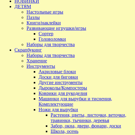
НОВИНКИ
ДЕТЯМ
Настольные игры
Пазлы
Книги/наклейки
Развивающие игрушки/игры
Сортер
Головоломки
Наборы для творчества
Скрапбукинг
Наборы для творчества
Хранение
Инструменты
Акриловые блоки
Доски для биговки
Другие инструменты
Дыроколы/Компостеры
Коврики для рукоделия
Машинки для вырубки и тиснения,
Комплектующие
Ножи для вырубки
Растения, цветы, листочки, веточки,
травинки, тычинки, деревья
Забор, окна, двери, фонари, доски
Школа, осень