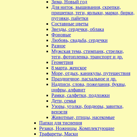
Зима, Новый год
Для ниток, вышивания, скрепки,
прищепки, теги, ярлыки, марки, бирки,
пуговки, пайетки
Составные цветы
Звезды, сердечки, облака
Фоновые
Любовь, свадьба, сердечки
Разное
Мужская тема, стимпанк, стрелки,
теги, фотопленка, транспорт и др.
Геометрия
8 марта, женское
Море, отдых, каникулы, путешествия
Праздничное, пасхальное и др.
Надписи, слова, пожелания, буквы,
цифры, алфавит
Рамки, салфетки, подложки
Дети, семья
Узоры, уголки, бордюры, завитки,
вензеля
Животные, птицы, насекомые
Папки для тиснения
Резаки, Ножницы ,Комплектующие
Трафареты, Маски