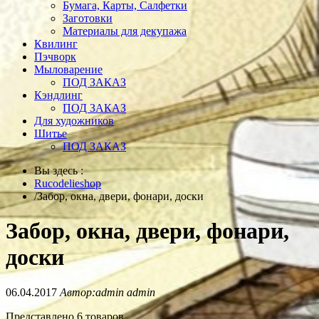
Бумага, Карты, Салфетки
Заготовки
Материалы для декупажа
Квилинг
Пэчворк
Мыловарение
ПОД ЗАКАЗ
Кэндлинг
ПОД ЗАКАЗ
Для художников
Шитье
ПОД ЗАКАЗ
Вы здесь :
Rucodelieshop
/
Забор, окна, двери, фонари, доски
Забор, окна, двери, фонари,
доски
06.04.2017
Автор:admin admin
Представлено 6 товаров