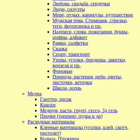
Любовь, свадьба, сердечки
Люди, силуэты
Море, отдых, каникулы, путешествие
Мужская тема, Стимпанк, стрелки,
теги, фотопленка и пр.
Надписи, слова, пожелания, буквы,
цифры, алфавит
Рамки, салфетки
Сказка
Спорт, транспорт
Узоры, уголки, бордюры, завитки,
вензеля и пр.
Фоновые
Природа, растения, небо, цветы,
листочки, веточки
Школа, осень
Медиа
Глиттер, песок
Краски
Медиум, паста, грунт, гессо, 3д гель
Прочее (топпинг, пудра и др)
Расходные материалы
Клеевые материалы (уголки, клей, скотч,
пистолет)
Кольца, Пружины