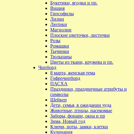
Букетики, ягодки и пр.
Вишня
Гипсофилы
Лилии
Лютики
Магнолии
Плоские цветочки, листочки
Розы
Ромашки
Тычинки
Тюльпаны
Цветы из ткани, кружева и пр.
Чипборд
8 марта, женская тема
Гофрочипборд
ПАСХА
Праздники, праздничные атрибуты и
символы
Шейкер
Дети, семья, в ожидании чуда
Животные, птицы, насекомые
Заборы, фонари, окна и пр
Зима, Новый год
Ключи, ноты, замки, клетки
Кулинария