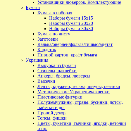
Установщики люверсов, Комплектующие
Бумага
Бумага в наборах
Наборы бумаги 15х15
Наборы бумаги 20х20
Наборы бумаги 30х30
Бумага по листу
Заготовки
Калька/оверлей/фольга/тишью/ацетат
Кардсток
Пивной картон, крафт бумага
Украшения
Вырубка из бумаги
Стикеры, наклейки
Анкеры, брадсы, люверсы
Высечки
Ленты, кружево, тесьма, шнуры, резинка
Металлические Украшения/скрепки
Пластиковые фигурки
Полужемчужины, стразы, бусинки, дотсы,
пайетки и др.
Прочий декор
Топсы, фишки
Цветы, букетики, тычинки, ягодки, веточки
и пр.