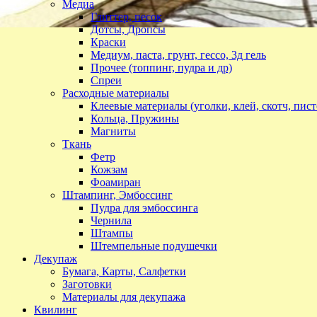
Медиа
Глиттер, песок
Дотсы, Дропсы
Краски
Медиум, паста, грунт, гессо, 3д гель
Прочее (топпинг, пудра и др)
Спреи
Расходные материалы
Клеевые материалы (уголки, клей, скотч, пист
Кольца, Пружины
Магниты
Ткань
Фетр
Кожзам
Фоамиран
Штампинг, Эмбоссинг
Пудра для эмбоссинга
Чернила
Штампы
Штемпельные подушечки
Декупаж
Бумага, Карты, Салфетки
Заготовки
Материалы для декупажа
Квилинг