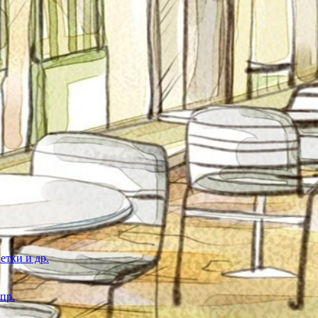
етки и др.
пр.