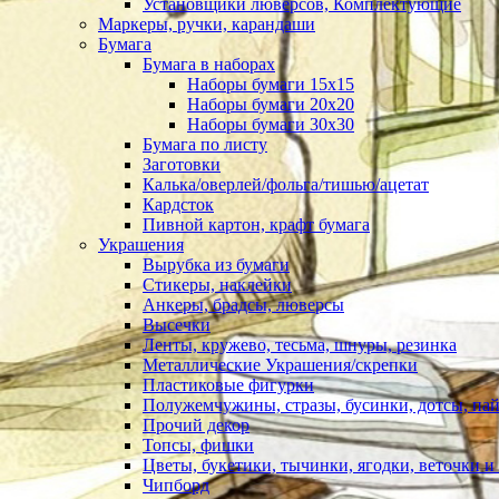
Установщики люверсов, Комплектующие
Маркеры, ручки, карандаши
Бумага
Бумага в наборах
Наборы бумаги 15х15
Наборы бумаги 20х20
Наборы бумаги 30х30
Бумага по листу
Заготовки
Калька/оверлей/фольга/тишью/ацетат
Кардсток
Пивной картон, крафт бумага
Украшения
Вырубка из бумаги
Стикеры, наклейки
Анкеры, брадсы, люверсы
Высечки
Ленты, кружево, тесьма, шнуры, резинка
Металлические Украшения/скрепки
Пластиковые фигурки
Полужемчужины, стразы, бусинки, дотсы, пай
Прочий декор
Топсы, фишки
Цветы, букетики, тычинки, ягодки, веточки и 
Чипборд