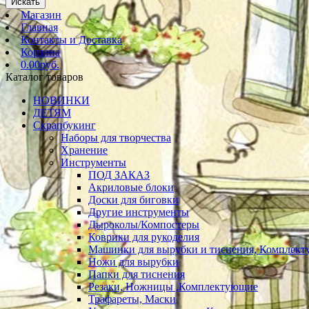
Искать
Магазин
Главная
Контакты и Доставка
Корзина
0.00руб.
Каталог товаров
НОВИНКИ
ДЕТЯМ
Скрапбукинг
Наборы для творчества
Хранение
Инструменты
ПОД ЗАКАЗ
Акриловые блоки
Доски для биговки
Другие инструменты
Дыроколы/Компостеры
Коврики для рукоделия
Машинки для вырубки и тиснения, Комплек
Ножи для вырубки
Папки для тиснения
Резаки, Ножницы ,Комплектующие
Трафареты, Маски