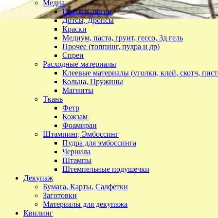
Медиа
Глиттер, песок
Дотсы, Дропсы
Краски
Медиум, паста, грунт, гессо, 3д гель
Прочее (топпинг, пудра и др)
Спреи
Расходные материалы
Клеевые материалы (уголки, клей, скотч, пист
Кольца, Пружины
Магниты
Ткань
Фетр
Кожзам
Фоамиран
Штампинг, Эмбоссинг
Пудра для эмбоссинга
Чернила
Штампы
Штемпельные подушечки
Декупаж
Бумага, Карты, Салфетки
Заготовки
Материалы для декупажа
Квилинг