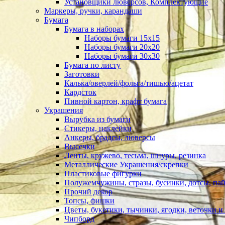
Установщики люверсов, Комплектующие
Маркеры, ручки, карандаши
Бумага
Бумага в наборах
Наборы бумаги 15х15
Наборы бумаги 20х20
Наборы бумаги 30х30
Бумага по листу
Заготовки
Калька/оверлей/фольга/тишью/ацетат
Кардсток
Пивной картон, крафт бумага
Украшения
Вырубка из бумаги
Стикеры, наклейки
Анкеры, брадсы, люверсы
Высечки
Ленты, кружево, тесьма, шнуры, резинка
Металлические Украшения/скрепки
Пластиковые фигурки
Полужемчужины, стразы, бусинки, дотсы, пай
Прочий декор
Топсы, фишки
Цветы, букетики, тычинки, ягодки, веточки и 
Чипборд