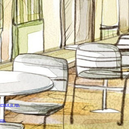
етки и др.
пр.