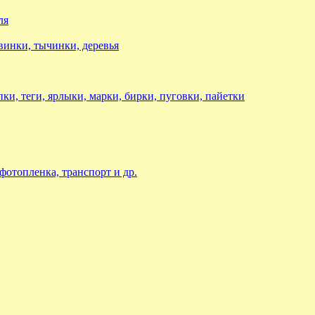
ля
авинки, тычинки, деревья
ки, теги, ярлыки, марки, бирки, пуговки, пайетки
 фотопленка, транспорт и др.