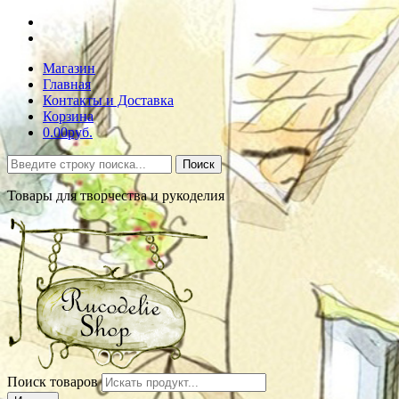
Магазин
Главная
Контакты и Доставка
Корзина
0.00руб.
Поиск
Товары для творчества и рукоделия
Поиск товаров