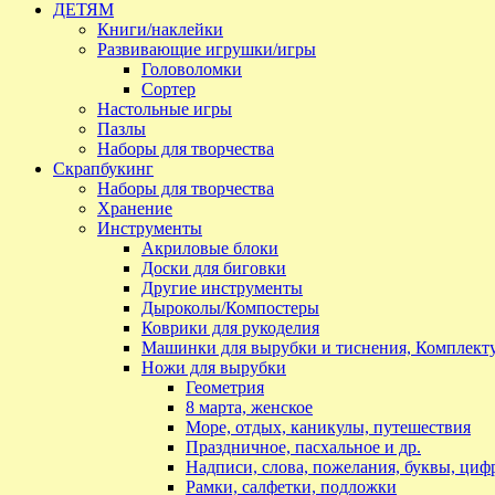
ДЕТЯМ
Книги/наклейки
Развивающие игрушки/игры
Головоломки
Сортер
Настольные игры
Пазлы
Наборы для творчества
Скрапбукинг
Наборы для творчества
Хранение
Инструменты
Акриловые блоки
Доски для биговки
Другие инструменты
Дыроколы/Компостеры
Коврики для рукоделия
Машинки для вырубки и тиснения, Комплек
Ножи для вырубки
Геометрия
8 марта, женское
Море, отдых, каникулы, путешествия
Праздничное, пасхальное и др.
Надписи, слова, пожелания, буквы, циф
Рамки, салфетки, подложки