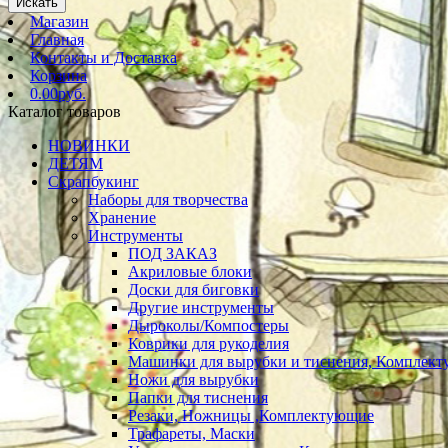
Искать
Магазин
Главная
Контакты и Доставка
Корзина
0.00руб.
Каталог товаров
НОВИНКИ
ДЕТЯМ
Скрапбукинг
Наборы для творчества
Хранение
Инструменты
ПОД ЗАКАЗ
Акриловые блоки
Доски для биговки
Другие инструменты
Дыроколы/Компостеры
Коврики для рукоделия
Машинки для вырубки и тиснения, Комплек
Ножи для вырубки
Папки для тиснения
Резаки, Ножницы ,Комплектующие
Трафареты, Маски