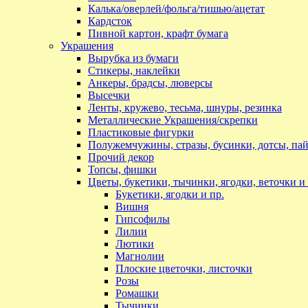
Калька/оверлей/фольга/тишью/ацетат
Кардсток
Пивной картон, крафт бумага
Украшения
Вырубка из бумаги
Стикеры, наклейки
Анкеры, брадсы, люверсы
Высечки
Ленты, кружево, тесьма, шнуры, резинка
Металлические Украшения/скрепки
Пластиковые фигурки
Полужемчужины, стразы, бусинки, дотсы, пай
Прочий декор
Топсы, фишки
Цветы, букетики, тычинки, ягодки, веточки и 
Букетики, ягодки и пр.
Вишня
Гипсофилы
Лилии
Лютики
Магнолии
Плоские цветочки, листочки
Розы
Ромашки
Тычинки