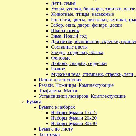
Дети, семья
Узоры, уголки, бордюры, завитки, вензе
Животные, птицы, насекомые
Растения, цветы, листочки, веточки, тр
Забор, окна, двери, фонари, доски
Школа, осень
Зима, Новый год
Для ниток, вышивания, скрепки, прищеп
Составные цветы
Звезды, сердечки, облака
Фоновые
Любовь, свадьба, сердечки
Разное
Мужская тема, стимпанк, стрелки, теги,
Папки для тиснения
Резаки, Ножницы ,Комплектующие
Трафареты, Маски
Установщики люверсов, Комплектующие
Бумага
Бумага в наборах
Наборы бумаги 15х15
Наборы бумаги 20х20
Наборы бумаги 30х30
Бумага по листу
Заготовки