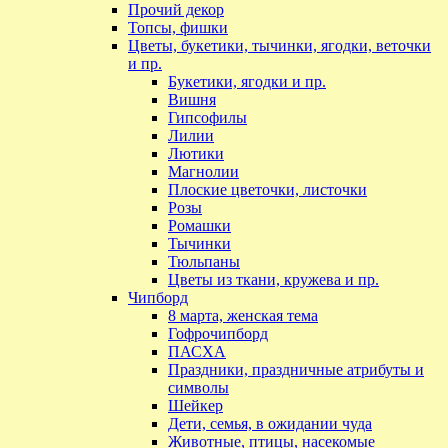
Прочий декор
Топсы, фишки
Цветы, букетики, тычинки, ягодки, веточки
и пр.
Букетики, ягодки и пр.
Вишня
Гипсофилы
Лилии
Лютики
Магнолии
Плоские цветочки, листочки
Розы
Ромашки
Тычинки
Тюльпаны
Цветы из ткани, кружева и пр.
Чипборд
8 марта, женская тема
Гофрочипборд
ПАСХА
Праздники, праздничные атрибуты и
символы
Шейкер
Дети, семья, в ожидании чуда
Животные, птицы, насекомые