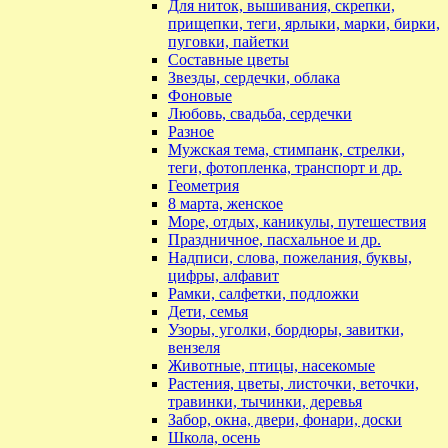
Для ниток, вышивания, скрепки,
прищепки, теги, ярлыки, марки, бирки,
пуговки, пайетки
Составные цветы
Звезды, сердечки, облака
Фоновые
Любовь, свадьба, сердечки
Разное
Мужская тема, стимпанк, стрелки,
теги, фотопленка, транспорт и др.
Геометрия
8 марта, женское
Море, отдых, каникулы, путешествия
Праздничное, пасхальное и др.
Надписи, слова, пожелания, буквы,
цифры, алфавит
Рамки, салфетки, подложки
Дети, семья
Узоры, уголки, бордюры, завитки,
вензеля
Животные, птицы, насекомые
Растения, цветы, листочки, веточки,
травинки, тычинки, деревья
Забор, окна, двери, фонари, доски
Школа, осень