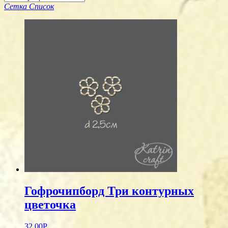
Сетка
Список
Гофрочипборд Три контурных
цветочка
32.00
Р