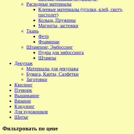
Расходные материалы
Клеевые материалы (уголки, клей, скотч,
пистолет)
Кольца, Пружины
Магниты, застежки
Ткань
Фетр
Фоамиран
Штампинг, Эмбоссинг
Пудра для эмбоссинга
Штампы
Декупаж
Материалы для декупажа
Бумага, Карты, Салфетки
Заготовки
Квилинг
Пэчворк
Вышивание
Вязание
Кэндлинг
Для художников
Шитье
Фильтровать по цене