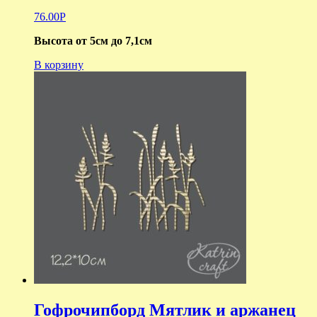
76.00
Р
Высота от 5см до 7,1см
В корзину
Гофрочипборд Мятлик и аржанец