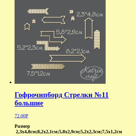
Гофрочипборд Стрелки №11
большие
72.00
Р
Размер
2,3х4,8см;8,2х2,1см;5,8х2,9см;5,2х2,3см;7,5х1,2см