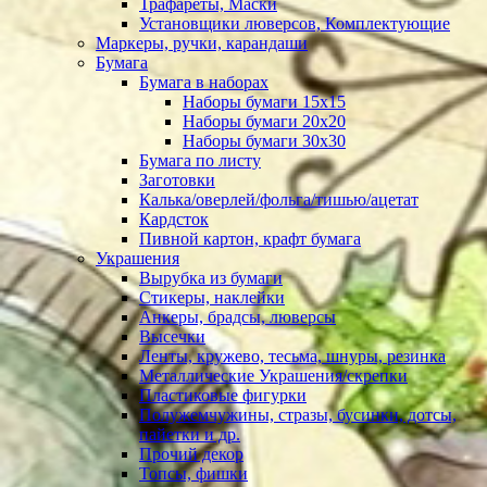
Трафареты, Маски
Установщики люверсов, Комплектующие
Маркеры, ручки, карандаши
Бумага
Бумага в наборах
Наборы бумаги 15х15
Наборы бумаги 20х20
Наборы бумаги 30х30
Бумага по листу
Заготовки
Калька/оверлей/фольга/тишью/ацетат
Кардсток
Пивной картон, крафт бумага
Украшения
Вырубка из бумаги
Стикеры, наклейки
Анкеры, брадсы, люверсы
Высечки
Ленты, кружево, тесьма, шнуры, резинка
Металлические Украшения/скрепки
Пластиковые фигурки
Полужемчужины, стразы, бусинки, дотсы,
пайетки и др.
Прочий декор
Топсы, фишки