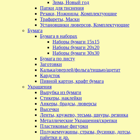
Зима, Новый год
Папки для тиснения
Резаки, Ножницы ,Комплектующие
Трафареты, Маски
Установщики люверсов, Комплектующие
Бумага
Бумага в наборах
Наборы бумаги 15х15
Наборы бумаги 20х20
Наборы бумаги 30х30
Бумага по листу
Заготовки
Калька/оверлей/фольга/тишью/ацетат
Кардсток
Пивной картон, крафт бумага
Украшения
Вырубка из бумаги
Стикеры, наклейки
Анкеры, брадсы, люверсы
Высечки
Ленты, кружево, тесьма, шнуры, резинка
Металлические Украшения/скрепки
Пластиковые фигурки
Полужемчужины, стразы, бусинки, дотсы,
пайетки и др.