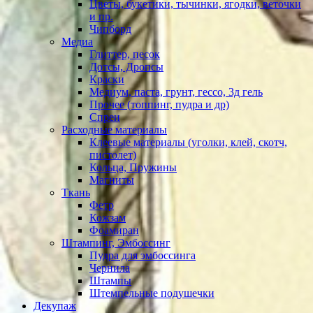
Цветы, букетики, тычинки, ягодки, веточки
и пр.
Чипборд
Медиа
Глиттер, песок
Дотсы, Дропсы
Краски
Медиум, паста, грунт, гессо, 3д гель
Прочее (топпинг, пудра и др)
Спреи
Расходные материалы
Клеевые материалы (уголки, клей, скотч,
пистолет)
Кольца, Пружины
Магниты
Ткань
Фетр
Кожзам
Фоамиран
Штампинг, Эмбоссинг
Пудра для эмбоссинга
Чернила
Штампы
Штемпельные подушечки
Декупаж