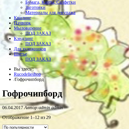
Бумага, Карты, Салфетки
Заготовки
Материалы для декупажа
Квилинг
Пэчворк
Мыловарение
ПОД ЗАКАЗ
Кэндлинг
ПОД ЗАКАЗ
Для художников
Шитье
ПОД ЗАКАЗ
Вы здесь :
Rucodelieshop
/
Гофрочипборд
Гофрочипборд
06.04.2017
Автор:admin admin
Отображение 1–12 из 29