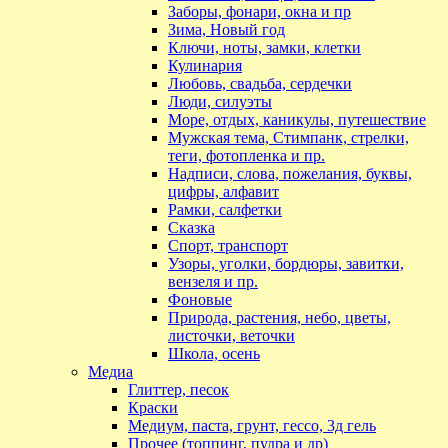
Заборы, фонари, окна и пр
Зима, Новый год
Ключи, ноты, замки, клетки
Кулинария
Любовь, свадьба, сердечки
Люди, силуэты
Море, отдых, каникулы, путешествие
Мужская тема, Стимпанк, стрелки,
теги, фотопленка и пр.
Надписи, слова, пожелания, буквы,
цифры, алфавит
Рамки, салфетки
Сказка
Спорт, транспорт
Узоры, уголки, бордюры, завитки,
вензеля и пр.
Фоновые
Природа, растения, небо, цветы,
листочки, веточки
Школа, осень
Медиа
Глиттер, песок
Краски
Медиум, паста, грунт, гессо, 3д гель
Прочее (топпинг, пудра и др)