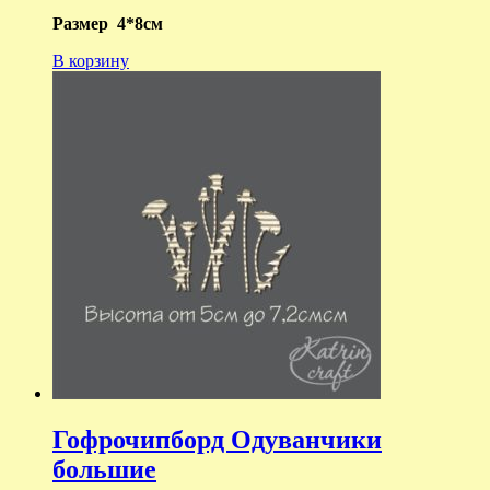
Размер 4*8см
В корзину
Гофрочипборд Одуванчики
большие