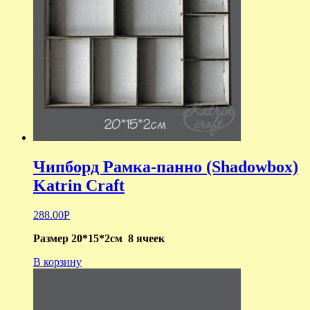
Чипборд Рамка-панно (Shadowbox)
Katrin Craft
288.00
Р
Размер 20*15*2см 8 ячеек
В корзину