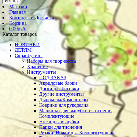
Искать
Магазин
Главная
Контакты и Доставка
Корзина
0.00руб.
Каталог товаров
НОВИНКИ
ДЕТЯМ
Скрапбукинг
Наборы для творчества
Хранение
Инструменты
ПОД ЗАКАЗ
Акриловые блоки
Доски для биговки
Другие инструменты
Дыроколы/Компостеры
Коврики для рукоделия
Машинки для вырубки и тиснения,
Комплектующие
Ножи для вырубки
Папки для тиснения
Резаки, Ножницы ,Комплектующие