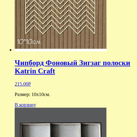
Чипборд Фоновый Зигзаг полоски
Katrin Craft
215.00
Р
Размер: 10х10см.
В корзину