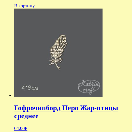
В корзину
Гофрочипборд Перо Жар-птицы
среднее
64.00
Р