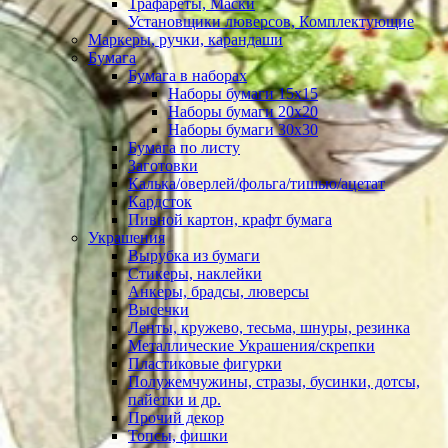
Трафареты, Маски
Установщики люверсов, Комплектующие
Маркеры, ручки, карандаши
Бумага
Бумага в наборах
Наборы бумаги 15х15
Наборы бумаги 20х20
Наборы бумаги 30х30
Бумага по листу
Заготовки
Калька/оверлей/фольга/тишью/ацетат
Кардсток
Пивной картон, крафт бумага
Украшения
Вырубка из бумаги
Стикеры, наклейки
Анкеры, брадсы, люверсы
Высечки
Ленты, кружево, тесьма, шнуры, резинка
Металлические Украшения/скрепки
Пластиковые фигурки
Полужемчужины, стразы, бусинки, дотсы,
пайетки и др.
Прочий декор
Топсы, фишки