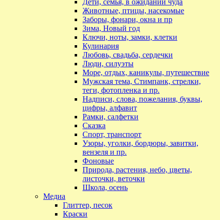
Дети, семья, в ожидании чуда
Животные, птицы, насекомые
Заборы, фонари, окна и пр
Зима, Новый год
Ключи, ноты, замки, клетки
Кулинария
Любовь, свадьба, сердечки
Люди, силуэты
Море, отдых, каникулы, путешествие
Мужская тема, Стимпанк, стрелки,
теги, фотопленка и пр.
Надписи, слова, пожелания, буквы,
цифры, алфавит
Рамки, салфетки
Сказка
Спорт, транспорт
Узоры, уголки, бордюры, завитки,
вензеля и пр.
Фоновые
Природа, растения, небо, цветы,
листочки, веточки
Школа, осень
Медиа
Глиттер, песок
Краски