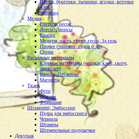
Цветы, букетики, тычинки, ягодки, веточки
и пр.
Чипборд
Медиа
Глиттер, песок
Дотсы, Дропсы
Краски
Медиум, паста, грунт, гессо, 3д гель
Прочее (топпинг, пудра и др)
Спреи
Расходные материалы
Клеевые материалы (уголки, клей, скотч,
пистолет)
Кольца, Пружины
Магниты
Ткань
Фетр
Кожзам
Фоамиран
Штампинг, Эмбоссинг
Пудра для эмбоссинга
Чернила
Штампы
Штемпельные подушечки
Декупаж