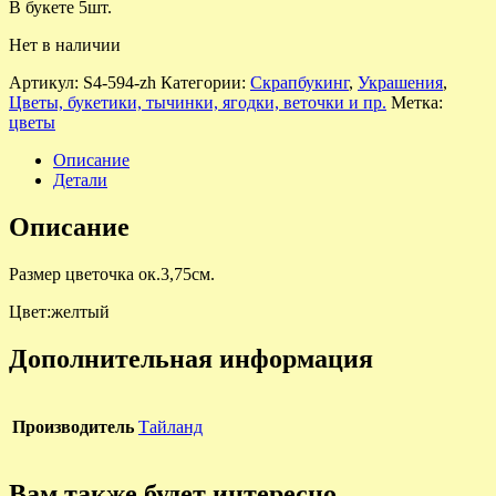
В букете 5шт.
Нет в наличии
Артикул:
S4-594-zh
Категории:
Скрапбукинг
,
Украшения
,
Цветы, букетики, тычинки, ягодки, веточки и пр.
Метка:
цветы
Описание
Детали
Описание
Размер цветочка ок.3,75см.
Цвет:желтый
Дополнительная информация
Производитель
Тайланд
Вам также будет интересно…