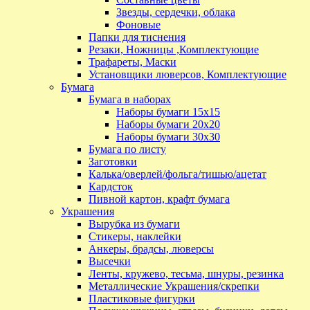
Звезды, сердечки, облака
Фоновые
Папки для тиснения
Резаки, Ножницы ,Комплектующие
Трафареты, Маски
Установщики люверсов, Комплектующие
Бумага
Бумага в наборах
Наборы бумаги 15х15
Наборы бумаги 20х20
Наборы бумаги 30х30
Бумага по листу
Заготовки
Калька/оверлей/фольга/тишью/ацетат
Кардсток
Пивной картон, крафт бумага
Украшения
Вырубка из бумаги
Стикеры, наклейки
Анкеры, брадсы, люверсы
Высечки
Ленты, кружево, тесьма, шнуры, резинка
Металлические Украшения/скрепки
Пластиковые фигурки