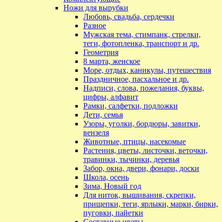
Ножи для вырубки
Любовь, свадьба, сердечки
Разное
Мужская тема, стимпанк, стрелки,
теги, фотопленка, транспорт и др.
Геометрия
8 марта, женское
Море, отдых, каникулы, путешествия
Праздничное, пасхальное и др.
Надписи, слова, пожелания, буквы,
цифры, алфавит
Рамки, салфетки, подложки
Дети, семья
Узоры, уголки, бордюры, завитки,
вензеля
Животные, птицы, насекомые
Растения, цветы, листочки, веточки,
травинки, тычинки, деревья
Забор, окна, двери, фонари, доски
Школа, осень
Зима, Новый год
Для ниток, вышивания, скрепки,
прищепки, теги, ярлыки, марки, бирки,
пуговки, пайетки
Составные цветы