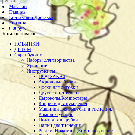
Искать
Магазин
Главная
Контакты и Доставка
Корзина
0.00руб.
Каталог товаров
НОВИНКИ
ДЕТЯМ
Скрапбукинг
Наборы для творчества
Хранение
Инструменты
ПОД ЗАКАЗ
Акриловые блоки
Доски для биговки
Другие инструменты
Дыроколы/Компостеры
Коврики для рукоделия
Машинки для вырубки и тиснения,
Комплектующие
Ножи для вырубки
Папки для тиснения
Резаки, Ножницы ,Комплектующие