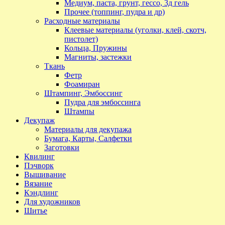
Медиум, паста, грунт, гессо, 3д гель
Прочее (топпинг, пудра и др)
Расходные материалы
Клеевые материалы (уголки, клей, скотч,
пистолет)
Кольца, Пружины
Магниты, застежки
Ткань
Фетр
Фоамиран
Штампинг, Эмбоссинг
Пудра для эмбоссинга
Штампы
Декупаж
Материалы для декупажа
Бумага, Карты, Салфетки
Заготовки
Квилинг
Пэчворк
Вышивание
Вязание
Кэндлинг
Для художников
Шитье