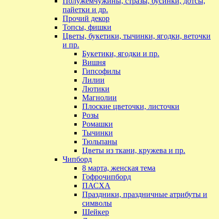
Полужемчужины, стразы, бусинки, дотсы,
пайетки и др.
Прочий декор
Топсы, фишки
Цветы, букетики, тычинки, ягодки, веточки
и пр.
Букетики, ягодки и пр.
Вишня
Гипсофилы
Лилии
Лютики
Магнолии
Плоские цветочки, листочки
Розы
Ромашки
Тычинки
Тюльпаны
Цветы из ткани, кружева и пр.
Чипборд
8 марта, женская тема
Гофрочипборд
ПАСХА
Праздники, праздничные атрибуты и
символы
Шейкер