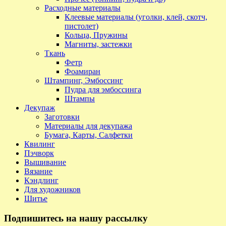
Расходные материалы
Клеевые материалы (уголки, клей, скотч,
пистолет)
Кольца, Пружины
Магниты, застежки
Ткань
Фетр
Фоамиран
Штампинг, Эмбоссинг
Пудра для эмбоссинга
Штампы
Декупаж
Заготовки
Материалы для декупажа
Бумага, Карты, Салфетки
Квилинг
Пэчворк
Вышивание
Вязание
Кэндлинг
Для художников
Шитье
Подпишитесь на нашу рассылку