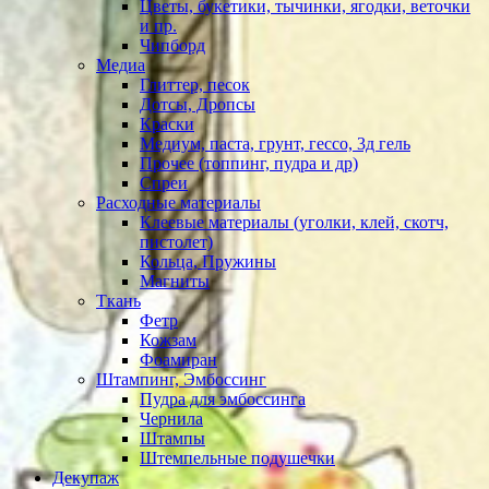
Цветы, букетики, тычинки, ягодки, веточки
и пр.
Чипборд
Медиа
Глиттер, песок
Дотсы, Дропсы
Краски
Медиум, паста, грунт, гессо, 3д гель
Прочее (топпинг, пудра и др)
Спреи
Расходные материалы
Клеевые материалы (уголки, клей, скотч,
пистолет)
Кольца, Пружины
Магниты
Ткань
Фетр
Кожзам
Фоамиран
Штампинг, Эмбоссинг
Пудра для эмбоссинга
Чернила
Штампы
Штемпельные подушечки
Декупаж