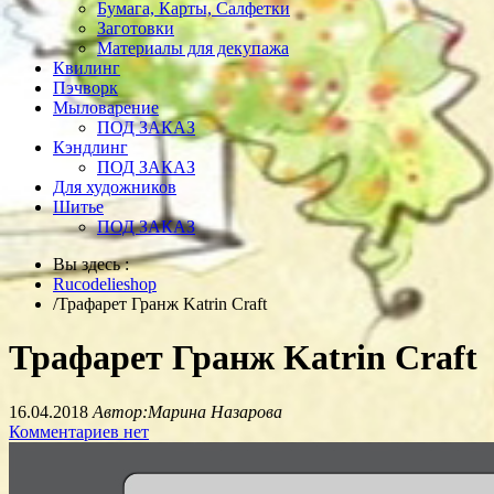
Бумага, Карты, Салфетки
Заготовки
Материалы для декупажа
Квилинг
Пэчворк
Мыловарение
ПОД ЗАКАЗ
Кэндлинг
ПОД ЗАКАЗ
Для художников
Шитье
ПОД ЗАКАЗ
Вы здесь :
Rucodelieshop
/
Трафарет Гранж Katrin Craft
Трафарет Гранж Katrin Craft
16.04.2018
Автор:Марина Назарова
Комментариев нет