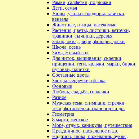
Рамки, салфетки, подложки
Дети, семья
Узоры, уголки, бордюры, завитки,
вензеля
Животные, птицы, насекомые
Растения, цветы, листочки, веточки,
травинки, тычинки, деревья
Забор, окна, двери, фонари, доски
Школа, осень
Зима, Новый год
Для ниток, вышивания, скрепки,
прищепки, теги, ярлыки, марки, бирки,
пуговки, пайетки
Составные цветы
Звезды, сердечки, облака
Фоновые
Любовь, свадьба, сердечки
Разное
Мужская тема, стимпанк, стрелки,
теги, фотопленка, транспорт и др.
Геометрия
8 марта, женское
Море, отдых, каникулы, путешествия
Праздничное, пасхальное и др.
Надписи, слова, пожелания, буквы,