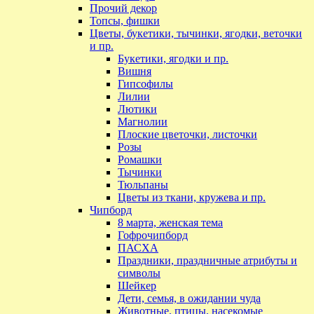
Прочий декор
Топсы, фишки
Цветы, букетики, тычинки, ягодки, веточки
и пр.
Букетики, ягодки и пр.
Вишня
Гипсофилы
Лилии
Лютики
Магнолии
Плоские цветочки, листочки
Розы
Ромашки
Тычинки
Тюльпаны
Цветы из ткани, кружева и пр.
Чипборд
8 марта, женская тема
Гофрочипборд
ПАСХА
Праздники, праздничные атрибуты и
символы
Шейкер
Дети, семья, в ожидании чуда
Животные, птицы, насекомые