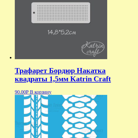
Трафарет Бордюр Накатка
квадраты 1,5мм Katrin Craft
90.00
Р
В корзину