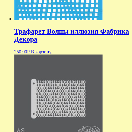
Трафарет Волны иллюзия Фабрика
Декора
250.00
Р
В корзину