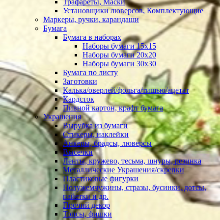
Трафареты, Маски
Установщики люверсов, Комплектующие
Маркеры, ручки, карандаши
Бумага
Бумага в наборах
Наборы бумаги 15х15
Наборы бумаги 20х20
Наборы бумаги 30х30
Бумага по листу
Заготовки
Калька/оверлей/фольга/тишью/ацетат
Кардсток
Пивной картон, крафт бумага
Украшения
Вырубка из бумаги
Стикеры, наклейки
Анкеры, брадсы, люверсы
Высечки
Ленты, кружево, тесьма, шнуры, резинка
Металлические Украшения/скрепки
Пластиковые фигурки
Полужемчужины, стразы, бусинки, дотсы,
пайетки и др.
Прочий декор
Топсы, фишки