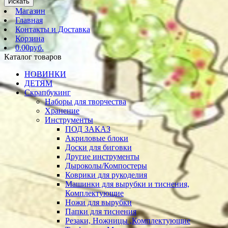
Искать
Магазин
Главная
Контакты и Доставка
Корзина
0.00руб.
Каталог товаров
НОВИНКИ
ДЕТЯМ
Скрапбукинг
Наборы для творчества
Хранение
Инструменты
ПОД ЗАКАЗ
Акриловые блоки
Доски для биговки
Другие инструменты
Дыроколы/Компостеры
Коврики для рукоделия
Машинки для вырубки и тиснения,
Комплектующие
Ножи для вырубки
Папки для тиснения
Резаки, Ножницы ,Комплектующие