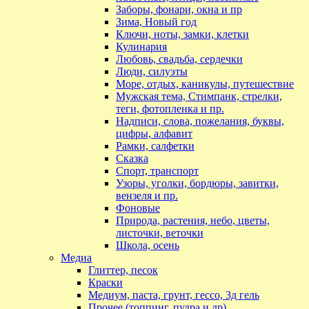
Заборы, фонари, окна и пр
Зима, Новый год
Ключи, ноты, замки, клетки
Кулинария
Любовь, свадьба, сердечки
Люди, силуэты
Море, отдых, каникулы, путешествие
Мужская тема, Стимпанк, стрелки,
теги, фотопленка и пр.
Надписи, слова, пожелания, буквы,
цифры, алфавит
Рамки, салфетки
Сказка
Спорт, транспорт
Узоры, уголки, бордюры, завитки,
вензеля и пр.
Фоновые
Природа, растения, небо, цветы,
листочки, веточки
Школа, осень
Медиа
Глиттер, песок
Краски
Медиум, паста, грунт, гессо, 3д гель
Прочее (топпинг, пудра и др)