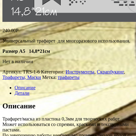
240.00
Р
Универсальный трафарет для многоразового использования.
Размер А5 14,8*21см
Нет в наличии
Артикул:
TRS-1-6
Категории:
Инструменты
,
Скрапбукинг
,
Трафареты, Маски
Метка:
трафареты
Описание
Детали
Описание
Трафарет/маска из пластика 0,3мм для творческих работ.
Может использоваться со спреями, красками и текстурными
пастами.
По завершению работы необходимо промыть теплой водой с