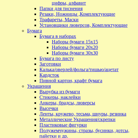
цифры, алфавит
Папки для тиснения
Резаки, Ножницы ,Комплектующие
Трафареты, Маски
Установщики люверсов, Комплектующие
Бумага
Бумага в наборах
Наборы бумаги 15х15
Наборы бумаги 20х20
Наборы бумаги 30х30
Бумага по листу
Заготовки
Калька/оверлей/фольга/тишью/ацетат
Кардсток
Пивной картон, крафт бумага
Украшения
Вырубка из бумаги
Стикеры, наклейки
Анкеры, брадсы, люверсы
Высечки
Ленты, кружево, тесьма, шнуры, резинка
Металлические Украшения/скрепки
Пластиковые фигурки
Полужемчужины, стразы, бусинки, дотсы,
пайетки и др.